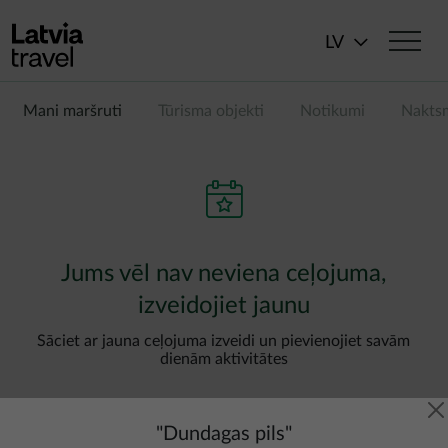
Pārlekt uz galveno saturu
LV
Mani maršruti
Tūrisma objekti
Notikumi
Nakts
Jums vēl nav neviena ceļojuma,
izveidojiet jaunu
Sāciet ar jauna ceļojuma izveidi un pievienojiet savām
dienām aktivitātes
"
Dundagas pils
"