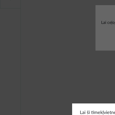
Lai ceļ
Lai šī tīmekļviet