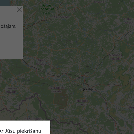
sošajam.
Ar Jūsu piekrišanu