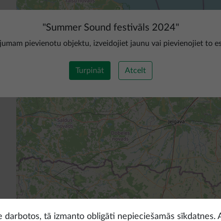
"
Summer Sound festivāls 2024
"
ojumam pievienotu objektu, izveidojiet jaunu vai pievienojiet to e
Turpināt
Atcelt
ne darbotos, tā izmanto obligāti nepieciešamās sīkdatnes. 