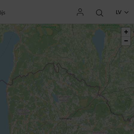
LV
ājs
+
−