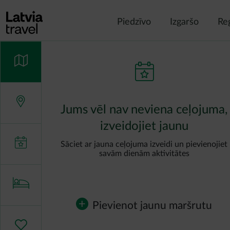
Pārlekt uz galveno saturu
Piedzīvo
Izgaršo
Re
Jums vēl nav neviena ceļojuma,
izveidojiet jaunu
Sāciet ar jauna ceļojuma izveidi un pievienojiet
savām dienām aktivitātes
Pievienot jaunu maršrutu