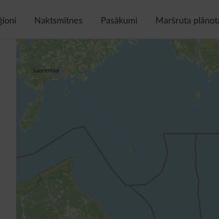
ģioni
Naktsmītnes
Pasākumi
Maršruta plānot