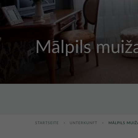
Mālpils muiž
STARTSEITE
UNTERKUNFT
MĀLPILS MUIŽ