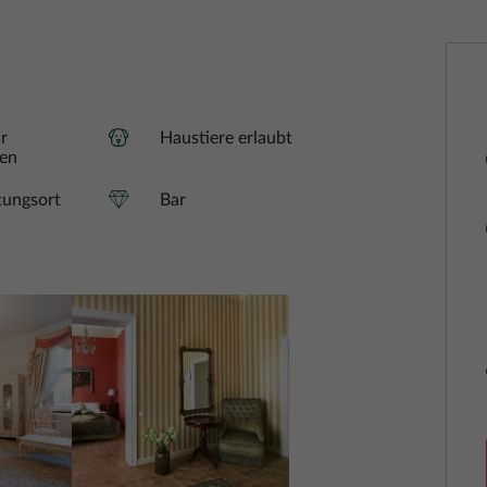
r
Haustiere erlaubt
ten
tungsort
Bar
Bild