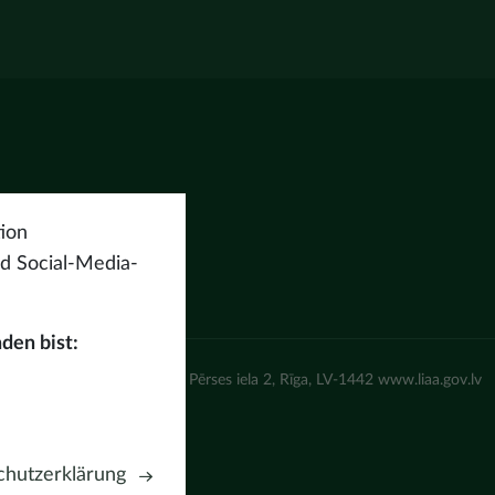
ion
nd Social-Media-
den bist:
un attīstības aģentūra (LIAA) Pērses iela 2, Rīga, LV-1442 www.liaa.gov.lv
hutzerklärung