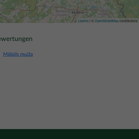
Leaflet
| ©
OpenStreetMap
contributors
ewertungen
Mālpils muiža