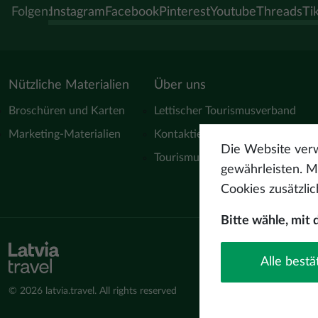
Folgen:
Instagram
Facebook
Pinterest
Youtube
Threads
Ti
Nützliche Materialien
Über uns
Broschüren und Karten
Lettischer Tourismusverband
Marketing-Materialien
Kontaktiere uns
Die Website verw
Tourismusverbände
gewährleisten. Mi
Cookies zusätzli
Bitte wähle, mit
Alle bestä
© 2026 latvia.travel. All rights reserved