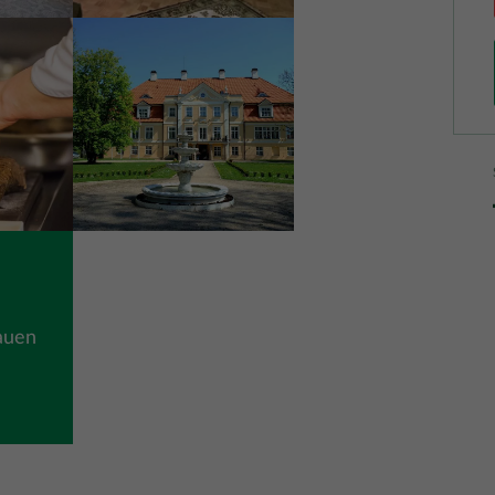
Bild
auen