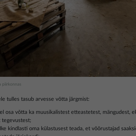
 piirkonnas
 tulles tasub arvesse võtta järgmist:
el osa võtta ka muusikalistest etteastetest, mängudest, e
 tegevustest;
dke kindlasti oma külastusest teada, et võõrustajad saak