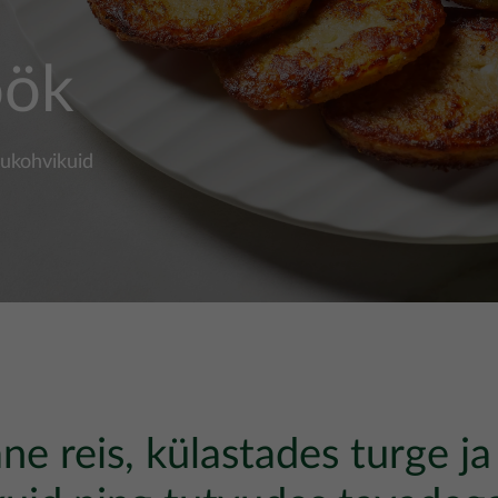
öök
dukohvikuid
ne reis, külastades turge ja