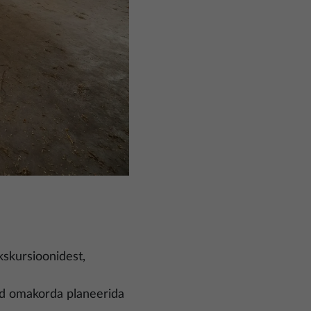
kskursioonidest,
sid omakorda planeerida