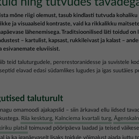
uid ning tutvudes tavadeg
ista mõne riigi olemust, tasub kindlasti tutvuda kohaliku 
ikke ja visuaalseid kontraste, vaid ka rikkalikku maitset
päevase lähenemisega. Traditsioonilised läti toidud on l
ustest – kartulist, kapsast, rukkileivast ja kalast – ande
a esivanemate eluviisist.
iib teid taluturgudele, pererestoranidesse ja suvistele k
tseptid elavad edasi südamlikes lugudes ja igas suutäies p
utised taluturult
 nagu omamoodi ajakapslid – siin ärkavad ellu iidsed tav
skustega.
Riia keskturg
,
Kalnciema kvartali turg
,
Āgenskaln
riku platsil
toimuvad pööripäeva laadad ja teised väike
al ja ka igapäevaselt lisaks toidule võimalust ajada juttu t