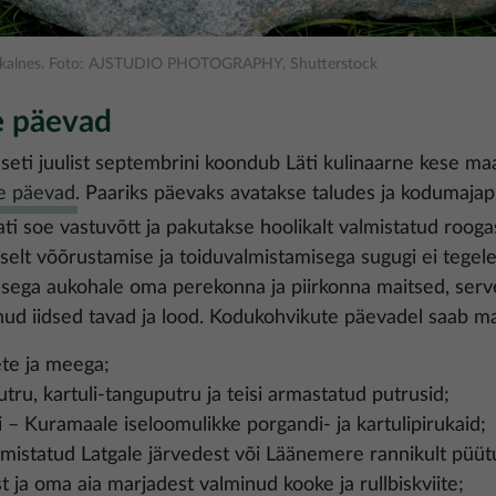
 Jūrkalnes. Foto: AJSTUDIO PHOTOGRAPHY, Shutterstock
e päevad
useti juulist septembrini koondub Läti kulinaarne kese m
e päevad
. Paariks päevaks avatakse taludes ja kodumajap
ati soe vastuvõtt ja pakutakse hoolikalt valmistatud rooga
aselt võõrustamise ja toiduvalmistamisega sugugi ei tegele
sega aukohale oma perekonna ja piirkonna maitsed, serv
linud iidsed tavad ja lood. Kodukohvikute päevadel saab ma
te ja meega;
ru, kartuli-tanguputru ja teisi armastatud putrusid;
i – Kuramaale iseloomulikke porgandi- ja kartulipirukaid;
lmistatud Latgale järvedest või Läänemere rannikult püütu
ja oma aia marjadest valminud kooke ja rullbiskviite;