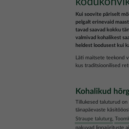
kodukohvik
Kui soovite päriselt mõ
pelgalt erinevaid maast
tavad saavad kokku täna
valmivad kohalikest saad
heldest loodusest kui k
Läti maitsete teekond v
kus traditsioonilised re
Kohalikud hõrg
Tillukesed taluturud on
tänapäevaste käsitööo
Straupe taluturg
,
Toomki
pakuvad linnaürituste aj