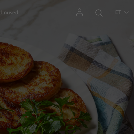
ET
dmused