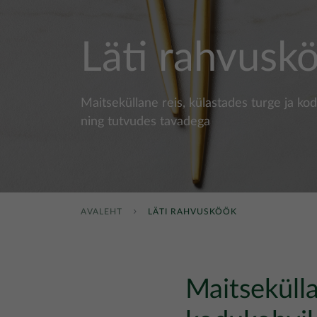
Läti rahvusk
Maitseküllane reis, külastades turge ja ko
ning tutvudes tavadega
AVALEHT
LÄTI RAHVUSKÖÖK
Maitsekülla