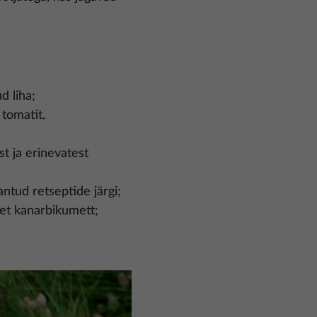
d liha;
 tomatit,
st ja erinevatest
ntud retseptide järgi;
set kanarbikumett;