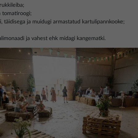
rukkileiba;
ja tomatiroogi;
, täidisega ja muidugi armastatud kartulipannkooke;
limonaadi ja vahest ehk midagi kangematki.