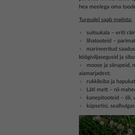
hea meelega oma toode
Turgudel saab maitsta:
suitsukala – eriti rä
lihatooteid – parimat
marineeritud saadusi
köögiviljasegusid ja sib
moose ja siirupeid, 
aiamarjadest;
rukkileiba ja hapuka
Läti mett – nii mah
kanepitooteid – õli, v
küpsetisi, sealhulgas
Pilt