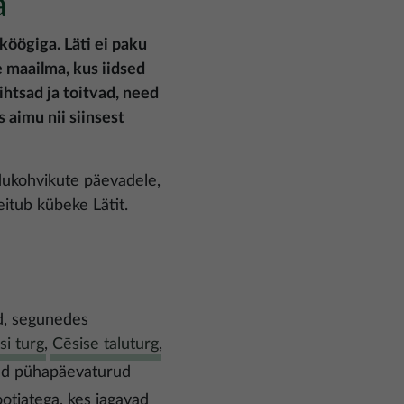
a
köögiga. Läti ei paku
e maailma, kus iidsed
ihtsad ja toitvad, need
s aimu nii siinsest
odukohvikute päevadele,
eitub kübeke Lätit.
ad, segunedes
si turg
,
Cēsise taluturg
,
sed pühapäevaturud
ootjatega, kes jagavad