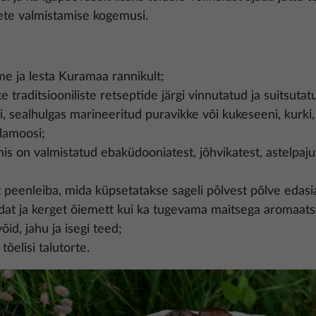
te valmistamise kogemusi.
ime ja lesta Kuramaa rannikult;
e traditsiooniliste retseptide järgi vinnutatud ja suitsutatu
, sealhulgas marineeritud puravikke või kukeseeni, kurki,
ulamoosi;
mis on valmistatud ebaküdooniatest, jõhvikatest, astelpaju
t peenleiba, mida küpsetatakse sageli põlvest põlve edasia
edat ja kerget õiemett kui ka tugevama maitsega aromaat
õid, jahu ja isegi teed;
 tõelisi talutorte.