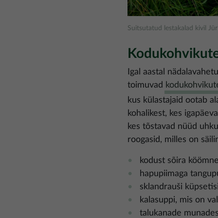
Suitsutatud lestakalad kivil
Kodukohvikut
Igal aastal nädalavahet
toimuvad
kodukohvikut
kus külastajaid ootab al
kohalikest, kes igapäev
kes tõstavad nüüd uhku
roogasid, milles on säi
kodust sõira köömne
hapupiimaga tanguput
sklandrauši küpsetis
kalasuppi, mis on va
talukanade munadest 