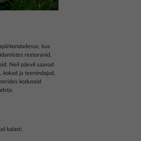
aapiirkondadesse, kus
idamistes restoranid,
sid. Neil päevil saavad
, kokad ja teenindajad,
eerides koduseid
itsta:
d kalast;