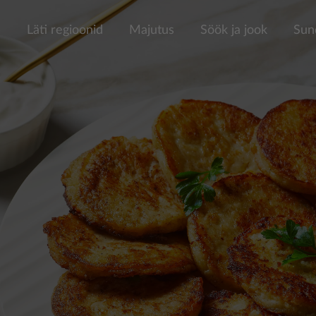
a
Läti regioonid
Majutus
Söök ja jook
Sun