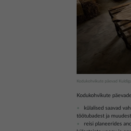
Kodukohvikute päevad Kuldīga
Kodukohvikute päevadele
külalised saavad vah
töötubadest ja muudest
reisi planeerides an