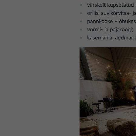
värskelt küpsetatud 
erilisi suvikõrvitsa- 
pannkooke – õhukesi
vormi- ja pajaroogi;
kasemahla, aedmarja
Pilt