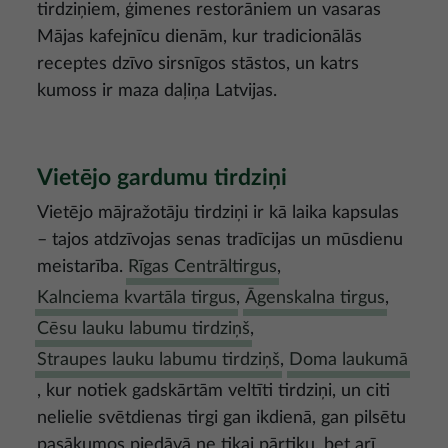
tirdziņiem, ģimenes restorāniem un vasaras
Mājas kafejnīcu dienām, kur tradicionālās
receptes dzīvo sirsnīgos stāstos, un katrs
kumoss ir maza daļiņa Latvijas.
Vietējo gardumu tirdziņi
Vietējo mājražotāju tirdziņi ir kā laika kapsulas
– tajos atdzīvojas senas tradīcijas un mūsdienu
meistarība.
Rīgas Centrāltirgus
,
Kalnciema kvartāla tirgus
,
Āgenskalna tirgus
,
Cēsu lauku labumu tirdziņš
,
Straupes lauku labumu tirdziņš
,
Doma laukumā
, kur notiek gadskārtām veltīti tirdziņi, un citi
nelielie svētdienas tirgi gan ikdienā, gan pilsētu
pasākumos piedāvā ne tikai pārtiku, bet arī