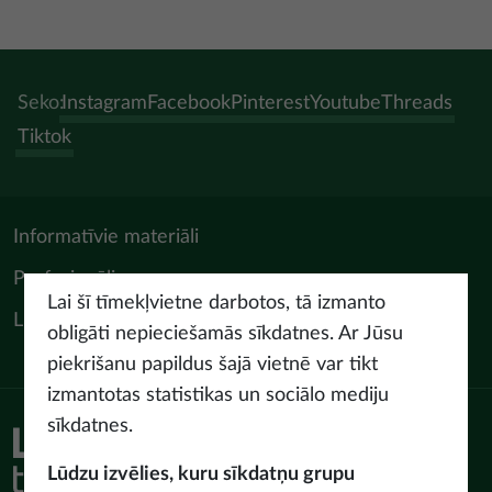
Seko:
Instagram
Facebook
Pinterest
Youtube
Threads
Tiktok
Informatīvie materiāli
Profesionāļiem
Lai šī tīmekļvietne darbotos, tā izmanto
LIAA Tūrisma departaments
obligāti nepieciešamās sīkdatnes. Ar Jūsu
piekrišanu papildus šajā vietnē var tikt
izmantotas statistikas un sociālo mediju
sīkdatnes.
Piekļūstamības paziņojums
Lietošanas noteikumi
Lūdzu izvēlies, kuru sīkdatņu grupu