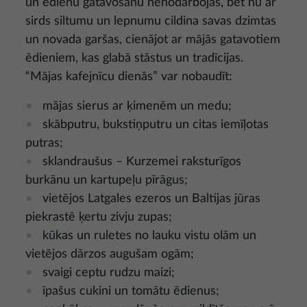
un ēdienu gatavošanu nenodarbojas, bet nu ar
sirds siltumu un lepnumu cildina savas dzimtas
un novada garšas, cienājot ar mājās gatavotiem
ēdieniem, kas glabā stāstus un tradīcijas.
“Mājas kafejnīcu dienās” var nobaudīt:
mājas sierus ar ķimenēm un medu;
skābputru, bukstiņputru un citas iemīļotas
putras;
sklandraušus – Kurzemei raksturīgos
burkānu un kartupeļu pīrāgus;
vietējos Latgales ezeros un Baltijas jūras
piekrastē ķertu zivju zupas;
kūkas un ruletes no lauku vistu olām un
vietējos dārzos augušam ogām;
svaigi ceptu rudzu maizi;
īpašus cukini un tomātu ēdienus;