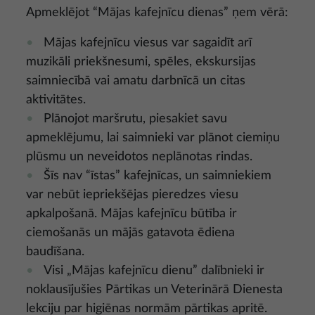
Apmeklējot “Mājas kafejnīcu dienas” ņem vērā:
Mājas kafejnīcu viesus var sagaidīt arī
muzikāli priekšnesumi, spēles, ekskursijas
saimniecībā vai amatu darbnīcā un citas
aktivitātes.
Plānojot maršrutu, piesakiet savu
apmeklējumu, lai saimnieki var plānot ciemiņu
plūsmu un neveidotos neplānotas rindas.
Šīs nav “īstas” kafejnīcas, un saimniekiem
var nebūt iepriekšējas pieredzes viesu
apkalpošanā. Mājas kafejnīcu būtība ir
ciemošanās un mājās gatavota ēdiena
baudīšana.
Visi „Mājas kafejnīcu dienu” dalībnieki ir
noklausījušies Pārtikas un Veterinārā Dienesta
lekciju par higiēnas normām pārtikas apritē.