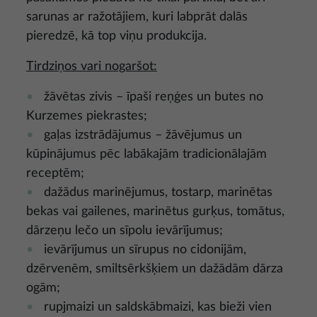
sarunas ar ražotājiem, kuri labprāt dalās
pieredzē, kā top viņu produkcija.
Tirdziņos vari nogaršot:
žāvētas zivis – īpaši reņģes un butes no
Kurzemes piekrastes;
gaļas izstrādājumus – žāvējumus un
kūpinājumus pēc labākajām tradicionālajām
receptēm;
dažādus marinējumus, tostarp, marinētas
bekas vai gailenes, marinētus gurķus, tomātus,
dārzeņu lečo un sīpolu ievārījumus;
ievārījumus un sīrupus no cidonijām,
dzērvenēm, smiltsērkšķiem un dažādām dārza
ogām;
rupjmaizi un saldskābmaizi, kas bieži vien