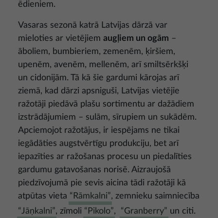
ēdieniem.
Vasaras sezonā katrā Latvijas dārzā var
mieloties ar vietējiem
augļiem un ogām
–
āboliem, bumbieriem, zemenēm, ķiršiem,
upenēm, avenēm, mellenēm, arī smiltsērkšķi
un cidonijām. Tā kā šie gardumi kārojas arī
ziemā, kad dārzi apsniguši, Latvijas vietējie
ražotāji piedāvā plašu sortimentu ar dažādiem
izstrādājumiem – sulām, sīrupiem un sukādēm.
Apciemojot ražotājus, ir iespējams ne tikai
iegādāties augstvērtīgu produkciju, bet arī
iepazīties ar ražošanas procesu un piedalīties
gardumu gatavošanas norisē. Aizraujošā
piedzīvojumā pie sevis aicina tādi ražotāji kā
atpūtas vieta
“Rāmkalni”
, zemnieku saimniecība
“Jāņkalni”
, zīmoli
“Pikolo”
,
“Granberry”
un citi.