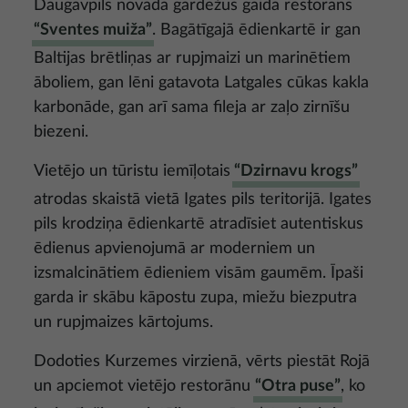
Daugavpils novadā gardēžus gaida restorāns
“Sventes muiža”
. Bagātīgajā ēdienkartē ir gan
Baltijas brētliņas ar rupjmaizi un marinētiem
āboliem, gan lēni gatavota Latgales cūkas kakla
karbonāde, gan arī sama fileja ar zaļo zirnīšu
biezeni.
Vietējo un tūristu iemīļotais
“Dzirnavu krogs”
atrodas skaistā vietā Igates pils teritorijā. Igates
pils krodziņa ēdienkartē atradīsiet autentiskus
ēdienus apvienojumā ar moderniem un
izsmalcinātiem ēdieniem visām gaumēm. Īpaši
garda ir skābu kāpostu zupa, miežu biezputra
un rupjmaizes kārtojums.
Dodoties Kurzemes virzienā, vērts piestāt Rojā
un apciemot vietējo restorānu
“Otra puse”
, ko