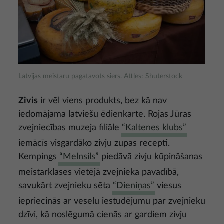
Latvijas meistaru pagatavots siers. Attļes: Shuterstock
Zivis
ir vēl viens produkts, bez kā nav
iedomājama latviešu ēdienkarte. Rojas Jūras
zvejniecības muzeja filiāle
“Kaltenes klubs”
iemācīs visgardāko zivju zupas recepti.
Kempings
“Melnsils”
piedāvā zivju kūpināšanas
meistarklases vietējā zvejnieka pavadībā,
savukārt zvejnieku sēta
“Dieniņas”
viesus
iepriecinās ar veselu iestudējumu par zvejnieku
dzīvi, kā noslēgumā cienās ar gardiem zivju