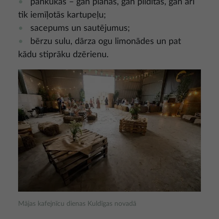
pankūkas – gan plānās, gan pildītās, gan arī
tik iemīļotās kartupeļu;
sacepums un sautējumus;
bērzu sulu, dārza ogu limonādes un pat
kādu stiprāku dzērienu.
Attēls
Mājas kafejnīcu dienas Kuldīgas novadā