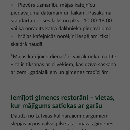
Pievērs uzmanību mājas kafejnīcu
piedāvājuma datumam un laikam. Pasākuma
standarta norises laiks no plkst. 10:00-18:00
vai kā norādīts katra dalībnieka piedāvājumā.
Mājas kafejnīcās norēķini iespējami tikai
skaidrā naudā.
“Mājas kafejnīcu dienas” ir vairāk nekā maltīte
– tā ir tikšanās ar cilvēkiem, kas dzīvo saskaņā
ar zemi, gadalaikiem un ģimenes tradīcijām.
Iemīļoti ģimenes restorāni – vietas,
kur mājīgums satiekas ar garšu
Daudzi no Latvijas kulinārajiem dārgumiem
slēpjas ārpus galvaspilsētas – mazās ģimenes