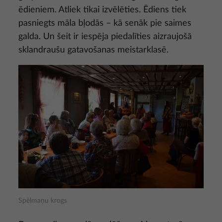
ēdieniem. Atliek tikai izvēlēties. Ēdiens tiek
pasniegts māla bļodās – kā senāk pie saimes
galda. Un šeit ir iespēja piedalīties aizraujošā
sklandraušu gatavošanas meistarklasē.
Attēls
Spēlmaņu krogs