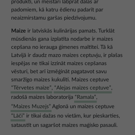
produkti, un meistari labprāt dalās ar
padomiem, kā katru ēdienu padarīt par
neaizmirstamu garšas piedzīvojumu.
Maize
ir latviskās kulinārijas pamats. Turklāt
mūsdienās gana izplatīta nodarbe ir maizes
cepšana no ierauga ģimenes maltītei. Tā kā
Latvijā ir daudz mazo maizes ceptuvju, ir plašas
iespējas ne tikai izzināt maizes cepšanas
vēsturi, bet arī izmēģināt pagatavot savu
smaržīgo maizes kukulīti. Maizes ceptuve
“Tērvetes maize”
,
“Alejas maizes ceptuve”
,
radošā maizes laboratorija
“Ramala”
,
“Maizes Muzejs”
Aglonā un maizes ceptuve
“Lāči”
ir tikai dažas no vietām, kur pieskarties,
sataustīt un sagaršot maizes maģisko pasauli.