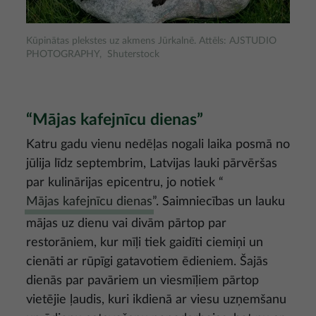
Kūpinātas plekstes uz akmens Jūrkalnē. Attēls: AJSTUDIO
PHOTOGRAPHY, Shuterstock
“Mājas kafejnīcu dienas”
Katru gadu vienu nedēļas nogali laika posmā no
jūlija līdz septembrim, Latvijas lauki pārvēršas
par kulinārijas epicentru, jo notiek “
Mājas kafejnīcu dienas
”. Saimniecības un lauku
mājas uz dienu vai divām pārtop par
restorāniem, kur mīļi tiek gaidīti ciemiņi un
cienāti ar rūpīgi gatavotiem ēdieniem. Šajās
dienās par pavāriem un viesmīļiem pārtop
vietējie ļaudis, kuri ikdienā ar viesu uzņemšanu