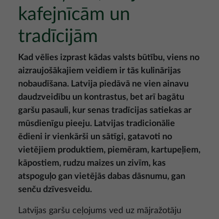
kafejnīcām un
tradīcijām
Kad vēlies izprast kādas valsts būtību, viens no
aizraujošākajiem veidiem ir tās kulinārijas
nobaudīšana. Latvija piedāvā ne vien ainavu
daudzveidību un kontrastus, bet arī bagātu
garšu pasauli, kur senas tradīcijas satiekas ar
mūsdienīgu pieeju. Latvijas tradicionālie
ēdieni ir vienkārši un sātīgi, gatavoti no
vietējiem produktiem, piemēram, kartupeļiem,
kāpostiem, rudzu maizes un zivīm, kas
atspoguļo gan vietējās dabas dāsnumu, gan
senču dzīvesveidu.
Latvijas garšu ceļojums ved uz mājražotāju