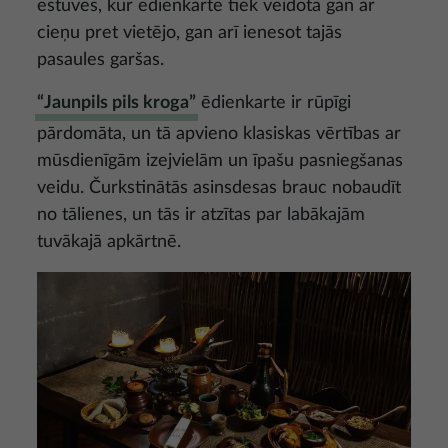
ēstuvēs, kur ēdienkarte tiek veidota gan ar
cieņu pret vietējo, gan arī ienesot tajās
pasaules garšas.
“Jaunpils pils kroga”
ēdienkarte ir rūpīgi
pārdomāta, un tā apvieno klasiskas vērtības ar
mūsdienīgām izejvielām un īpašu pasniegšanas
veidu. Čurkstinātās asinsdesas brauc nobaudīt
no tālienes, un tās ir atzītas par labākajām
tuvākajā apkārtnē.
Attēls