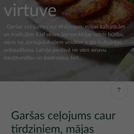
virtuve
Garšas ceļojums caur tirdziņiem, mājas kafejnīcām
un tradīcijām Kad vēlies izprast kādas valsts būtību,
viens no aizraujošākajiem veidiem ir tās kulinārijas
nobaudīšana. Latvija piedāvā ne vien ainavu
daudzveidību un kontrastus, bet...
Garšas ceļojums caur
tirdziņiem, mājas