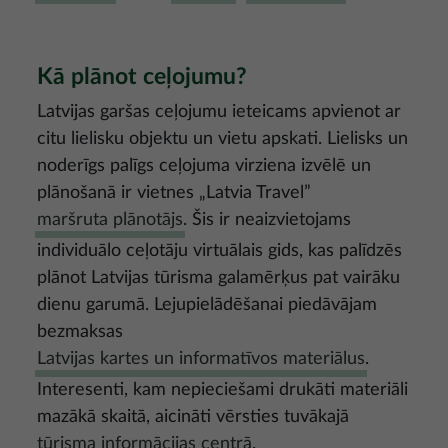
Kā plānot ceļojumu?
Latvijas garšas ceļojumu ieteicams apvienot ar
citu lielisku objektu un vietu apskati. Lielisks un
noderīgs palīgs ceļojuma virziena izvēlē un
plānošanā ir vietnes „Latvia Travel”
maršruta plānotājs
. Šis ir neaizvietojams
individuālo ceļotāju virtuālais gids, kas palīdzēs
plānot Latvijas tūrisma galamērķus pat vairāku
dienu garumā. Lejupielādēšanai piedāvājam
bezmaksas
Latvijas kartes un informatīvos materiālus
.
Interesenti, kam nepieciešami drukāti materiāli
mazākā skaitā, aicināti vērsties tuvākajā
tūrisma informācijas centrā
.