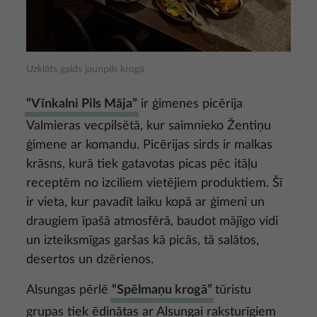
Uzklāts galds jaunpils krogā
“Vīnkalni Pils Māja”
ir ģimenes picērija
Valmieras vecpilsētā, kur saimnieko Žentiņu
ģimene ar komandu. Picērijas sirds ir malkas
krāsns, kurā tiek gatavotas picas pēc itāļu
receptēm no izciliem vietējiem produktiem. Šī
ir vieta, kur pavadīt laiku kopā ar ģimeni un
draugiem īpašā atmosfērā, baudot mājīgo vidi
un izteiksmīgas garšas kā picās, tā salātos,
desertos un dzērienos.
Alsungas pērlē
“Spēlmaņu krogā”
tūristu
grupas tiek ēdinātas ar Alsungai raksturīgiem