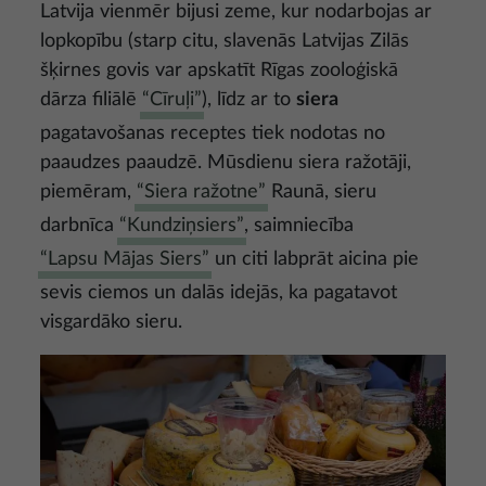
Latvija vienmēr bijusi zeme, kur nodarbojas ar
lopkopību (starp citu, slavenās Latvijas Zilās
šķirnes govis var apskatīt Rīgas zooloģiskā
dārza filiālē
“Cīruļi”
), līdz ar to
siera
pagatavošanas receptes tiek nodotas no
paaudzes paaudzē. Mūsdienu siera ražotāji,
piemēram,
“Siera ražotne”
Raunā, sieru
darbnīca
“Kundziņsiers”
, saimniecība
“Lapsu Mājas Siers”
un citi labprāt aicina pie
sevis ciemos un dalās idejās, ka pagatavot
visgardāko sieru.
Attēls