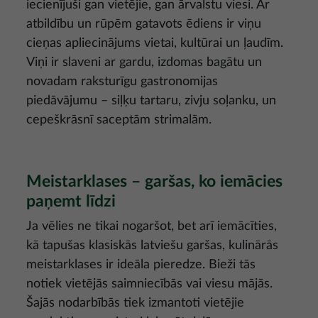
iecienījuši gan vietējie, gan ārvalstu viesi. Ar
atbildību un rūpēm gatavots ēdiens ir viņu
cieņas apliecinājums vietai, kultūrai un ļaudīm.
Viņi ir slaveni ar gardu, izdomas bagātu un
novadam raksturīgu gastronomijas
piedāvājumu – siļķu tartaru, zivju soļanku, un
cepeškrāsnī saceptām strimalām.
Meistarklases – garšas, ko iemācies
paņemt līdzi
Ja vēlies ne tikai nogaršot, bet arī iemācīties,
kā tapušas klasiskās latviešu garšas, kulinārās
meistarklases ir ideāla pieredze. Bieži tās
notiek vietējās saimniecībās vai viesu mājās.
Šajās nodarbībās tiek izmantoti vietējie