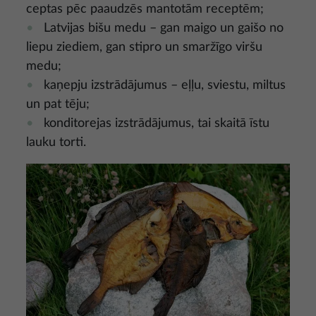
ceptas pēc paaudzēs mantotām receptēm;
Latvijas bišu medu – gan maigo un gaišo no
liepu ziediem, gan stipro un smaržīgo viršu
medu;
kaņepju izstrādājumus – eļļu, sviestu, miltus
un pat tēju;
konditorejas izstrādājumus, tai skaitā īstu
lauku torti.
Attēls