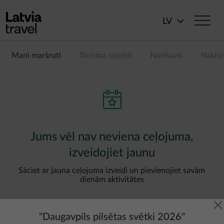
Pārlekt uz galveno saturu
LV
Mani maršruti
Tūrisma objekti
Notikumi
Nakts
Jums vēl nav neviena ceļojuma,
izveidojiet jaunu
Sāciet ar jauna ceļojuma izveidi un pievienojiet savām
dienām aktivitātes
"
Daugavpils pilsētas svētki 2026
"