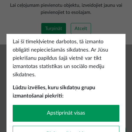
Pievienot jaunu maršrutu
Lai ceļojumam pievienotu objektu, izveidojiet jaunu vai
pievienojiet to esošajam.
Turpināt
Atcelt
Lai šī tīmekļvietne darbotos, tā izmanto
obligāti nepieciešamās sīkdatnes. Ar Jūsu
piekrišanu papildus šajā vietnē var tikt
izmantotas statistikas un sociālo mediju
sīkdatnes.
Lūdzu izvēlies, kuru sīkdatņu grupu
izmantošanai piekrīti:
Apstiprināt visas