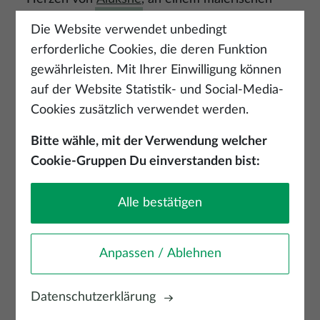
See gelegen, erheben sich das Neue Schloss
Die Website verwendet unbedingt
Alūksne und der angrenzende Gutspark. Das in
erforderliche Cookies, die deren Funktion
der zweiten Hälfte des 19. Jahrhunderts im
gewährleisten. Mit Ihrer Einwilligung können
Auftrag von Baron Alexander Joseph von
auf der Website Statistik- und Social-Media-
Vietinghoff im neugotischen Tudor-Stil erbaute
Cookies zusätzlich verwendet werden.
Schloss ist eines der bemerkenswertesten
Baudenkmäler Lettlands. Die Innenräume des
Bitte wähle, mit der Verwendung welcher
Schlosses bergen geheime kunstvolle Wand-
Cookie-Gruppen Du einverstanden bist:
und Deckenmalereien verschiedener Baustile,
von denen einige freigelegt wurden.
Alle bestätigen
Anpassen / Ablehnen
Bild
Datenschutzerklärung