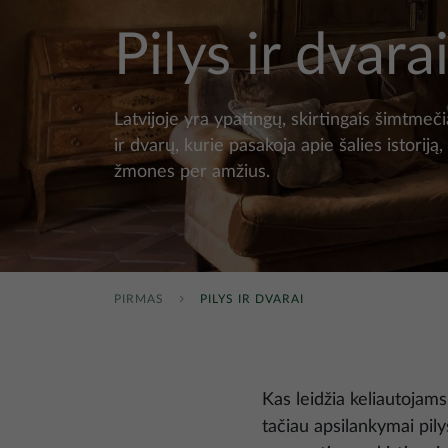
Pilys ir dvara
Latvijoje yra ypatingų, skirtingais šimtmečia
ir dvarų, kurie pasakoja apie šalies istoriją,
žmones per amžius.
PIRMAS
PILYS IR DVARAI
Kas leidžia keliautojams
tačiau apsilankymai pil