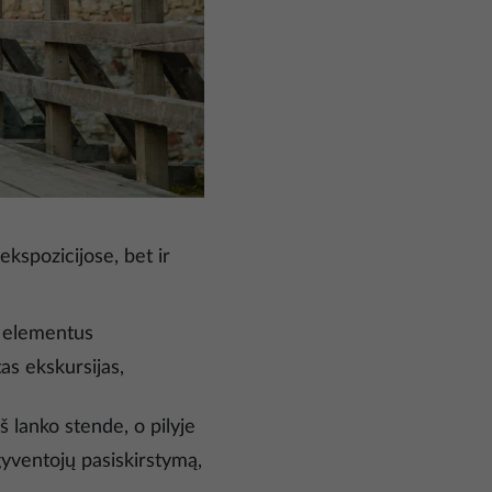
ekspozicijose, bet ir
ų elementus
as ekskursijas,
 lanko stende, o pilyje
gyventojų pasiskirstymą,