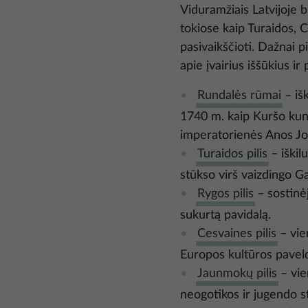
Viduramžiais Latvijoje b
tokiose kaip Turaidos, C
pasivaikščioti. Dažnai p
apie įvairius iššūkius ir
Rundalės rūmai
– išk
1740 m. kaip Kuršo kun
imperatorienės Anos J
Turaidos pilis
– iškil
stūkso virš vaizdingo Ga
Rygos pilis
– sostinėj
sukurtą pavidalą.
Cesvaines pilis
– vien
Europos kultūros pavel
Jaunmokų pilis
– vie
neogotikos ir jugendo s