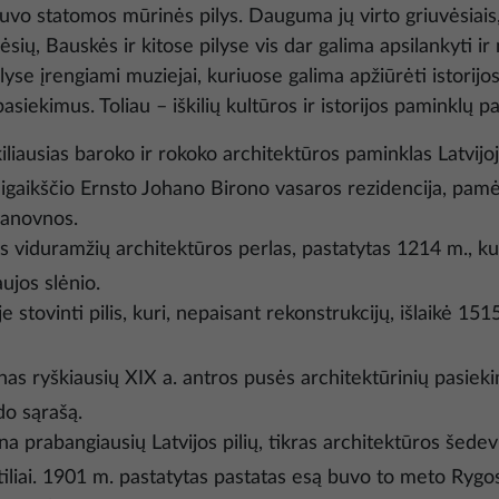
uvo statomos mūrinės pilys. Dauguma jų virto griuvėsiais,
ėsių, Bauskės ir kitose pilyse vis dar galima apsilankyti ir 
ilyse įrengiami muziejai, kuriuose galima apžiūrėti istorijo
 pasiekimus. Toliau – iškilių kultūros ir istorijos paminklų p
iliausias baroko ir rokoko architektūros paminklas Latvijo
igaikščio Ernsto Johano Birono vasaros rezidencija, pamė
oanovnos.
us viduramžių architektūros perlas, pastatytas 1214 m., k
ujos slėnio.
e stovinti pilis, kuri, nepaisant rekonstrukcijų, išlaikė 1
as ryškiausių XIX a. antros pusės architektūrinių pasiekim
do sąrašą.
na prabangiausių Latvijos pilių, tikras architektūros šede
tiliai. 1901 m. pastatytas pastatas esą buvo to meto Ry