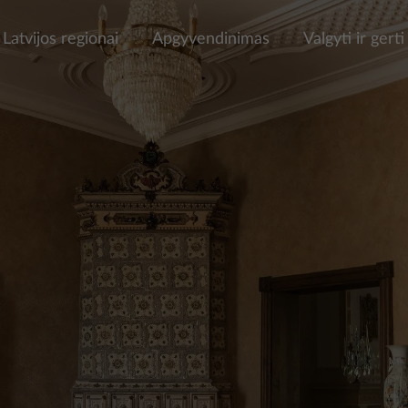
Latvijos regionai
Apgyvendinimas
Valgyti ir gerti