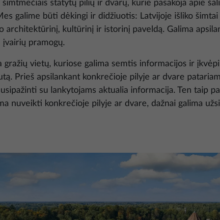
 šimtmečiais statytų pilių ir dvarų, kurie pasakoja apie šali
 galime būti dėkingi ir didžiuotis: Latvijoje išliko šimtai 
o architektūrinį, kultūrinį ir istorinį paveldą. Galima apsila
 įvairių pramogų.
ra gražių vietų, kuriose galima semtis informacijos ir įkvėp
rutą. Prieš apsilankant konkrečioje pilyje ar dvare patariam
susipažinti su lankytojams aktualia informacija. Ten taip pa
ma nuveikti konkrečioje pilyje ar dvare, dažnai galima užsi