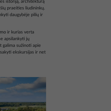
es istoriją, architektūrą
šių praeities liudininkų.
nkyti daugybėje pilių ir
imo ir kurias verta
e apsilankyti jų
t galima sužinoti apie
sakyti ekskursijas ir net