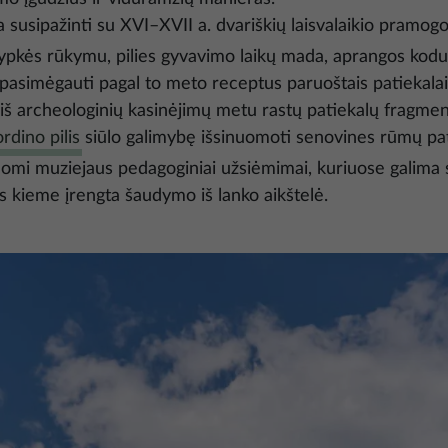
 susipažinti su XVI–XVII a. dvariškių laisvalaikio pramogo
pypkės rūkymu, pilies gyvavimo laikų mada, aprangos kodu,
 pasimėgauti pagal to meto receptus paruoštais patiekalai
iš archeologinių kasinėjimų metu rastų patiekalų fragmen
rdino pilis
siūlo galimybę išsinuomoti senovines rūmų pa
ūlomi muziejaus pedagoginiai užsiėmimai, kuriuose galima 
ies kieme įrengta šaudymo iš lanko aikštelė.