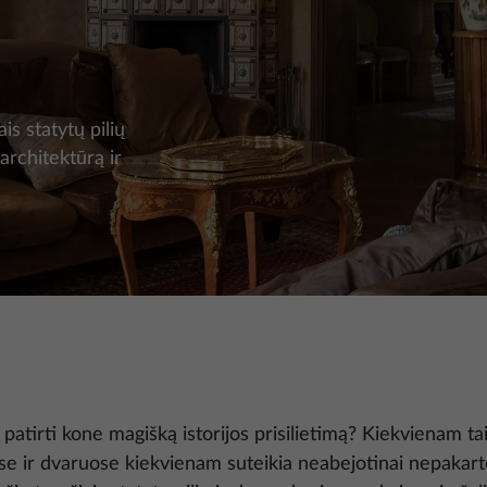
i
is statytų pilių
 architektūrą ir
 patirti kone magišką istorijos prisilietimą? Kiekvienam tai 
yse ir dvaruose kiekvienam suteikia neabejotinai nepakart