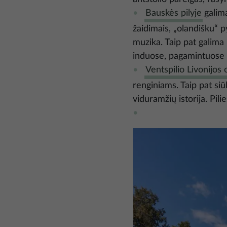
Bauskės pilyje
galima
žaidimais, „olandišku“ 
muzika. Taip pat galima
induose, pagamintuose 
Ventspilio Livonijos o
renginiams. Taip pat si
viduramžių istorija. Pil
Nuotrauka