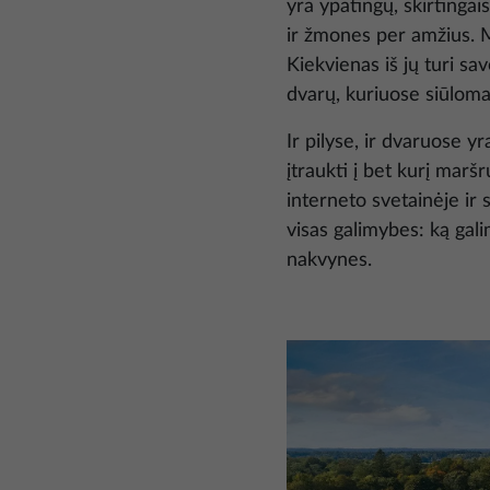
yra ypatingų, skirtingais
ir žmones per amžius. Mes
Kiekvienas iš jų turi sav
dvarų, kuriuose siūloma
Ir pilyse, ir dvaruose y
įtraukti į bet kurį marš
interneto svetainėje ir 
visas galimybes: ką gali
nakvynes.
Nuotrauka