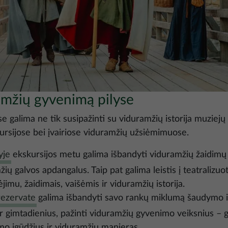
ramžių gyvenimą pilyse
se galima ne tik susipažinti su viduramžių istorija muziejų 
kursijose bei įvairiose viduramžių užsiėmimuose.
yje
ekskursijos metu galima išbandyti viduramžių žaidim
 galvos apdangalus. Taip pat galima leistis į teatralizuot
nėjimu, žaidimais, vaišėmis ir viduramžių istorija.
rezervate
galima išbandyti savo rankų miklumą šaudymo iš
ir gimtadienius, pažinti viduramžių gyvenimo veiksnius – 
ymo įgūdžius ir viduramžių manieras.