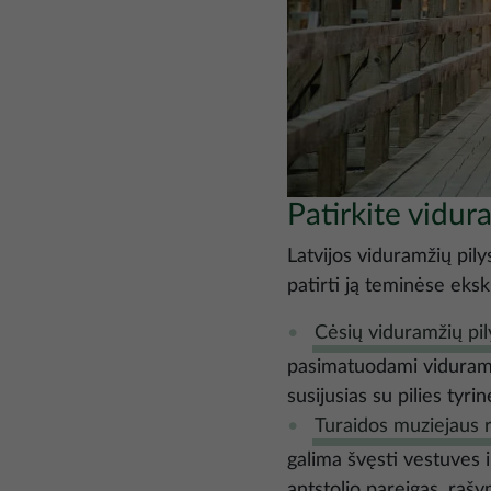
Patirkite vidu
Latvijos viduramžių pily
patirti ją teminėse eks
Cėsių viduramžių pil
pasimatuodami viduramžių
susijusias su pilies tyri
Turaidos muziejaus 
galima švęsti vestuves 
antstolio pareigas, raš