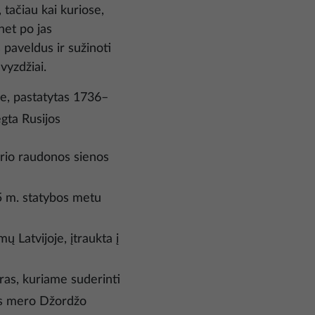
 tačiau kai kuriose,
net po jas
s paveldus ir sužinoti
avyzdžiai.
je, pastatytas 1736–
gta Rusijos
urio raudonos sienos
515 m. statybos metu
ų Latvijoje, įtraukta į
vras, kuriame suderinti
gos mero Džordžo