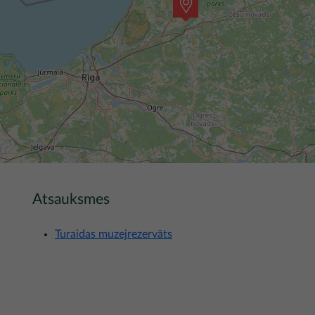
Atsauksmes
Turaidas muzejrezervāts