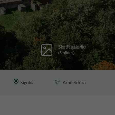
Skatīt galeriju
(5 bildes)
Sigulda
Arhitektūra