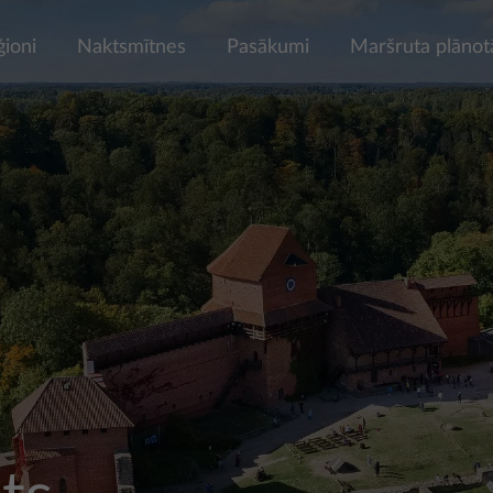
ģioni
Naktsmītnes
Pasākumi
Maršruta plānot