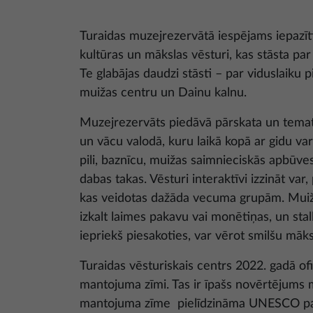
Turaidas muzejrezervātā iespējams iepazīti
kultūras un mākslas vēsturi, kas stāsta pa
Te glabājas daudzi stāsti – par viduslaiku p
muižas centru un Dainu kalnu.
Muzejrezervāts piedāvā pārskata un tematis
un vācu valodā, kuru laikā kopā ar gidu va
pili, baznīcu, muižas saimnieciskās apbūve
dabas takas. Vēsturi interaktīvi izzināt var
kas veidotas dažāda vecuma grupām. Muiža
izkalt laimes pakavu vai monētiņas, un stal
iepriekš piesakoties, var vērot smilšu māks
Turaidas vēsturiskais centrs 2022. gadā o
mantojuma zīmi. Tas ir īpašs novērtējums
mantojuma zīme pielīdzināma UNESCO pa