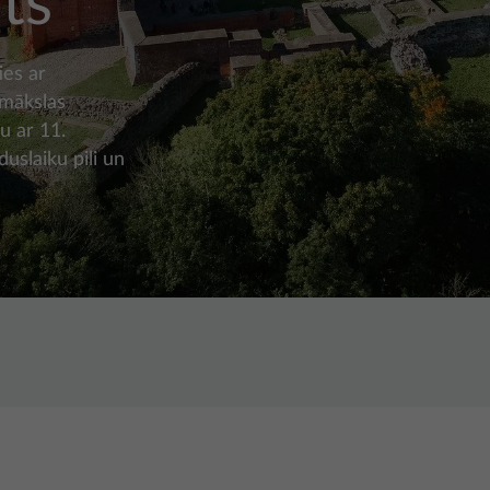
ts
ies ar
 mākslas
u ar 11.
duslaiku pili un