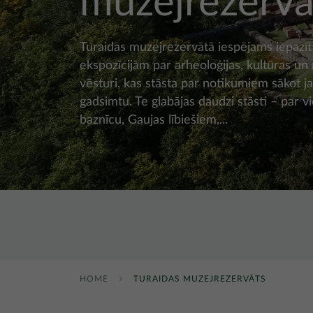
muzejrezervā
Turaidas muzejrezervātā iespējams iepazīt
ekspozīcijām par arheoloģijas, kultūras un
vēsturi, kas stāsta par notikumiem sākot ja
gadsimtu. Te glabājas daudzi stāsti – par vi
baznīcu, Gaujas lībiešiem,...
HOME
TURAIDAS MUZEJREZERVĀTS