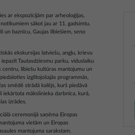
es ar ekspozīcijām par arheoloģijas,
r notikumiem sākot jau ar 11. gadsimtu.
ili un baznīcu, Gaujas lībiešiem, seno
kās ekskursijas latviešu, angļu, krievu
r iepazīt Tautasdziesmu parku, viduslaiku
s centru, lībiešu kultūras mantojumu un
, piedaloties izglītojošajās programmās,
s smēdē strādā kalējs, kurš piedāvā
lī iekārtota mākslinieka darbnīca, kurā,
las izrādes.
ficiālā ceremonijā saņēma Eiropas
 mantojuma vietām un Eiropas
saules mantojuma sarakstam.