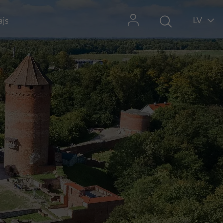
LV
ājs