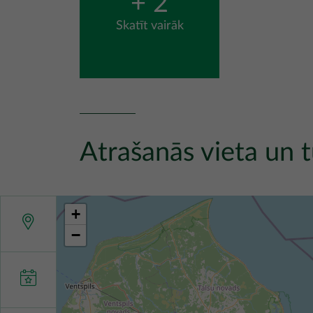
+ 2
Skatīt vairāk
Atrašanās vieta un t
+
−