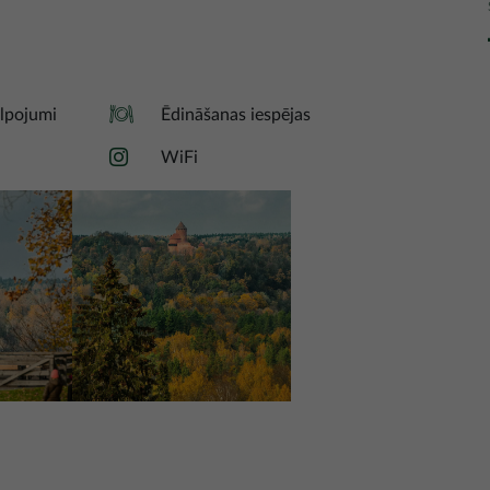
lpojumi
Ēdināšanas iespējas
WiFi
Attēls