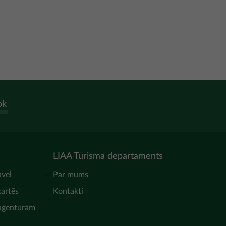
ok
LIAA Tūrisma departaments
avel
Par mums
kartēs
Kontakti
 aģentūrām