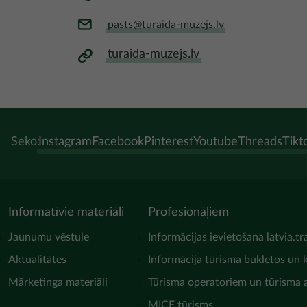
pasts@turaida-muzejs.lv
turaida-muzejs.lv
Seko:
Instagram
Facebook
Pinterest
Youtube
Threads
Tikt
Informatīvie materiāli
Profesionāļiem
Jaunumu vēstule
Informācijas ievietošana latvia.tr
Aktualitātes
Informācija tūrisma bukletos un 
Mārketinga materiāli
Tūrisma operatoriem un tūrisma
MICE tūrisms