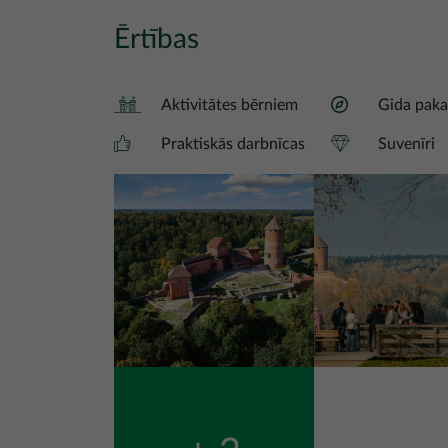
Ērtības
Aktivitātes bērniem
Gida paka
Praktiskās darbnīcas
Suvenīri
Attēls
Attēls