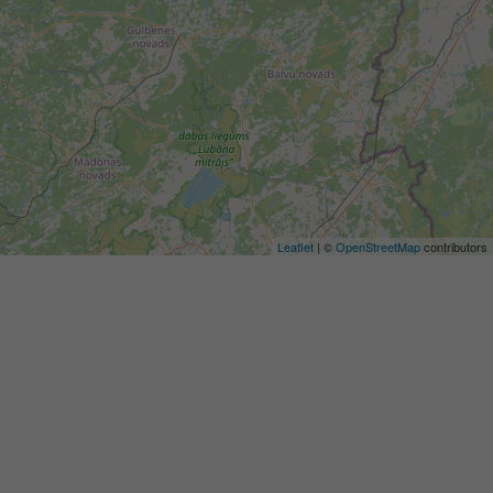
Leaflet
| ©
OpenStreetMap
contributors