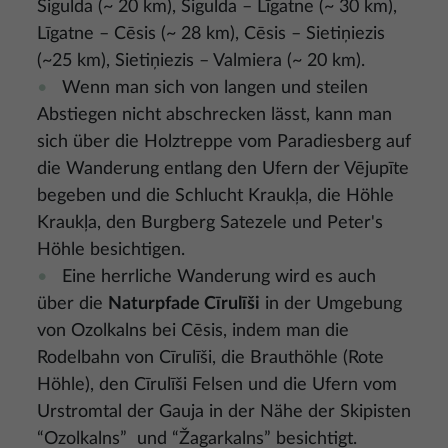
Sigulda (~ 20 km), Sigulda – Līgatne (~ 30 km),
Līgatne – Cēsis (~ 28 km), Cēsis – Sietiņiezis
(~25 km), Sietiņiezis – Valmiera (~ 20 km).
Wenn man sich von langen und steilen
Abstiegen nicht abschrecken lässt, kann man
sich über die Holztreppe vom Paradiesberg auf
die Wanderung entlang den Ufern der Vējupīte
begeben und die Schlucht Kraukļa, die Höhle
Kraukļa, den Burgberg Satezele und Peter's
Höhle besichtigen.
Eine herrliche Wanderung wird es auch
über die
Naturpfade Cīrulīši
in der Umgebung
von Ozolkalns bei Cēsis, indem man die
Rodelbahn von Cīrulīši, die Brauthöhle (Rote
Höhle), den Cīrulīši Felsen und die Ufern vom
Urstromtal der Gauja in der Nähe der Skipisten
“Ozolkalns” und “Žagarkalns” besichtigt.