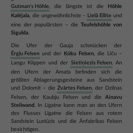
Gutman's Höhle
, die längste ist die
Höhle
Kalējala
, die ungewöhnlichste –
Lielā Ellīte
und
eine der populärsten – die
Teufelshöhle von
Sigulda
.
Die Ufer der Gauja schmücken der
Ērgļu Felsen
und der
Ķūķu Felsen
, die Līču –
Laņgu Klippen und der
Sietiņiezis Felsen
. An
den Ufern der Amata befinden sich die
größten Ablagerungsgesteine aus Sandstein
und Dolomit – die
Zvārtes Felsen
, der Dzilnas
Felsen, der Ķaubju Felsen und die
Ainavu
Steilwand
. In Līgatne kann man an den Ufern
des Flusses Līgatne die Felsen aus rotem
Sandstein Lustūzis und die Ānfabrikas Felsen
besichtigen.