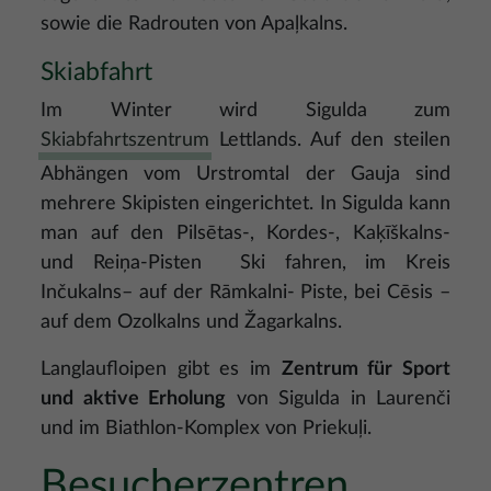
sowie die Radrouten von Apaļkalns.
Skiabfahrt
Im Winter wird Sigulda zum
Skiabfahrtszentrum
Lettlands. Auf den steilen
Abhängen vom Urstromtal der Gauja sind
mehrere Skipisten eingerichtet. In Sigulda kann
man auf den Pilsētas-, Kordes-, Kaķīškalns-
und Reiņa-Pisten Ski fahren, im Kreis
Inčukalns– auf der Rāmkalni- Piste, bei Cēsis –
auf dem Ozolkalns und Žagarkalns.
Langlaufloipen gibt es im
Zentrum für Sport
und aktive Erholung
von Sigulda in Laurenči
und im Biathlon-Komplex von Priekuļi.
Besucherzentren