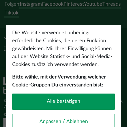
Folgen:
Instagram
Facebook
Pinterest
Youtube
Threads
Tiktok
Die Website verwendet unbedingt
Nützliche Materialien
erforderliche Cookies, die deren Funktion
gewährleisten. Mit Ihrer Einwilligung können
Über uns
auf der Website Statistik- und Social-Media-
Cookies zusätzlich verwendet werden.
Bitte wähle, mit der Verwendung welcher
Cookie-Gruppen Du einverstanden bist:
Alle bestätigen
© Latvijas Investīciju un attīstības aģentūra (LIAA) Pērses iela 2, Rīga,
LV-1442 www.liaa.gov.lv
© 2026 latvia.travel. All rights reserved
Anpassen / Ablehnen