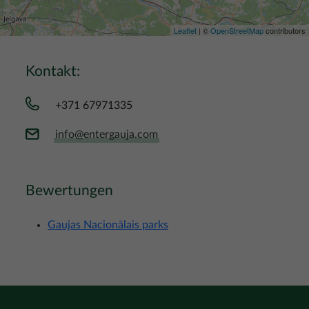
Leaflet
| ©
OpenStreetMap
contributors
Kontakt:
+371 67971335
info@entergauja.com
Bewertungen
Gaujas Nacionālais parks