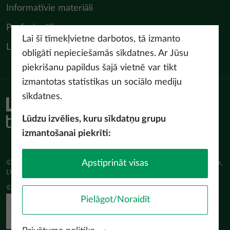
Informatīvie materiāli
Profesionāļiem
Lai šī tīmekļvietne darbotos, tā izmanto
LIAA Tūrisma departaments
obligāti nepieciešamās sīkdatnes. Ar Jūsu
piekrišanu papildus šajā vietnē var tikt
izmantotas statistikas un sociālo mediju
sīkdatnes.
Piekļūstamības paziņojums
Lietošanas noteikumi
Lūdzu izvēlies, kuru sīkdatņu grupu
Privātuma politika
izmantošanai piekrīti:
Sīkdatņu politika
Apstiprināt visas
© Latvijas Investīciju un attīstības aģentūra (LIAA) Pērses iela 2, Rīga,
LV-1442 www.liaa.gov.lv
© 2026 latvia.travel. All rights reserved
Pielāgot/Noraidīt