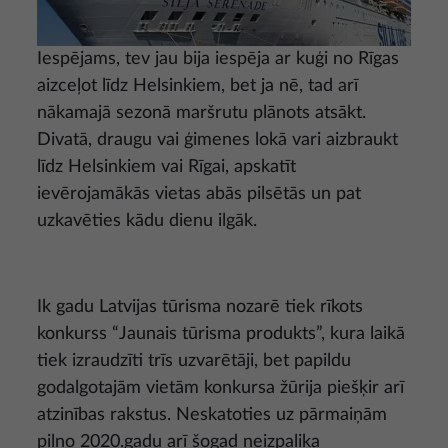
Iespējams, tev jau bija iespēja ar kuģi no Rīgas
aizceļot līdz Helsinkiem, bet ja nē, tad arī
nākamajā sezonā maršrutu plānots atsākt.
Divatā, draugu vai ģimenes lokā vari aizbraukt
līdz Helsinkiem vai Rīgai, apskatīt
ievērojamākās vietas abās pilsētās un pat
uzkavēties kādu dienu ilgāk.
Ik gadu Latvijas tūrisma nozarē tiek rīkots
konkurss “Jaunais tūrisma produkts”, kura laikā
tiek izraudzīti trīs uzvarētāji, bet papildu
godalgotajām vietām konkursa žūrija piešķir arī
atzinības rakstus. Neskatoties uz pārmaiņām
pilno 2020.gadu arī šogad neizpalika