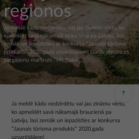
reģionos
Ja meklē kādu nedzirdētu vai jau zināmu vietu, ko
apmeklēt savā nākamajā braucienā pa Latviju, lasi
zemāk un iepazīsties ar konkursa “Jaunais tūrisma
produkts” 2020.gada uzvarētājiem! Garās distances
pārgājienu maršruts “Mežtaka” ...
Ja meklē kādu nedzirdētu vai jau zināmu vietu,
ko apmeklēt savā nākamajā braucienā pa
Latviju, lasi zemāk un iepazīsties ar konkursa
“Jaunais tūrisma produkts” 2020.gada
uzvarētājiem!