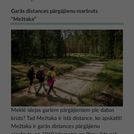
Garās distances pārgājienu maršruts
“Mežtaka”
Attēls
Meklē idejas gariem pārgājieniem pie dabas
krūts? Tad Mežtaka ir īstā distance, ko apskatīt!
Mežtaka ir garās distances pārgājienu