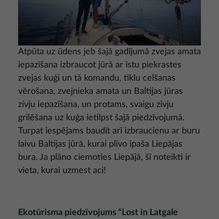
Atpūta uz ūdens jeb šajā gadījumā zvejas amata
iepazīšana izbraucot jūrā ar īstu piekrastes
zvejas kuģi un tā komandu, tīklu celšanas
vērošana, zvejnieka amata un Baltijas jūras
zivju iepazīšana, un protams, svaigu zivju
grilēšana uz kuģa ietilpst šajā piedzīvojumā.
Turpat iespējams baudīt arī izbraucienu ar buru
laivu Baltijas jūrā, kurai plīvo īpaša Liepājas
bura. Ja plāno ciemoties Liepājā, šī noteikti ir
vieta, kurai uzmest aci!
Ekotūrisma piedzīvojums “Lost in Latgale