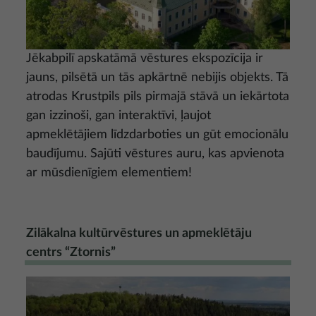
Jēkabpilī apskatāmā vēstures ekspozīcija ir
jauns, pilsētā un tās apkārtnē nebijis objekts. Tā
atrodas Krustpils pils pirmajā stāvā un iekārtota
gan izzinoši, gan interaktīvi, ļaujot
apmeklētājiem līdzdarboties un gūt emocionālu
baudījumu. Sajūti vēstures auru, kas apvienota
ar mūsdienīgiem elementiem!
Zilākalna kultūrvēstures un apmeklētāju
centrs “Ztornis”
Attēls