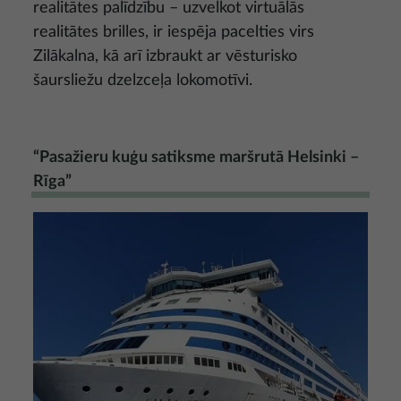
realitātes palīdzību – uzvelkot virtuālās
realitātes brilles, ir iespēja pacelties virs
Zilākalna, kā arī izbraukt ar vēsturisko
šaursliežu dzelzceļa lokomotīvi.
“Pasažieru kuģu satiksme maršrutā Helsinki –
Rīga”
Attēls