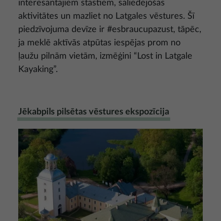
interesantajiem stāstiem, saliedējošas
aktivitātes un mazliet no Latgales vēstures. Šī
piedzīvojuma devīze ir #esbraucupazust, tāpēc,
ja meklē aktīvās atpūtas iespējas prom no
ļaužu pilnām vietām, izmēģini “Lost in Latgale
Kayaking”.
Jēkabpils pilsētas vēstures ekspozīcija
Attēls