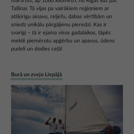
maršruts, ap 1060 kilometri, no Rīgas līdz pat
Tallinai. Tā vijas pa vairākiem reģioniem ar
atšķirīgu ainavu, reljefu, dabas vērtībām un
sniedz unikālu pārgājienu pieredzi. Kas ir
svarīgi – tā ir ejama visos gadalaikos, tāpēc
meklē piemērotu apģērbu un apavus, ūdens
pudeli un dodies ceļā!
Burā un zvejo Liepājā
Attēls