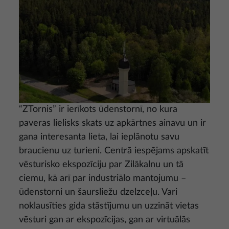
“ZTornis” ir ierīkots ūdenstornī, no kura
paveras lielisks skats uz apkārtnes ainavu un ir
gana interesanta lieta, lai ieplānotu savu
braucienu uz turieni. Centrā iespējams apskatīt
vēsturisko ekspozīciju par Zilākalnu un tā
ciemu, kā arī par industriālo mantojumu –
ūdenstorni un šaursliežu dzelzceļu. Vari
noklausīties gida stāstījumu un uzzināt vietas
vēsturi gan ar ekspozīcijas, gan ar virtuālās