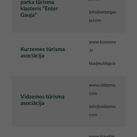
parka tūrisma
klasteris “Enter
info@entergau
Gauja”
ja.com
www.kurzeme
Kurzemes tūrisma
.lv
asociācija
kta@kuldiga.lv
www.vidzeme.
com
Vidzemes tūrisma
asociācija
info@vidzeme.
com
www.travelze