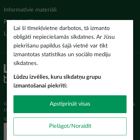
Informatīvie materiāli
Profesionāļiem
Lai šī tīmekļvietne darbotos, tā izmanto
LIAA Tūrisma departaments
obligāti nepieciešamās sīkdatnes. Ar Jūsu
piekrišanu papildus šajā vietnē var tikt
izmantotas statistikas un sociālo mediju
sīkdatnes.
Piekļūstamības paziņojums
Lietošanas noteikumi
Lūdzu izvēlies, kuru sīkdatņu grupu
Privātuma politika
izmantošanai piekrīti:
Sīkdatņu politika
Apstiprināt visas
© Latvijas Investīciju un attīstības aģentūra (LIAA) Pērses iela 2, Rīga,
LV-1442 www.liaa.gov.lv
© 2026 latvia.travel. All rights reserved
Pielāgot/Noraidīt