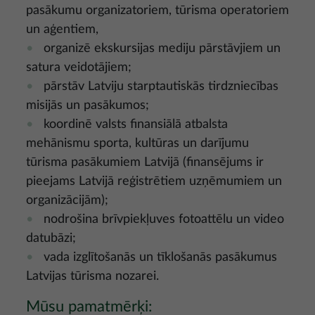
pasākumu organizatoriem, tūrisma operatoriem
un aģentiem,
organizē ekskursijas mediju pārstāvjiem un
satura veidotājiem;
pārstāv Latviju starptautiskās tirdzniecības
misijās un pasākumos;
koordinē valsts finansiālā atbalsta
mehānismu sporta, kultūras un darījumu
tūrisma pasākumiem Latvijā (finansējums ir
pieejams Latvijā reģistrētiem uzņēmumiem un
organizācijām);
nodrošina brīvpiekļuves fotoattēlu un video
datubāzi;
vada izglītošanās un tīklošanās pasākumus
Latvijas tūrisma nozarei.
Mūsu pamatmērķi: