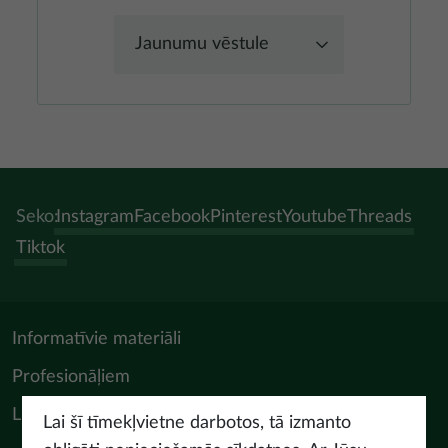
Jaunumu vēstule
Seko:
Instagram
Facebook
Pinterest
Youtube
Threads
Tiktok
Informatīvie materiāli
Profesionāļiem
LIAA Tūrisma departaments
Lai šī tīmekļvietne darbotos, tā izmanto