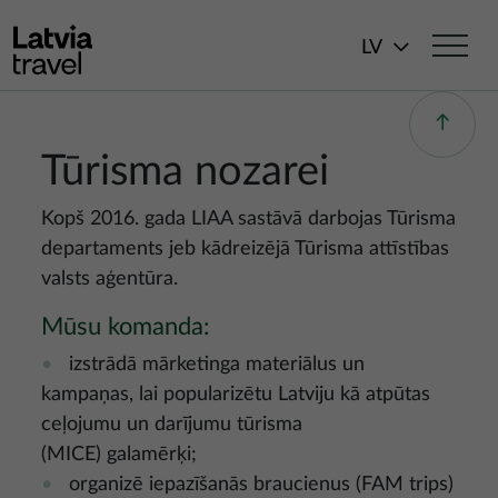
Pārlekt uz galveno saturu
LV
Tūrisma nozarei
Kopš 2016. gada LIAA sastāvā darbojas Tūrisma
departaments jeb kādreizējā Tūrisma attīstības
valsts aģentūra.
Mūsu komanda:
izstrādā mārketinga materiālus un
kampaņas, lai popularizētu Latviju kā atpūtas
ceļojumu un darījumu tūrisma
(MICE) galamērķi;
organizē iepazīšanās braucienus (FAM trips)