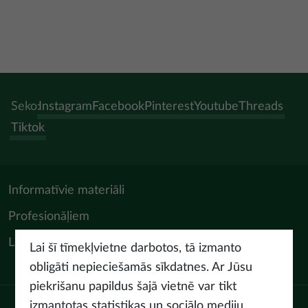
Seko:
Instagram
Facebook
Pinterest
Youtube
Threads
Tiktok
Informatīvie materiāli
Profesionāļiem
LIAA Tūrisma departaments
Lai šī tīmekļvietne darbotos, tā izmanto
obligāti nepieciešamās sīkdatnes. Ar Jūsu
piekrišanu papildus šajā vietnē var tikt
izmantotas statistikas un sociālo mediju