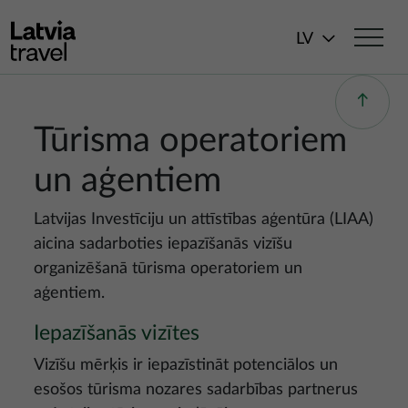
Pārlekt uz galveno saturu
LV
Tūrisma operatoriem
un aģentiem
Latvijas Investīciju un attīstības aģentūra (LIAA)
aicina sadarboties iepazīšanās vizīšu
organizēšanā tūrisma operatoriem un
aģentiem.
Iepazīšanās vizītes
Vizīšu mērķis ir iepazīstināt potenciālos un
esošos tūrisma nozares sadarbības partnerus