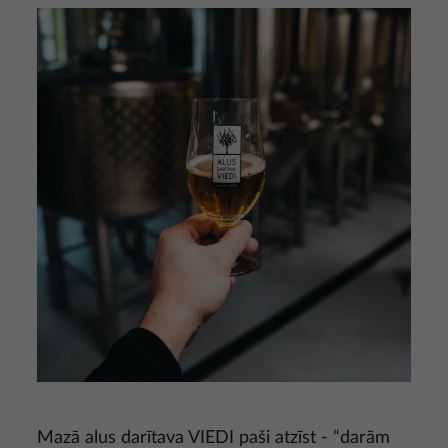
Attēls
Mazā alus darītava VIEDI paši atzīst - “darām