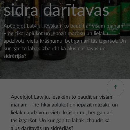
sidra darītavas
Apceļojot Latviju, iesakām to baudīt ar visām maņām
– ne tikai aplūkot un iepazīt mazāku un lielāku
apdzīvotu vietu krāšņumu, bet gan arī tās izgaršot. Un
kur gan to labāk izbaudīt kā alus darītavās un
sidrērijās?
Apceļojot Latviju, iesakām to baudīt ar visām
maņām – ne tikai aplūkot un iepazīt mazāku un
lielāku apdzīvotu vietu krāšņumu, bet gan arī
tās izgaršot. Un kur gan to labāk izbaudīt kā
alus darītavās un sidrērijās?