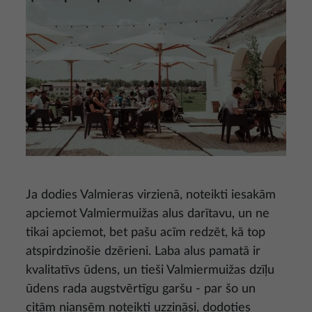
Ja dodies Valmieras virzienā, noteikti iesakām
apciemot Valmiermuižas alus darītavu, un ne
tikai apciemot, bet pašu acīm redzēt, kā top
atspirdzinošie dzērieni. Laba alus pamatā ir
kvalitatīvs ūdens, un tieši Valmiermuižas dzīļu
ūdens rada augstvērtīgu garšu - par šo un
citām niansēm noteikti uzzināsi, dodoties