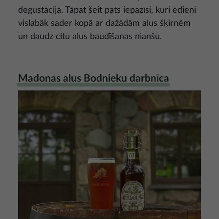
degustācijā. Tāpat šeit pats iepazīsi, kuri ēdieni
vislabāk sader kopā ar dažādām alus šķirnēm
un daudz citu alus baudīšanas nianšu.
Madonas alus Bodnieku darbnīca
Attēls