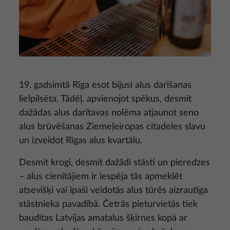
19. gadsimtā Rīga esot bijusi alus darīšanas
lielpilsēta. Tādēļ, apvienojot spēkus, desmit
dažādas alus darītavas nolēma atjaunot seno
alus brūvēšanas Ziemeļeiropas citadeles slavu
un izveidot Rīgas alus kvartālu.
Desmit krogi, desmit dažādi stāsti un pieredzes
– alus cienītājiem ir iespēja tās apmeklēt
atsevišķi vai īpaši veidotās alus tūrēs aizrautīga
stāstnieka pavadībā. Četrās pieturvietās tiek
baudītas Latvijas amatalus šķirnes kopā ar