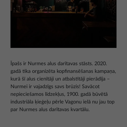
Īpašs ir Nurmes alus darītavas stāsts. 2020.
gadā tika organizēta kopfinansēšanas kampaņa,
kurā šī alus cienītāji un atbalstītāji pierādīja –
Nurmei ir vajadzīgs savs brūzis! Savācot
nepieciešamos līdzekļus, 1900. gadā būvētā
industriāla ķieģeļu pērle Vagonu ielā nu jau top
par Nurmes alus darītavas kvartālu.