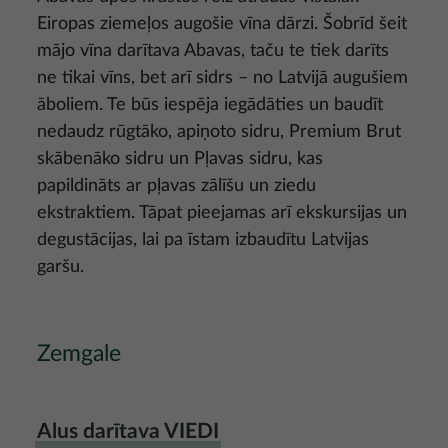
Eiropas ziemeļos augošie vīna dārzi. Šobrīd šeit
mājo vīna darītava Abavas, taču te tiek darīts
ne tikai vīns, bet arī sidrs – no Latvijā augušiem
āboliem. Te būs iespēja iegādāties un baudīt
nedaudz rūgtāko, apiņoto sidru, Premium Brut
skābenāko sidru un Pļavas sidru, kas
papildināts ar pļavas zālīšu un ziedu
ekstraktiem. Tāpat pieejamas arī ekskursijas un
degustācijas, lai pa īstam izbaudītu Latvijas
garšu.
Zemgale
Alus darītava VIEDI