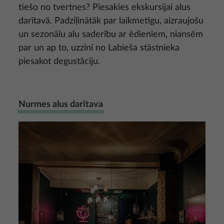
tiešo no tvertnes? Piesakies ekskursijai alus
darītavā. Padziļinātāk par laikmetīgu, aizraujošu
un sezonālu alu saderību ar ēdieniem, niansēm
par un ap to, uzzini no Labieša stāstnieka
piesakot degustāciju.
Nurmes alus darītava
Attēls