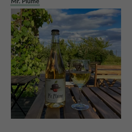
Mr. Plūme
Attēls