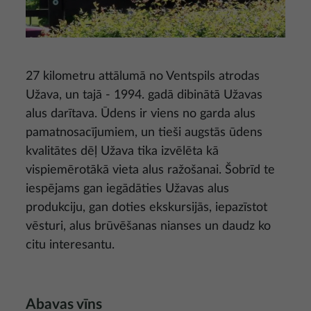
27 kilometru attālumā no Ventspils atrodas
Užava, un tajā - 1994. gadā dibinātā Užavas
alus darītava. Ūdens ir viens no garda alus
pamatnosacījumiem, un tieši augstās ūdens
kvalitātes dēļ Užava tika izvēlēta kā
vispiemērotākā vieta alus ražošanai. Šobrīd te
iespējams gan iegādāties Užavas alus
produkciju, gan doties ekskursijās, iepazīstot
vēsturi, alus brūvēšanas nianses un daudz ko
citu interesantu.
Abavas vīns