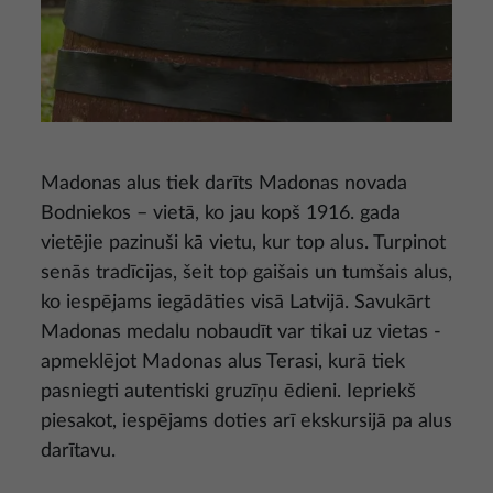
Madonas alus tiek darīts Madonas novada
Bodniekos – vietā, ko jau kopš 1916. gada
vietējie pazinuši kā vietu, kur top alus. Turpinot
senās tradīcijas, šeit top gaišais un tumšais alus,
ko iespējams iegādāties visā Latvijā. Savukārt
Madonas medalu nobaudīt var tikai uz vietas -
apmeklējot Madonas alus Terasi, kurā tiek
pasniegti autentiski gruzīņu ēdieni. Iepriekš
piesakot, iespējams doties arī ekskursijā pa alus
darītavu.