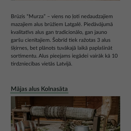
Brūzis “Murza” – viens no ļoti nedaudzajiem
mazajiem alus brūžiem Latgalē. Piedāvājumā
kvalitatīvs alus gan tradicionālo, gan jauno
garšu cienītajiem. Šobrīd tiek ražotas 3 alus
šķirnes, bet plānots tuvākajā laikā paplašināt
sortimentu. Alus pieejams iegādei vairāk kā 10
tirdzniecības vietās Latvijā.
Mājas alus Kolnasāta
Attēls