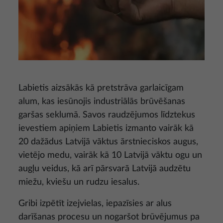
Labietis aizsākās kā pretstrāva garlaicīgam
alum, kas iesūnojis industriālās brūvēšanas
garšas seklumā. Savos raudzējumos līdztekus
ievestiem apiņiem Labietis izmanto vairāk kā
20 dažādus Latvijā vāktus ārstnieciskos augus,
vietējo medu, vairāk kā 10 Latvijā vāktu ogu un
augļu veidus, kā arī pārsvarā Latvijā audzētu
miežu, kviešu un rudzu iesalus.
Gribi izpētīt izejvielas, iepazīsies ar alus
darīšanas procesu un nogaršot brūvējumus pa