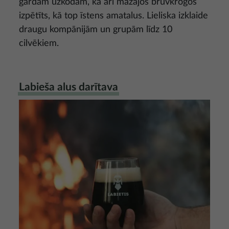
gardām uzkodām, kā arī mazajos brūvkrogos
izpētīts, kā top īstens amatalus. Lieliska izklaide
draugu kompānijām un grupām līdz 10
cilvēkiem.
Labieša alus darītava
Attēls