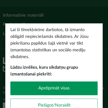
Informatīvie materiāli
Profesionāļiem
Lai šī tīmekļvietne darbotos, tā izmanto
LIAA Tūrisma departaments
obligāti nepieciešamās sīkdatnes. Ar Jūsu
piekrišanu papildus šajā vietnē var tikt
izmantotas statistikas un sociālo mediju
sīkdatnes.
Piekļūstamības paziņojums
Lietošanas noteikumi
Lūdzu izvēlies, kuru sīkdatņu grupu
Privātuma politika
izmantošanai piekrīti:
Sīkdatņu politika
Apstiprināt visas
© Latvijas Investīciju un attīstības aģentūra (LIAA) Pērses iela 2, Rīga,
LV-1442 www.liaa.gov.lv
© 2026 latvia.travel. All rights reserved
Pielāgot/Noraidīt