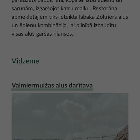
paredzēts baudīt lēni, kopā ar labu ēdienu un
sarunām, izgaršojot katru malku. Restorāna
apmeklētājiem tiks ieteikta labākā Zoltners alus
un ēdienu kombinācija, lai pilnībā izbaudītu
visas alus garšas nianses.
Vidzeme
Valmiermuižas alus darītava
Attēls