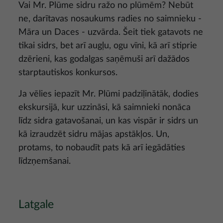
Vai Mr. Plūme sidru ražo no plūmēm? Nebūt
ne, darītavas nosaukums radies no saimnieku -
Māra un Daces - uzvārda. Šeit tiek gatavots ne
tikai sidrs, bet arī augļu, ogu vīni, kā arī stiprie
dzērieni, kas godalgas saņēmuši arī dažādos
starptautiskos konkursos.
Ja vēlies iepazīt Mr. Plūmi padziļinātāk, dodies
ekskursijā, kur uzzināsi, kā saimnieki nonāca
līdz sidra gatavošanai, un kas vispār ir sidrs un
kā izraudzēt sidru mājas apstākļos. Un,
protams, to nobaudīt pats kā arī iegādāties
līdzņemšanai.
Latgale