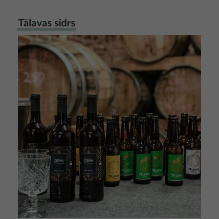
Tālavas sidrs
Attēls