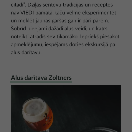
citādi”. Dziļas sentēvu tradīcijas un receptes
nav VIEDI pamatā, taču vēlme eksperimentēt
un meklēt jaunas garšas gan ir pāri pārēm.
Šobrīd pieejami dažādi alus veidi, un katrs
noteikti atradīs sev tīkamāko. Iepriekš piesakot
apmeklējumu, iespējams doties ekskursijā pa
alus darītavu.
Alus darītava Zoltners
Attēls