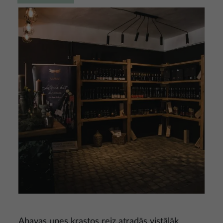
Attēls
Abavas upes krastos reiz atradās vistālāk