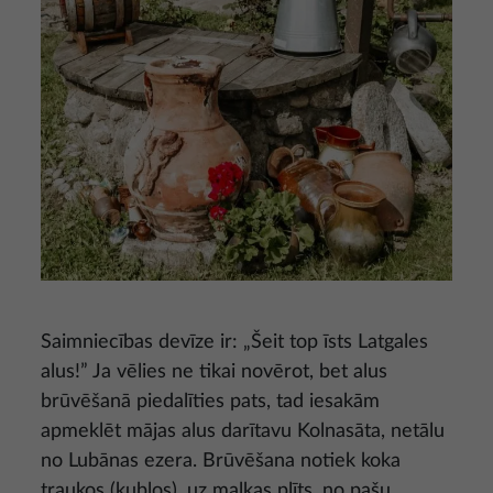
Saimniecības devīze ir: „Šeit top īsts Latgales
alus!” Ja vēlies ne tikai novērot, bet alus
brūvēšanā piedalīties pats, tad iesakām
apmeklēt mājas alus darītavu Kolnasāta, netālu
no Lubānas ezera. Brūvēšana notiek koka
traukos (kublos), uz malkas plīts, no pašu