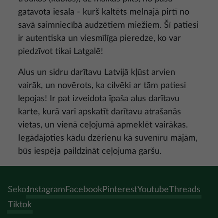
gatavota iesala - kurš kaltēts melnajā pirtī no
savā saimniecībā audzētiem miežiem. Šī patiesi
ir autentiska un viesmīlīga pieredze, ko var
piedzīvot tikai Latgalē!
Alus un sidru darītavu Latvijā kļūst arvien
vairāk, un novērots, ka cilvēki ar tām patiesi
lepojas! Ir pat izveidota īpaša alus darītavu
karte, kurā vari apskatīt darītavu atrašanās
vietas, un vienā ceļojumā apmeklēt vairākas.
Iegādājoties kādu dzērienu kā suvenīru mājām,
būs iespēja paildzināt ceļojuma garšu.
Seko:
Instagram
Facebook
Pinterest
Youtube
Threads
Tiktok