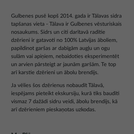
Gulbenes pusē kopš 2014. gada ir Tālavas sidra
tapšanas vieta - Tālava ir Gulbenes vēsturiskais
nosaukums. Sidrs un citi darītavā radītie
dzērieni ir gatavoti no 100% Latvijas āboliem,
papildinot garšas ar dabīgām augļu un ogu
sulām vai apiņiem, nebaidoties eksperimentēt
un arvien pārsteigt ar jaunām garšām. Te top
arī karstie dzērieni un ābolu brendijs.
Ja vēlies šos dzērienus nobaudīt Tālavā,
iespējams pieteikt ekskursiju, kurā tiks baudīti
vismaz 7 dažādi sidru veidi, ābolu brendijs, kā
arī dzērieniem pieskaņotas uzkodas.