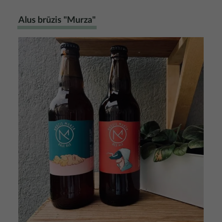
Alus brūzis "Murza"
Attēls