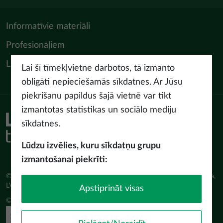
Informatīvie materiāli
Profesionāļiem
LIAA Tūrisma departaments
Lai šī tīmekļvietne darbotos, tā izmanto
obligāti nepieciešamās sīkdatnes. Ar Jūsu
piekrišanu papildus šajā vietnē var tikt
izmantotas statistikas un sociālo mediju
Piekļūstamības paziņojums
sīkdatnes.
Lietošanas noteikumi
Privātuma politika
Lūdzu izvēlies, kuru sīkdatņu grupu
Sīkdatņu politika
izmantošanai piekrīti:
© Latvijas Investīciju un attīstības aģentūra (LIAA) Pērses iela 2, Rīga,
LV-1442 www.liaa.gov.lv
Apstiprināt visas
© 2026 latvia.travel. All rights reserved