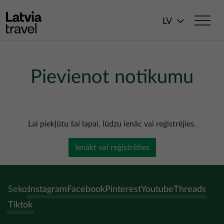
Pārlekt uz galveno saturu
LV
Pievienot notikumu
Lai piekļūtu šai lapai, lūdzu ienāc vai reģistrējies.
Ienākt vai reģistrēties
Seko:
Instagram
Facebook
Pinterest
Youtube
Threads
Tiktok