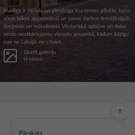
Kuldīga ir neliela un pievilcīga Kurzemes pilsēta, kuru
visos laikos apjūsmojuši un savos darbos iemūžinājuši
dzejnieki un mākslinieki. Vēsturiskā apbūve un daba
veido neatkārtojamu vienotu ansambli, kādam līdzīgu
nav ne Latvijā, ne citviet...
Skatīt galeriju
(4 bildes)
Pārskats