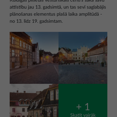
Kuldīgas pilsētas vēsturiskais centrs sāka savu
attīstību jau 13. gadsimtā, un tas sevī saglabājis
plānošanas elementus plašā laika amplitūdā -
no 13. līdz 19. gadsimtam.
Attēls
Attēls
Attēls
+ 1
Skatīt vairāk