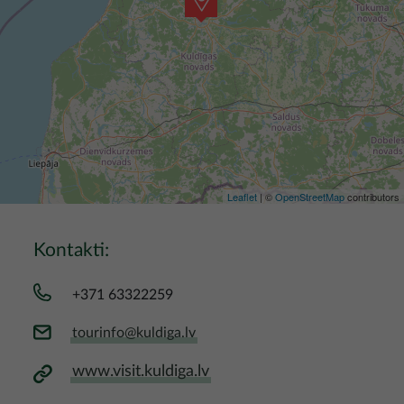
Leaflet
| ©
OpenStreetMap
contributors
Kontakti:
+371 63322259
tourinfo@kuldiga.lv
www.visit.kuldiga.lv