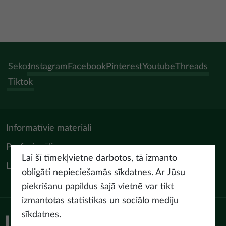
Seko:
Instagram
Facebook
Pinterest
Youtube
Threads
Tiktok
Informatīvie materiāli
Profesionāļiem
Lai šī tīmekļvietne darbotos, tā izmanto
LIAA Tūrisma departaments
obligāti nepieciešamās sīkdatnes. Ar Jūsu
piekrišanu papildus šajā vietnē var tikt
izmantotas statistikas un sociālo mediju
sīkdatnes.
Piekļūstamības paziņojums