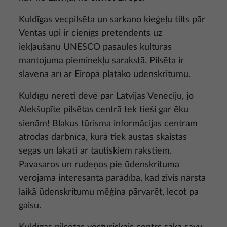
Kuldīgas vecpilsēta un sarkano ķieģeļu tilts pār
Ventas upi ir cienīgs pretendents uz
iekļaušanu UNESCO pasaules kultūras
mantojuma pieminekļu sarakstā. Pilsēta ir
slavena arī ar Eiropā platāko ūdenskritumu.
Kuldīgu nereti dēvē par Latvijas Venēciju, jo
Alekšupīte pilsētas centrā tek tieši gar ēku
sienām! Blakus tūrisma informācijas centram
atrodas darbnīca, kurā tiek austas skaistas
segas un lakati ar tautiskiem rakstiem.
Pavasaros un rudeņos pie ūdenskrituma
vērojama interesanta parādība, kad zivis nārsta
laikā ūdenskritumu mēģina pārvarēt, lecot pa
gaisu.