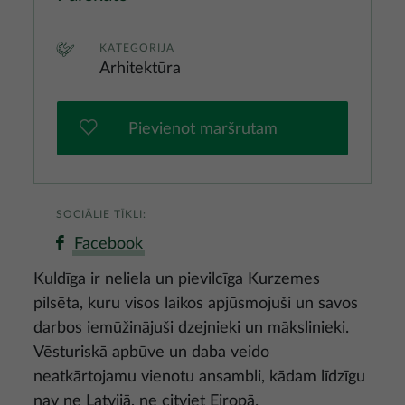
KATEGORIJA
Arhitektūra
Pievienot maršrutam
SOCIĀLIE TĪKLI:
Facebook
Kuldīga ir neliela un pievilcīga Kurzemes
pilsēta, kuru visos laikos apjūsmojuši un savos
darbos iemūžinājuši dzejnieki un mākslinieki.
Vēsturiskā apbūve un daba veido
neatkārtojamu vienotu ansambli, kādam līdzīgu
nav ne Latvijā, ne citviet Eiropā.