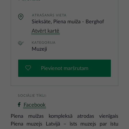
ATRAŠANĀS VIETA
Sieksāte, Piena muiža - Berghof
Atvērt kartē
KATEGORIJA
Muzeji
Pievienot maršrutam
SOCIĀLIE TĪKLI:
Facebook
Piena muižas kompleksā atrodas vienīgais
Piena muzejs Latvijā – īsts muzejs par īstu