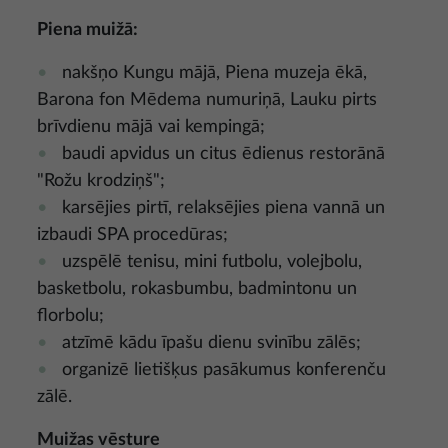
Piena muižā:
nakšņo Kungu mājā, Piena muzeja ēkā,
Barona fon Mēdema numuriņā, Lauku pirts
brīvdienu mājā vai kempingā;
baudi apvidus un citus ēdienus restorānā
"Rožu krodziņš";
karsējies pirtī, relaksējies piena vannā un
izbaudi SPA procedūras;
uzspēlē tenisu, mini futbolu, volejbolu,
basketbolu, rokasbumbu, badmintonu un
florbolu;
atzīmē kādu īpašu dienu svinību zālēs;
organizē lietišķus pasākumus konferenču
zālē.
Muižas vēsture