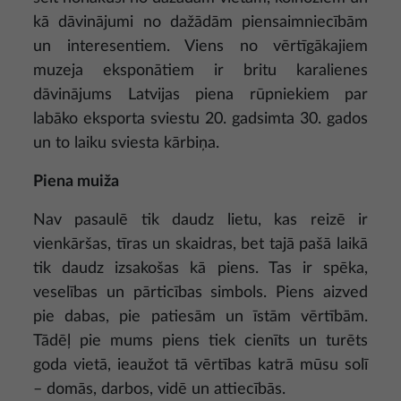
kā dāvinājumi no dažādām piensaimniecībām
un interesentiem. Viens no vērtīgākajiem
muzeja eksponātiem ir britu karalienes
dāvinājums Latvijas piena rūpniekiem par
labāko eksporta sviestu 20. gadsimta 30. gados
un to laiku sviesta kārbiņa.
Piena muiža
Nav pasaulē tik daudz lietu, kas reizē ir
vienkāršas, tīras un skaidras, bet tajā pašā laikā
tik daudz izsakošas kā piens. Tas ir spēka,
veselības un pārticības simbols. Piens aizved
pie dabas, pie patiesām un īstām vērtībām.
Tādēļ pie mums piens tiek cienīts un turēts
goda vietā, ieaužot tā vērtības katrā mūsu solī
– domās, darbos, vidē un attiecībās.