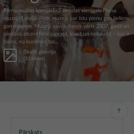
Piena muižas kompleksā atrodas vienīgais Piena
muzejs Latvijā – īsts muzejs par īstu pienu gan lieliem,
gan maziem. Muzejs savas durvis vēris 2007. gadā un
piedāvā atcerēties, saprast, izjust un nobaudīt – kas ir
piens, no kurienes tas...
Skatīt galeriju
(10 bildes)
Pārskats