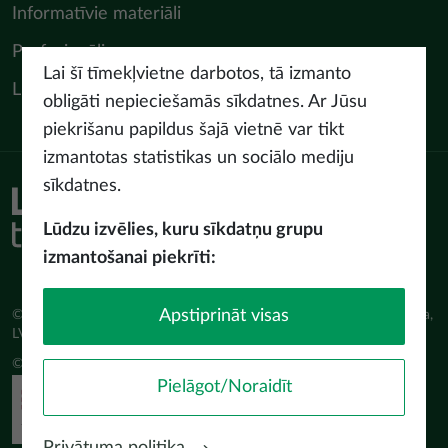
Informatīvie materiāli
Profesionāļiem
Lai šī tīmekļvietne darbotos, tā izmanto
LIAA Tūrisma departaments
obligāti nepieciešamās sīkdatnes. Ar Jūsu
piekrišanu papildus šajā vietnē var tikt
izmantotas statistikas un sociālo mediju
sīkdatnes.
Piekļūstamības paziņojums
Lietošanas noteikumi
Lūdzu izvēlies, kuru sīkdatņu grupu
Privātuma politika
izmantošanai piekrīti:
Sīkdatņu politika
Apstiprināt visas
© Latvijas Investīciju un attīstības aģentūra (LIAA) Pērses iela 2, Rīga,
LV-1442 www.liaa.gov.lv
© 2026 latvia.travel. All rights reserved
Pielāgot/Noraidīt