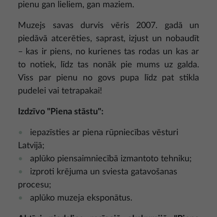
pienu gan lieliem, gan maziem.
Muzejs savas durvis vēris 2007. gadā un
piedāvā atcerēties, saprast, izjust un nobaudīt
– kas ir piens, no kurienes tas rodas un kas ar
to notiek, līdz tas nonāk pie mums uz galda.
Viss par pienu no govs pupa līdz pat stikla
pudelei vai tetrapakai!
Izdzīvo "Piena stāstu":
iepazīsties ar piena rūpniecības vēsturi
Latvijā;
aplūko piensaimniecībā izmantoto tehniku;
izproti krējuma un sviesta gatavošanas
procesu;
aplūko muzeja eksponātus.