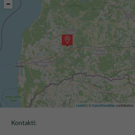
−
Leaflet
| ©
OpenStreetMap
contributors
Kontakti: