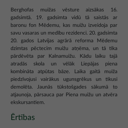
Berghofas muižas vēsture aizsākas 16.
gadsimtā. 19. gadsimta vidū tā saistās ar
baronu fon Mēdemu, kas muižu izveidoja par
savu vasaras un medību rezidenci. 20. gadsimta
20. gados Latvijas agrārā reforma Mēdemu
dzimtas pēctecim muižu atņēma, un tā tika
pārdēvēta par Kalnamuižu. Kādu laiku tajā
atradās skola un vēlāk Liepājas piena
kombināta atpūtas bāze. Laika gaitā muiža
piedzīvojusi vairākus ugunsgrēkus un tikusi
demolēta. Jaunās tūkstošgades sākumā to
atjaunoja, pārsauca par Piena muižu un atvēra
ekskursantiem.
Ērtības