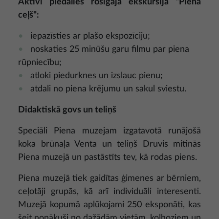
Aktīvi piedalies rosīgajā ekskursijā "Piena
ceļš":
iepazīsties ar plašo ekspozīciju;
noskaties 25 minūšu garu filmu par piena
rūpniecību;
atloki piedurknes un izslauc pienu;
atdali no piena krējumu un sakul sviestu.
Didaktiskā govs un teliņš
Speciāli Piena muzejam izgatavotā runājošā
koka brūnaļa Venta un teliņš Druvis mitinās
Piena muzejā un pastāstīts tev, kā rodas piens.
Piena muzejā tiek gaidītas ģimenes ar bērniem,
ceļotāji grupās, kā arī individuāli interesenti.
Muzejā kopumā aplūkojami 250 eksponāti, kas
šeit nonākuši no dažādām vietām, kolhoziem un