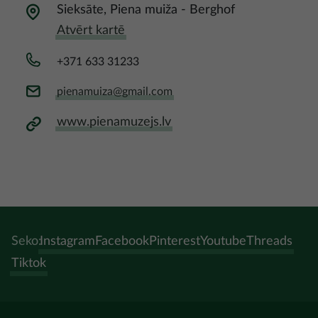
Sieksāte, Piena muiža - Berghof
Atvērt kartē
+371 633 31233
pienamuiza@gmail.com
www.pienamuzejs.lv
Seko:
Instagram
Facebook
Pinterest
Youtube
Threads
Tiktok