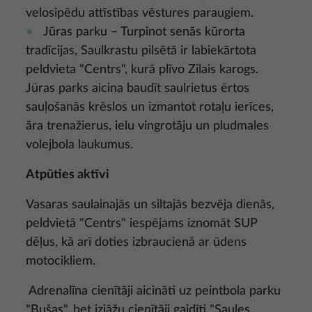
velosipēdu attīstības vēstures paraugiem.
Jūras parku – Turpinot senās kūrorta
tradīcijas, Saulkrastu pilsētā ir labiekārtota
peldvieta "Centrs", kurā plīvo Zilais karogs.
Jūras parks aicina baudīt saulrietus ērtos
sauļošanās krēslos un izmantot rotaļu ierīces,
āra trenažierus, ielu vingrotāju un pludmales
volejbola laukumus.
Atpūties aktīvi
Vasaras saulainajās un siltajās bezvēja dienās,
peldvietā "Centrs" iespējams iznomāt SUP
dēļus, kā arī doties izbraucienā ar ūdens
motocikliem.
Adrenalīna cienītāji aicināti uz peintbola parku
"Bušas", bet izjāžu cienītāji gaidīti "Saules