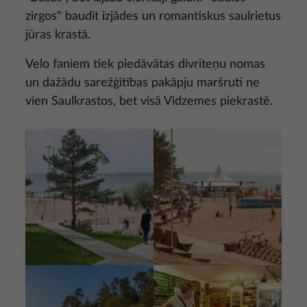
zirgos" baudīt izjādes un romantiskus saulrietus
jūras krastā.
Velo faniem tiek piedāvātas divriteņu nomas
un dažādu sarežģītības pakāpju maršruti ne
vien Saulkrastos, bet visā Vidzemes piekrastē.
Attēls
Attēls
Attēls
Attēls