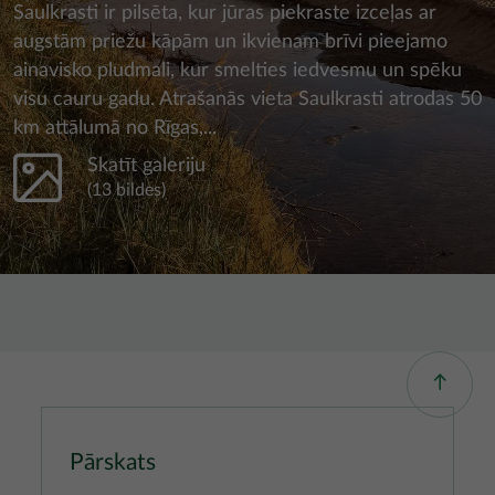
Saulkrasti ir pilsēta, kur jūras piekraste izceļas ar
augstām priežu kāpām un ikvienam brīvi pieejamo
ainavisko pludmali, kur smelties iedvesmu un spēku
visu cauru gadu. Atrašanās vieta Saulkrasti atrodas 50
km attālumā no Rīgas,...
Skatīt galeriju
(13 bildes)
Pārskats