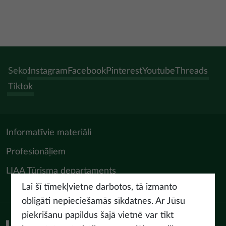
Seko:
Instagram
Facebook
Pinterest
Youtube
Threads
Tiktok
Informatīvie materiāli
Profesionāļiem
LIAA Tūrisma departaments
Lai šī tīmekļvietne darbotos, tā izmanto
obligāti nepieciešamās sīkdatnes. Ar Jūsu
piekrišanu papildus šajā vietnē var tikt
Piekļūstamības paziņojums