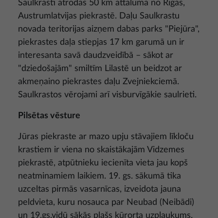
Saulkrasti atrodas 50 km attālumā no Rīgas,
Austrumlatvijas piekrastē. Daļu Saulkrastu
novada teritorijas aizņem dabas parks "Piejūra",
piekrastes daļa stiepjas 17 km garumā un ir
interesanta savā daudzveidībā – sākot ar
"dziedošajām" smiltīm Lilastē un beidzot ar
akmeņaino piekrastes daļu Zvejniekciemā.
Saulkrastos vērojami arī visburvīgākie saulrieti.
Pilsētas vēsture
Jūras piekraste ar mazo upju stāvajiem līkloču
krastiem ir viena no skaistākajām Vidzemes
piekrastē, atpūtnieku iecienīta vieta jau kopš
neatminamiem laikiem. 19. gs. sākumā tika
uzceltas pirmās vasarnīcas, izveidota jauna
peldvieta, kuru nosauca par Neubad (Neibādi)
un 19.gs.vidū sākās plašs kūrorta uzplaukums.