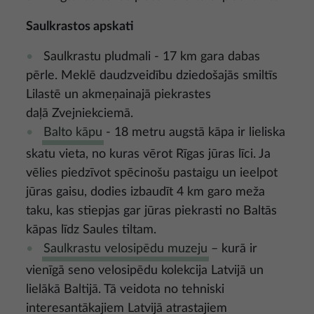
Saulkrastos apskati
Saulkrastu pludmali - 17 km gara dabas
pērle. Meklē daudzveidību dziedošajās smiltīs
Lilastē un akmeņainajā piekrastes
daļā Zvejniekciemā.
Balto kāpu
- 18 metru augstā kāpa ir lieliska
skatu vieta, no kuras vērot Rīgas jūras līci. Ja
vēlies piedzīvot spēcinošu pastaigu un ieelpot
jūras gaisu, dodies izbaudīt 4 km garo meža
taku, kas stiepjas gar jūras piekrasti no Baltās
kāpas līdz Saules tiltam.
Saulkrastu velosipēdu muzeju
– kurā ir
vienīgā seno velosipēdu kolekcija Latvijā un
lielākā Baltijā. Tā veidota no tehniski
interesantākajiem Latvijā atrastajiem