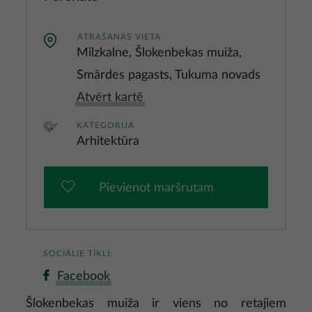
ATRAŠANĀS VIETA
Milzkalne, Šlokenbekas muiža,
Smārdes pagasts, Tukuma novads
Atvērt kartē
KATEGORIJA
Arhitektūra
Pievienot maršrutam
SOCIĀLIE TĪKLI:
Facebook
Šlokenbekas muiža ir viens no retajiem