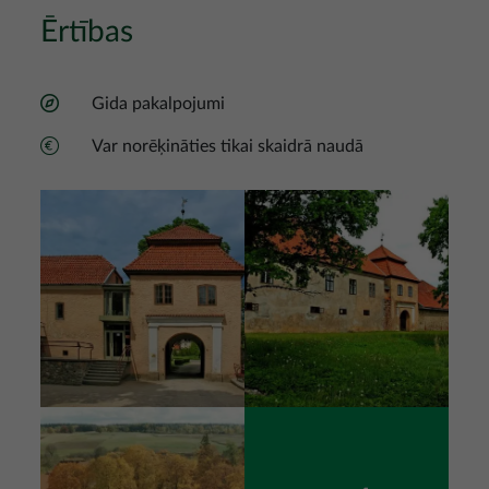
Ērtības
Gida pakalpojumi
Var norēķināties tikai skaidrā naudā
Attēls
Attēls
Attēls