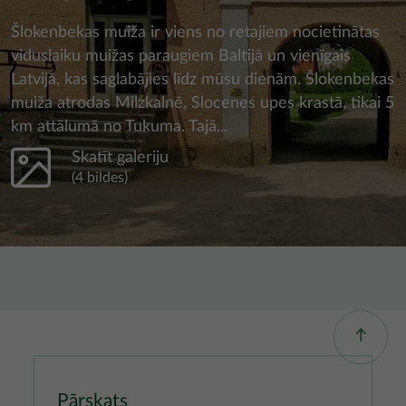
Šlokenbekas muiža ir viens no retajiem nocietinātas
viduslaiku muižas paraugiem Baltijā un vienīgais
Latvijā, kas saglabājies līdz mūsu dienām. Šlokenbekas
muiža atrodas Milzkalnē, Slocenes upes krastā, tikai 5
km attālumā no Tukuma. Tajā...
Skatīt galeriju
(4 bildes)
Pārskats