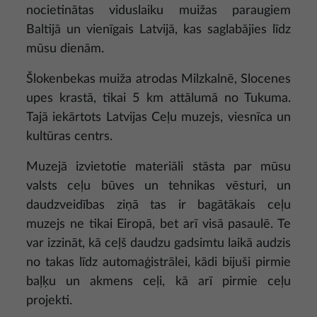
nocietinātas viduslaiku muižas paraugiem
Baltijā un vienīgais Latvijā, kas saglabājies līdz
mūsu dienām.
Šlokenbekas muiža atrodas Milzkalnē, Slocenes
upes krastā, tikai 5 km attālumā no Tukuma.
Tajā iekārtots Latvijas Ceļu muzejs, viesnīca un
kultūras centrs.
Muzejā izvietotie materiāli stāsta par mūsu
valsts ceļu būves un tehnikas vēsturi, un
daudzveidības ziņā tas ir bagātākais ceļu
muzejs ne tikai Eiropā, bet arī visā pasaulē. Te
var izzināt, kā ceļš daudzu gadsimtu laikā audzis
no takas līdz automaģistrālei, kādi bijuši pirmie
baļķu un akmens ceļi, kā arī pirmie ceļu
projekti.