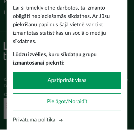
Profesionāļiem
Lai šī tīmekļvietne darbotos, tā izmanto
LIAA Tūrisma departaments
obligāti nepieciešamās sīkdatnes. Ar Jūsu
piekrišanu papildus šajā vietnē var tikt
izmantotas statistikas un sociālo mediju
sīkdatnes.
Piekļūstamības paziņojums
Lietošanas noteikumi
Lūdzu izvēlies, kuru sīkdatņu grupu
Privātuma politika
izmantošanai piekrīti:
Sīkdatņu politika
Apstiprināt visas
© Latvijas Investīciju un attīstības aģentūra (LIAA) Pērses iela 2, Rīga,
LV-1442 www.liaa.gov.lv
© 2026 latvia.travel. All rights reserved
Pielāgot/Noraidīt
Privātuma politika