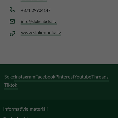
+371 29904147
info@slokenbeka.lv
www.slokenbeka.lv
Seko:
Instagram
Facebook
Pinterest
Youtube
Threads
Tiktok
Informatīvie materiāli