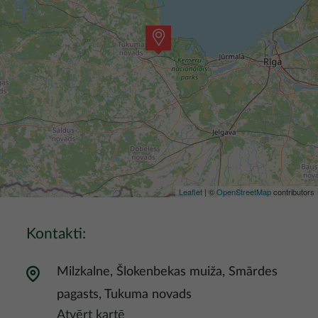
Leaflet
| ©
OpenStreetMap
contributors
Kontakti:
Milzkalne, Šlokenbekas muiža, Smārdes
pagasts, Tukuma novads
Atvērt kartē