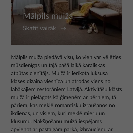
Mālpils muiža
Skatīt vairāk
Mālpils muiža piedāvā visu, ko vien var vēlēties
mūsdienīgas un tajā pašā laikā karaliskas
atpūtas cienītājs. Muižā ir ierīkota luksusa
klases dizaina viesnīca un atrodas viens no
labākajiem restorāniem Latvijā. Aktivitāšu klāsts
muižā ir pielāgots kā ģimenēm ar bērniem, tā
pāriem, kas meklē romantisku izraušanos no
ikdienas, un visiem, kuri meklē mieru un
klusumu. Nakšņošanu muižā iespējams
apvienot ar pastaigām parkā, izbraucienu ar