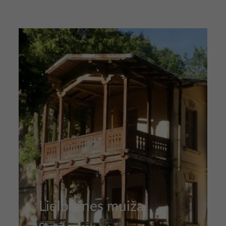
Attēls
Lielbornes muiža