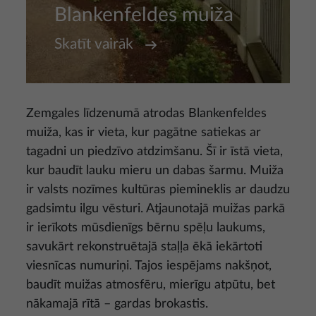
Blankenfeldes muiža
Skatīt vairāk
Zemgales līdzenumā atrodas Blankenfeldes
muiža, kas ir vieta, kur pagātne satiekas ar
tagadni un piedzīvo atdzimšanu. Šī ir īstā vieta,
kur baudīt lauku mieru un dabas šarmu. Muiža
ir valsts nozīmes kultūras piemineklis ar daudzu
gadsimtu ilgu vēsturi. Atjaunotajā muižas parkā
ir ierīkots mūsdienīgs bērnu spēļu laukums,
savukārt rekonstruētajā staļļa ēkā iekārtoti
viesnīcas numuriņi. Tajos iespējams nakšņot,
baudīt muižas atmosfēru, mierīgu atpūtu, bet
nākamajā rītā – gardas brokastis.