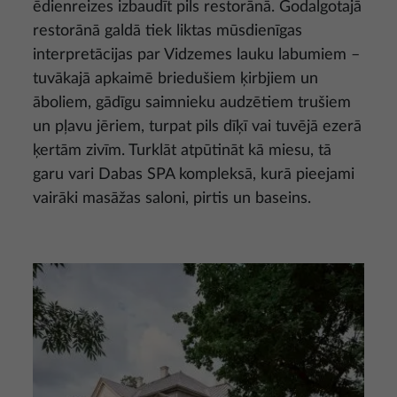
ēdienreizes izbaudīt pils restorānā. Godalgotajā
restorānā galdā tiek liktas mūsdienīgas
interpretācijas par Vidzemes lauku labumiem –
tuvākajā apkaimē briedušiem ķirbjiem un
āboliem, gādīgu saimnieku audzētiem trušiem
un pļavu jēriem, turpat pils dīķī vai tuvējā ezerā
ķertām zivīm. Turklāt atpūtināt kā miesu, tā
garu vari Dabas SPA kompleksā, kurā pieejami
vairāki masāžas saloni, pirtis un baseins.
Attēls