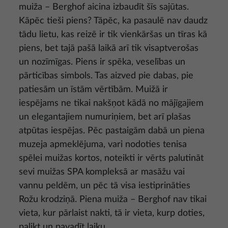
muiža – Berghof aicina izbaudīt šīs sajūtas.
Kāpēc tieši piens? Tāpēc, ka pasaulē nav daudz
tādu lietu, kas reizē ir tik vienkāršas un tīras kā
piens, bet tajā pašā laikā arī tik visaptverošas
un nozīmīgas. Piens ir spēka, veselības un
pārticības simbols. Tas aizved pie dabas, pie
patiesām un īstām vērtībām. Muižā ir
iespējams ne tikai nakšņot kādā no mājīgajiem
un elegantajiem numuriņiem, bet arī plašas
atpūtas iespējas. Pēc pastaigām dabā un piena
muzeja apmeklējuma, vari nodoties tenisa
spēlei muižas kortos, noteikti ir vērts palutināt
sevi muižas SPA kompleksā ar masāžu vai
vannu peldēm, un pēc tā visa iestiprināties
Rožu krodziņā. Piena muiža – Berghof nav tikai
vieta, kur pārlaist nakti, tā ir vieta, kurp doties,
palikt un pavadīt laiku.