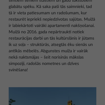
simtiem seniem stāstiem un gadu tūkstošiem
glabātu spēku. Kā saka paši tās saimnieki, tad
tā ir vieta patiesumam un radošumam, kur
restaurēt iepriekš nepiedzīvotas sajūtas. Muižā
ir labiekārtoti vairāki apartamenti nakšņošanai.
Muižā no 2016. gada nepārtraukti notiek
restaurācijas darbi un tās kultūrslānis ir jūtams
ik uz soļa – struktūrās, atsegtās ēku sienās un
antīkās mēbelēs. Abgunstes muiža ir vairāk
nekā naktsmājas – šeit norisinās mākslas
simpoziji, radošās nometnes un dzīves
svinēšana!
Attēls