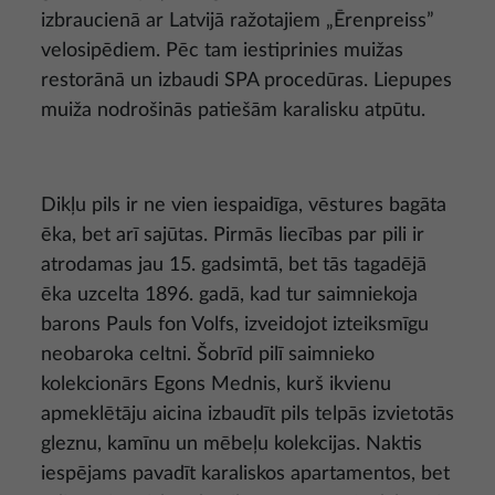
izbraucienā ar Latvijā ražotajiem „Ērenpreiss”
velosipēdiem. Pēc tam iestiprinies muižas
restorānā un izbaudi SPA procedūras. Liepupes
muiža nodrošinās patiešām karalisku atpūtu.
Dikļu pils ir ne vien iespaidīga, vēstures bagāta
ēka, bet arī sajūtas. Pirmās liecības par pili ir
atrodamas jau 15. gadsimtā, bet tās tagadējā
ēka uzcelta 1896. gadā, kad tur saimniekoja
barons Pauls fon Volfs, izveidojot izteiksmīgu
neobaroka celtni. Šobrīd pilī saimnieko
kolekcionārs Egons Mednis, kurš ikvienu
apmeklētāju aicina izbaudīt pils telpās izvietotās
gleznu, kamīnu un mēbeļu kolekcijas. Naktis
iespējams pavadīt karaliskos apartamentos, bet