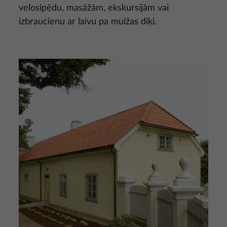
velosipēdu, masāžām, ekskursijām vai
izbraucienu ar laivu pa muižas dīķi.
Attēls