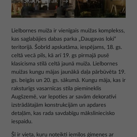
Skatīt vairāk
Lielbornes muiža ir vienīgais muižas komplekss,
kas saglabājies dabas parka „Daugavas loki“
teritorijā. Šobrīd apskatāma, iespējams, 18. gs.
celtā vecā pils, kā arī 19. gs pirmajā pusē
klasicisma stilā celtā jaunā muiža. Lielbornes
muižas kungu mājas jaunākā daļa pārbūvēta 19.
gs. beigās un 20. gs. sākumā. Kungu māja, kas ir
raksturīgs vasarnīcas stila piemineklis
Augšzemē, var lepoties ar savām dekoratīvi
izstrādātajām konstrukcijām un apdares
detaļām, kas rada savdabīgu māksliniecisko
iespaidu.
Šī ir vieta, kuru noteikti iemīļos ģimenes ar