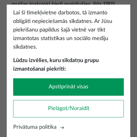
muižas īpašnieki bieži mainījušies, līdz 1905.
gadā to nopircis Rīgas biržas direktors Eižens
Lai šī tīmekļvietne darbotos, tā izmanto
Švarcs. Rūmenes muižas kungu māja celta
obligāti nepieciešamās sīkdatnes. Ar Jūsu
1876. gadā neogotikas stilā. Rūmenes
piekrišanu papildus šajā vietnē var tikt
muiža atrodas pakalnā un tās gala fasādi ar
izmantotas statistikas un sociālo mediju
zemāk esošo parku savieno kāpnes, kas ir
sīkdatnes.
viena no efektīgākajām šāda
Lūdzu izvēlies, kuru sīkdatņu grupu
veida neorenesanses būvēm Latvijā.
izmantošanai piekrīti:
Apstiprināt visas
Attēls
Pielāgot/Noraidīt
Privātuma politika