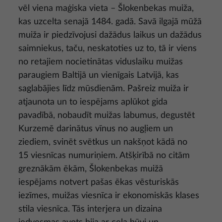
vēl viena maģiska vieta – Šlokenbekas muiža,
kas uzcelta senajā 1484. gadā. Savā ilgajā mūžā
muiža ir piedzīvojusi dažādus laikus un dažādus
saimniekus, taču, neskatoties uz to, tā ir viens
no retajiem nocietinātas viduslaiku muižas
paraugiem Baltijā un vienīgais Latvijā, kas
saglabājies līdz mūsdienām. Pašreiz muiža ir
atjaunota un to iespējams aplūkot gida
pavadībā, nobaudīt muižas labumus, degustēt
Kurzemē darinātus vīnus no augļiem un
ziediem, svinēt svētkus un nakšņot kādā no
15 viesnīcas numuriņiem. Atšķirībā no citām
greznākām ēkām, Šlokenbekas muižā
iespējams notvert pašas ēkas vēsturiskās
iezīmes, muižas viesnīca ir ekonomiskās klases
stila viesnīca. Tās interjera un dizaina