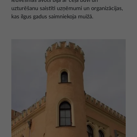
iedvesmas avots bija ar ceļa būvi un
uzturēšanu saistīti uzņēmumi un organizācijas,
kas ilgus gadus saimniekoja muižā.
Attēls