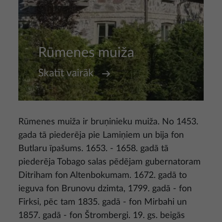
Rūmenes muiža
Skatīt vairāk
Rūmenes muiža ir bruņinieku muiža. No 1453.
gada tā piederēja pie Lamiņiem un bija fon
Butlaru īpašums. 1653. - 1658. gadā tā
piederēja Tobago salas pēdējam gubernatoram
Ditriham fon Altenbokumam. 1672. gadā to
ieguva fon Brunovu dzimta, 1799. gadā - fon
Firksi, pēc tam 1835. gadā - fon Mirbahi un
1857. gadā - fon Štrombergi. 19. gs. beigās