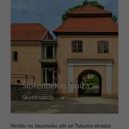
Šlokenbekas muiža
Skatīt vairāk
Netālu no Jaunmoku pils un Tukuma atrodas