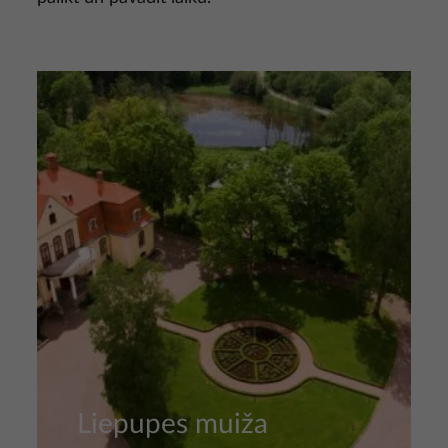
Attēls
Liepupes muiža