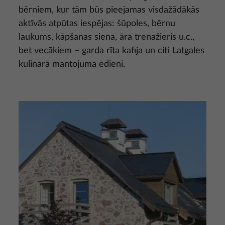
bērniem, kur tām būs pieejamas visdažādākās
aktīvās atpūtas iespējas: šūpoles, bērnu
laukums, kāpšanas siena, āra trenažieris u.c.,
bet vecākiem – garda rīta kafija un citi Latgales
kulinārā mantojuma ēdieni.
Attēls