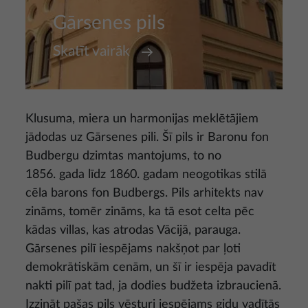
Gārsenes pils
Skatīt vairāk
Klusuma, miera un harmonijas meklētājiem
jādodas uz Gārsenes pili. Šī pils ir Baronu fon
Budbergu dzimtas mantojums, to no
1856. gada līdz 1860. gadam neogotikas stilā
cēla barons fon Budbergs. Pils arhitekts nav
zināms, tomēr zināms, ka tā esot celta pēc
kādas villas, kas atrodas Vācijā, parauga.
Gārsenes pilī iespējams nakšņot par ļoti
demokrātiskām cenām, un šī ir iespēja pavadīt
nakti pilī pat tad, ja dodies budžeta izbraucienā.
Izzināt pašas pils vēsturi iespējams gidu vadītās