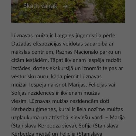
Skatīt vairāk
Lūznavas muiža ir Latgales jūgendstila pērle.
Dažādas ekspozīcijas veidotas sadarbībā ar
mākslas centriem, Rāznas Nacionālo parku un
citām iestādēm. Tāpat ikvienam iespēja redzēt
izstādes, doties ekskursijā un iznomāt telpas ar
vēsturisku auru, kāda piemīt Lūznavas
muižai. Iespēja nakšņot Marijas, Felicijas vai
Sofijas rezidencēs ir ikvienam muižas
viesim. Lūznavas muižas rezidencēm doti
Kerbedzu ģimenes, kurai ir liela nozīme muižas
uzplaukumā un attīstībā, sieviešu vārdi – Marija
(Staņislava Kerbedza sieva), Sofija (Staņislava
Kerbedza meita) un Felicija (Staņislava