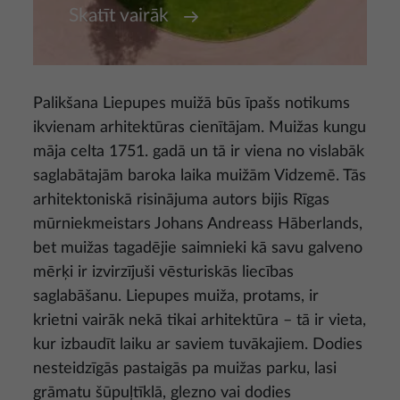
Skatīt vairāk
Palikšana Liepupes muižā būs īpašs notikums
ikvienam arhitektūras cienītājam. Muižas kungu
māja celta 1751. gadā un tā ir viena no vislabāk
saglabātajām baroka laika muižām Vidzemē. Tās
arhitektoniskā risinājuma autors bijis Rīgas
mūrniekmeistars Johans Andreass Hāberlands,
bet muižas tagadējie saimnieki kā savu galveno
mērķi ir izvirzījuši vēsturiskās liecības
saglabāšanu. Liepupes muiža, protams, ir
krietni vairāk nekā tikai arhitektūra – tā ir vieta,
kur izbaudīt laiku ar saviem tuvākajiem. Dodies
nesteidzīgās pastaigās pa muižas parku, lasi
grāmatu šūpuļtīklā, glezno vai dodies