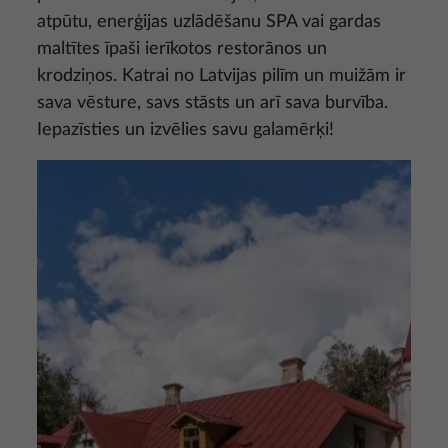
atpūtu, enerģijas uzlādēšanu SPA vai gardas
maltītes īpaši ierīkotos restorānos un
krodziņos. Katrai no Latvijas pilīm un muižām ir
sava vēsture, savs stāsts un arī sava burvība.
Iepazīsties un izvēlies savu galamērķi!
Attēls