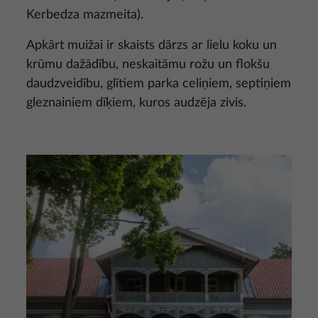
Kerbedza mazmeita).
Apkārt muižai ir skaists dārzs ar lielu koku un
krūmu dažādību, neskaitāmu rožu un flokšu
daudzveidību, glītiem parka celiņiem, septiņiem
gleznainiem dīķiem, kuros audzēja zivis.
Attēls