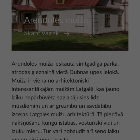
Arendoles muiža
Skatīt vairāk
Arendoles muiža ieskauta simtgadīgā parkā,
atrodas gleznainā vietā Dubnas upes ielokā.
Muiža ir viena no arhitektoniski
interesantākajām muižām Latgalē, kas jauno
laiku nepārbūvēta saglabājusies līdz
mūsdienām un ar greznību un savdabību
izceļas Latgales muižu arhitektūrā. Tā piedāvā
nakšņošanu kungu istabās, vēsturiski vidi un
lauku mieru. Tur vari nobaudīt arī seno laiku