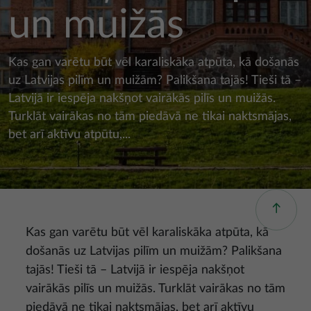
un muižās
Kas gan varētu būt vēl karaliskāka atpūta, kā došanās
uz Latvijas pilīm un muižām? Palikšana tajās! Tieši tā –
Latvijā ir iespēja nakšņot vairākās pilīs un muižās.
Turklāt vairākas no tām piedāvā ne tikai naktsmājas,
bet arī aktīvu atpūtu,...
Kas gan varētu būt vēl karaliskāka atpūta, kā
došanās uz Latvijas pilīm un muižām? Palikšana
tajās! Tieši tā – Latvijā ir iespēja nakšņot
vairākās pilīs un muižās. Turklāt vairākas no tām
piedāvā ne tikai naktsmājas, bet arī aktīvu