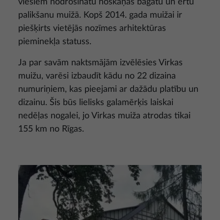
viesiem nodrošinātu noskaņas bagātu un ērtu
palikšanu muižā. Kopš 2014. gada muižai ir
piešķirts vietējās nozīmes arhitektūras
pieminekļa statuss.
Ja par savām naktsmājām izvēlēsies Virkas
muižu, varēsi izbaudīt kādu no 22 dizaina
numuriņiem, kas pieejami ar dažādu platību un
dizainu. Šis būs lielisks galamērķis laiskai
nedēļas nogalei, jo Virkas muiža atrodas tikai
155 km no Rīgas.
Attēls