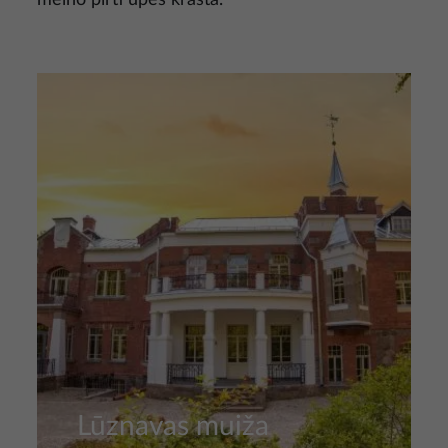
melno pirti upes krastā.
Attēls
Lūznavas muiža