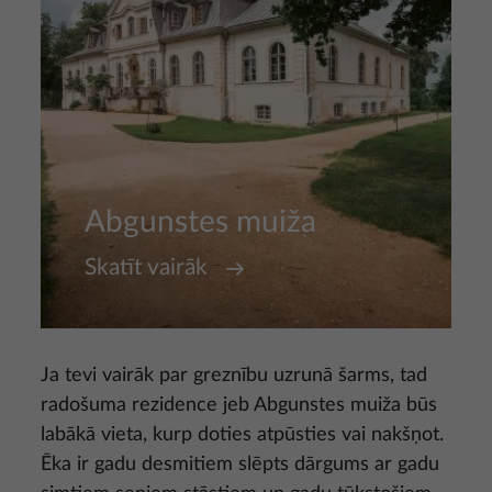
Abgunstes muiža
Skatīt vairāk
Ja tevi vairāk par greznību uzrunā šarms, tad
radošuma rezidence jeb Abgunstes muiža būs
labākā vieta, kurp doties atpūsties vai nakšņot.
Ēka ir gadu desmitiem slēpts dārgums ar gadu