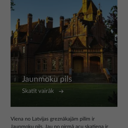
Jaunmoku pils
Skatīt vairāk
Viena no Latvijas greznākajām pilīm ir
Jaunmoku pils. Jau no pirmā acu skatiena ir