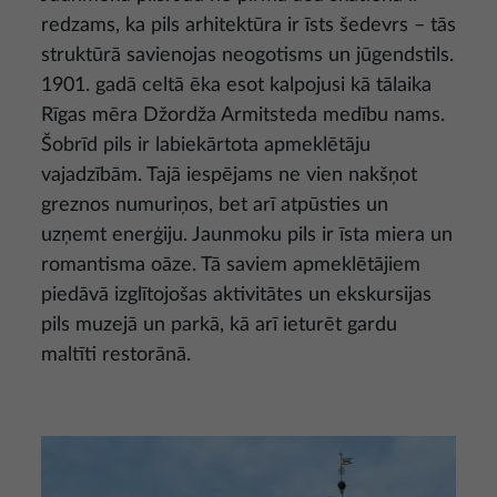
redzams, ka pils arhitektūra ir īsts šedevrs – tās
struktūrā savienojas neogotisms un jūgendstils.
1901. gadā celtā ēka esot kalpojusi kā tālaika
Rīgas mēra Džordža Armitsteda medību nams.
Šobrīd pils ir labiekārtota apmeklētāju
vajadzībām. Tajā iespējams ne vien nakšņot
greznos numuriņos, bet arī atpūsties un
uzņemt enerģiju. Jaunmoku pils ir īsta miera un
romantisma oāze. Tā saviem apmeklētājiem
piedāvā izglītojošas aktivitātes un ekskursijas
pils muzejā un parkā, kā arī ieturēt gardu
maltīti restorānā.
Attēls