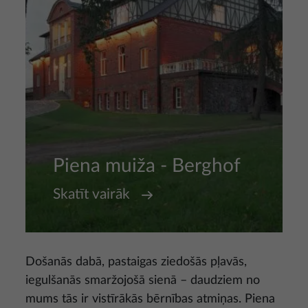
Piena muiža - Berghof
Skatīt vairāk
Došanās dabā, pastaigas ziedošās pļavās,
iegulšanās smaržojošā sienā – daudziem no
mums tās ir vistīrākās bērnības atmiņas. Piena