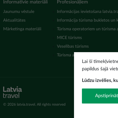
Informatīvie materiāli
Profesionāļiem
Jaunumu vēstule
Informācijas ievietošana latvia.tr
Aktualitātes
Informācija tūrisma bukletos un 
Mārketinga materiāli
Tūrisma operatoriem un tūrisma
MICE tūrisms
Veselības tūrisms
Tūrisma asociācijas
Lai šī tīmekļviet
papildus šajā viet
Lūdzu izvēlies, k
Apstiprināt
© 2026 latvia.travel. All rights reserved