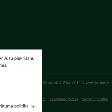
Ar Jūsu piekrišanu
nes.
un attīstības aģentūra (LIAA) Pērses iela 2, Rīga, LV-1442 www.liaa.gov.lv
iņojums
Lietošanas noteikumi
Privātuma politika
Sīkdatņu politika
vātuma politika