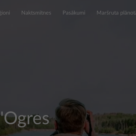
ģioni
Naktsmītnes
Pasākumi
Maršruta plānot
"Ogres