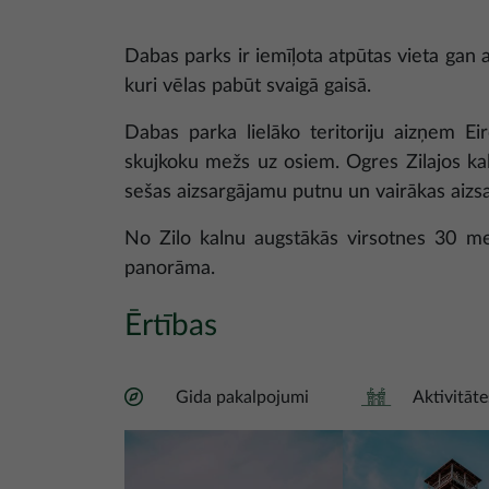
Dabas parks ir iemīļota atpūtas vieta gan a
kuri vēlas pabūt svaigā gaisā.
Dabas parka lielāko teritoriju aizņem Ei
skujkoku mežs uz osiem. Ogres Zilajos ka
sešas aizsargājamu putnu un vairākas aizs
No Zilo kalnu augstākās virsotnes 30 me
panorāma.
Ērtības
Gida pakalpojumi
Aktivitāt
Attēls
Attēls