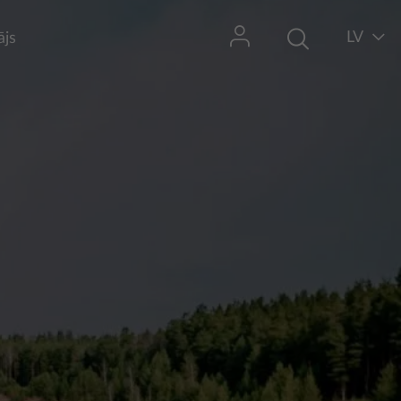
LV
ājs