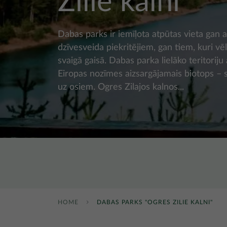
Zilie kalni"
Dabas parks ir iemīļota atpūtas vieta gan a
dzīvesveida piekritējiem, gan tiem, kuri vē
svaigā gaisā. Dabas parka lielāko teritorij
Eiropas nozīmes aizsargājamais biotops –
uz osiem. Ogres Zilajos kalnos...
HOME
DABAS PARKS "OGRES ZILIE KALNI"