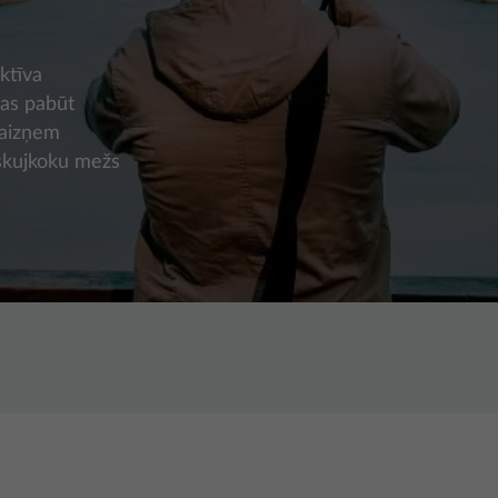
ktīva
las pabūt
u aizņem
 skujkoku mežs