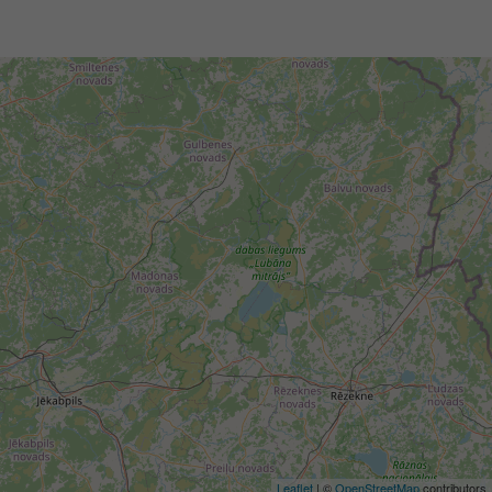
Leaflet
| ©
OpenStreetMap
contributors