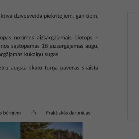
ktīva dzīvesveida piekritējiem, gan tiem,
ropas nozīmes aizsargājamais biotops –
lnos sastopamas 18 aizsargājamas augu,
argājamas kukaiņu sugas.
tru augstā skatu torņa paveras skaista
es bērniem
Praktiskās darbnīcas
Attēls