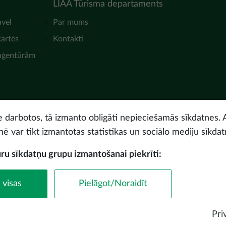
LIAA Tūrisma departaments
avel
Par mums
kartēs
Kontakti
 aģentūrām
ne darbotos, tā izmanto obligāti nepieciešamās sīkdatnes. 
nē var tikt izmantotas statistikas un sociālo mediju sīkdat
uru sīkdatņu grupu izmantošanai piekrīti:
© Latvijas Investīciju 
 visas
Pielāgot/Noraidīt
Piekļūstamības paz
Pri