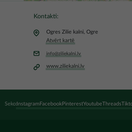
Kontakti:
Ogres Zilie kalni, Ogre
Atvērt kartē
info@ziliekalni.lv
www.ziliekalni.lv
Seko:
Instagram
Facebook
Pinterest
Youtube
Threads
Tikt