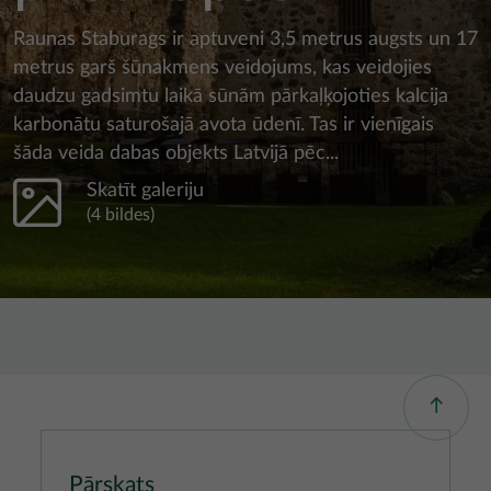
Raunas Staburags ir aptuveni 3,5 metrus augsts un 17
metrus garš šūnakmens veidojums, kas veidojies
daudzu gadsimtu laikā sūnām pārkaļķojoties kalcija
karbonātu saturošajā avota ūdenī. Tas ir vienīgais
šāda veida dabas objekts Latvijā pēc...
Skatīt galeriju
(4 bildes)
Pārskats