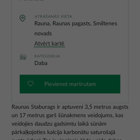
ATRAŠANĀS VIETA
Rauna, Raunas pagasts, Smiltenes
novads
Atvērt kartē
KATEGORIJA
Daba
Pievienot maršrutam
Raunas Staburags ir aptuveni 3,5 metrus augsts
un 17 metrus garš šūnakmens veidojums, kas
veidojies daudzu gadsimtu laikā sūnām
pārkaļķojoties kalcija karbonātu saturošajā