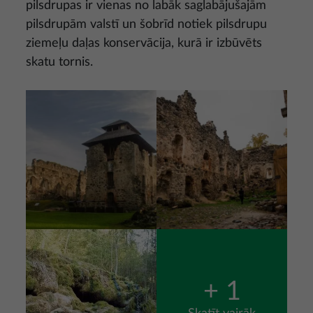
pilsdrupas ir vienas no labāk saglabājušajām
pilsdrupām valstī un šobrīd notiek pilsdrupu
ziemeļu daļas konservācija, kurā ir izbūvēts
skatu tornis.
Attēls
Attēls
Attēls
+ 1