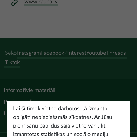
www.rauna.lv
Seko:
Instagram
Facebook
Pinterest
Youtube
Threads
Tiktok
Informatīvie materiāli
Profesionāļiem
Lai šī tīmekļvietne darbotos, tā izmanto
LIAA Tūrisma departaments
obligāti nepieciešamās sīkdatnes. Ar Jūsu
piekrišanu papildus šajā vietnē var tikt
izmantotas statistikas un sociālo mediju