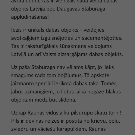
avota ūdenī. Tas ir vienīgais šāda veida dabas
objekts Latvijā pēc Daugavas Staburaga
applūdināšanas!
Iezis ir unikāls dabas objekts - veidojies
avotkaļķiem izgulsnējoties un sacementējoties.
Tas ir raksturīgākais šūnakmens veidojums
Latvijā un arī Valsts aizsargājams dabas objekts.
Uz paša Staburaga nav vēlams kāpt, jo lieks
smagums rada tam bojājumus. Tā apskatei
jāizmanto speciāli ierīkotā dabas taka. Tomēr,
jabūt uzmanīgiem, jo lietus laikā nogāze blakus
objektam mēdz būt slidena.
Uzkāp Raunas viduslaiku pilsdrupu skatu tornī!
Pils ir deviņas reizes ir postīta no krievu, poļu,
zviedru un vāciešu karapulkiem. Raunas