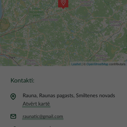
Leaflet
| ©
OpenStreetMap
contributors
Kontakti:
Rauna, Raunas pagasts, Smiltenes novads
Atvērt kartē
raunatic@gmail.com