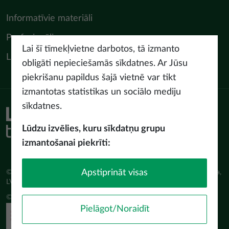
Informatīvie materiāli
Profesionāļiem
Lai šī tīmekļvietne darbotos, tā izmanto
LIAA Tūrisma departaments
obligāti nepieciešamās sīkdatnes. Ar Jūsu
piekrišanu papildus šajā vietnē var tikt
izmantotas statistikas un sociālo mediju
sīkdatnes.
Piekļūstamības paziņojums
Lietošanas noteikumi
Lūdzu izvēlies, kuru sīkdatņu grupu
Privātuma politika
izmantošanai piekrīti:
Sīkdatņu politika
Apstiprināt visas
© Latvijas Investīciju un attīstības aģentūra (LIAA) Pērses iela 2, Rīga,
LV-1442 www.liaa.gov.lv
© 2026 latvia.travel. All rights reserved
Pielāgot/Noraidīt