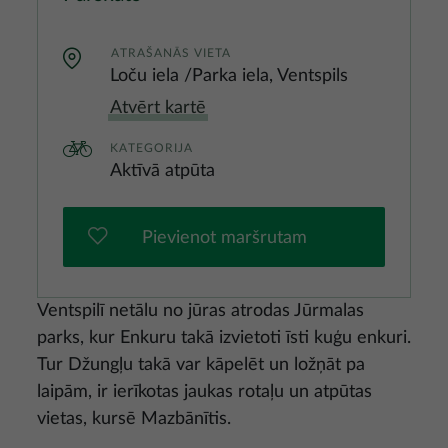
ATRAŠANĀS VIETA
Loču iela /Parka iela, Ventspils
Atvērt kartē
KATEGORIJA
Aktīvā atpūta
Pievienot maršrutam
Ventspilī netālu no jūras atrodas Jūrmalas
parks, kur Enkuru takā izvietoti īsti kuģu enkuri.
Tur Džungļu takā var kāpelēt un ložņāt pa
laipām, ir ierīkotas jaukas rotaļu un atpūtas
vietas, kursē Mazbānītis.