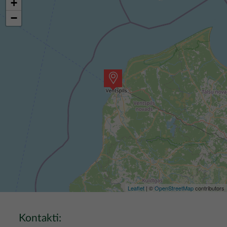
+
−
Leaflet
| ©
OpenStreetMap
contributors
Kontakti: