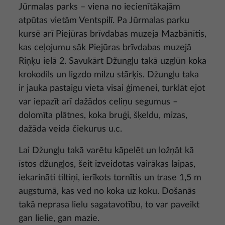
Jūrmalas parks – viena no iecienītākajām
atpūtas vietām Ventspilī. Pa Jūrmalas parku
kursē arī Piejūras brīvdabas muzeja Mazbānītis,
kas ceļojumu sāk Piejūras brīvdabas muzejā
Riņķu ielā 2. Savukārt Džungļu takā uzglūn koka
krokodils un ligzdo milzu stārķis. Džungļu taka
ir jauka pastaigu vieta visai ģimenei, turklāt ejot
var iepazīt arī dažādos celiņu segumus –
dolomīta plātnes, koka bruģi, šķeldu, mizas,
dažāda veida čiekurus u.c.
Lai Džungļu takā varētu kāpelēt un ložņāt kā
īstos džungļos, šeit izveidotas vairākas laipas,
iekarināti tiltiņi, ierīkots tornītis un trase 1,5 m
augstumā, kas ved no koka uz koku. Došanās
takā neprasa lielu sagatavotību, to var paveikt
gan lielie, gan mazie.