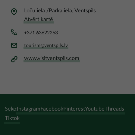
Loču iela /Parka iela, Ventspils
Atvērt kartē
+371 63622263
tourism@ventspils.lv
www.visitventspils.com
Seko:
Instagram
Facebook
Pinterest
Youtube
Threads
Tiktok