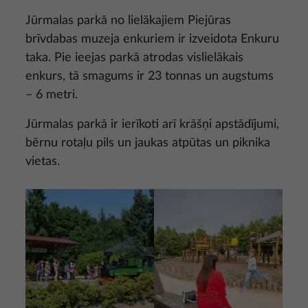
Jūrmalas parkā no lielākajiem Piejūras
brīvdabas muzeja enkuriem ir izveidota Enkuru
taka. Pie ieejas parkā atrodas vislielākais
enkurs, tā smagums ir 23 tonnas un augstums
– 6 metri.
Jūrmalas parkā ir ierīkoti arī krāšņi apstādījumi,
bērnu rotaļu pils un jaukas atpūtas un piknika
vietas.
Attēls
Attēls