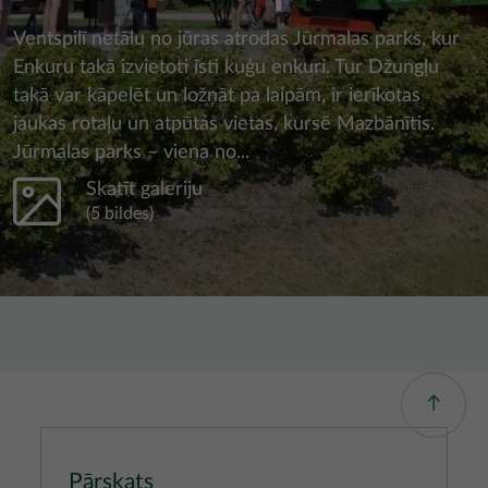
Ventspilī netālu no jūras atrodas Jūrmalas parks, kur
Enkuru takā izvietoti īsti kuģu enkuri. Tur Džungļu
takā var kāpelēt un ložņāt pa laipām, ir ierīkotas
jaukas rotaļu un atpūtas vietas, kursē Mazbānītis.
Jūrmalas parks – viena no...
Skatīt galeriju
(5 bildes)
Pārskats