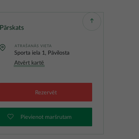
Pārskats
ATRAŠANĀS VIETA
Sporta iela 1, Pāvilosta
Atvērt kartē
Rezervēt
Pievienot maršrutam