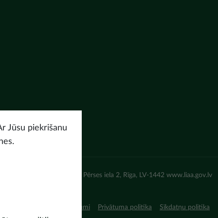
Ar Jūsu piekrišanu
nes.
un attīstības aģentūra (LIAA) Pērses iela 2, Rīga, LV-1442 www.liaa.gov.lv
iņojums
Lietošanas noteikumi
Privātuma politika
Sīkdatņu politika