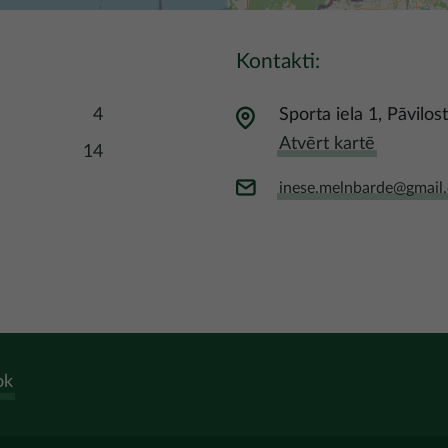
Kontakti:
4
Sporta iela 1, Pāvilos
Atvērt kartē
14
inese.melnbarde@gmail
ok