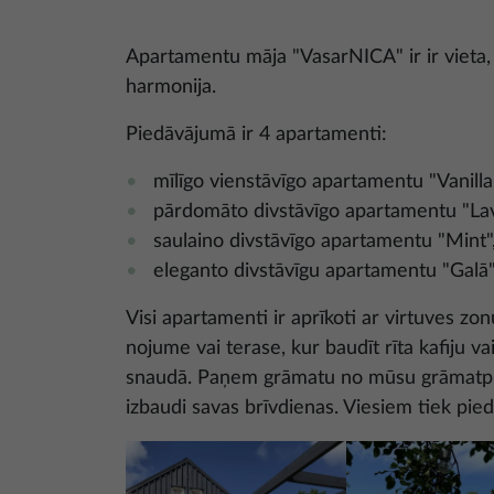
Apartamentu māja "VasarNICA" ir ir vieta, 
harmonija.
Piedāvājumā ir 4 apartamenti:
mīlīgo vienstāvīgo apartamentu "Vanill
pārdomāto divstāvīgo apartamentu "Lav
saulaino divstāvīgo apartamentu "Mint"
eleganto divstāvīgu apartamentu "Galā"
Visi apartamenti ir aprīkoti ar virtuves z
nojume vai terase, kur baudīt rīta kafiju vai
snaudā. Paņem grāmatu no mūsu grāmatplau
izbaudi savas brīvdienas. Viesiem tiek piedā
Attēls
Attēls