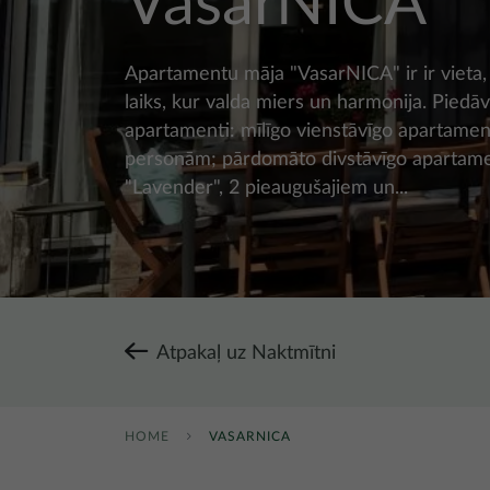
VasarNICA
Apartamentu māja "VasarNICA" ir ir vieta,
laiks, kur valda miers un harmonija. Piedā
apartamenti: mīlīgo vienstāvīgo apartament
personām; pārdomāto divstāvīgo apartam
"Lavender", 2 pieaugušajiem un...
Atpakaļ uz Naktmītni
HOME
VASARNICA