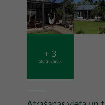
+ 3
Skatīt vairāk
Atrašanās vieta un t