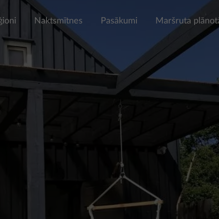
ģioni
Naktsmītnes
Pasākumi
Maršruta plānot