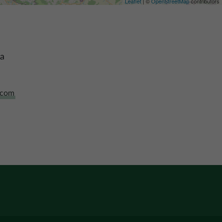
Leaflet
| ©
OpenStreetMap
contributors
ta
.com