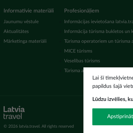
Informatīvie materiāli
Profesionāļiem
Jaunumu vēstule
Informācijas ievietošana latvia.tr
Aktualitātes
Informācija tūrisma bukletos un 
Mārketinga materiāli
Tūrisma operatoriem un tūrisma
MICE tūrisms
Veselības tūrisms
Tūrisma asociācijas
Lai šī tīmekļviet
papildus šajā viet
Lūdzu izvēlies, k
Apstiprināt
© 2026 latvia.travel. All rights reserved