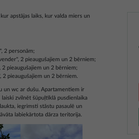
kur apstājas laiks, kur valda miers un
a", 2 personām;
ender", 2 pieaugušajiem un 2 bērniem;
, 2 pieaugušajiem un 2 bērniem;
, 2 pieaugušajiem un 2 bērniem.
onu un wc ar dušu. Apartamentiem ir
 laiski zvilnēt šūpuļtīklā pusdienlaika
kta, iegrimsti stāstu pasaulē un
vāta labiekārtota dārza teritorija.
Attēls