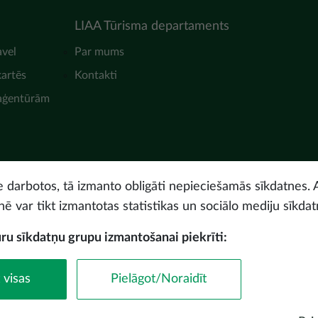
LIAA Tūrisma departaments
avel
Par mums
kartēs
Kontakti
 aģentūrām
ne darbotos, tā izmanto obligāti nepieciešamās sīkdatnes. 
nē var tikt izmantotas statistikas un sociālo mediju sīkdat
uru sīkdatņu grupu izmantošanai piekrīti:
© Latvijas Investīciju 
 visas
Pielāgot/Noraidīt
Piekļūstamības paz