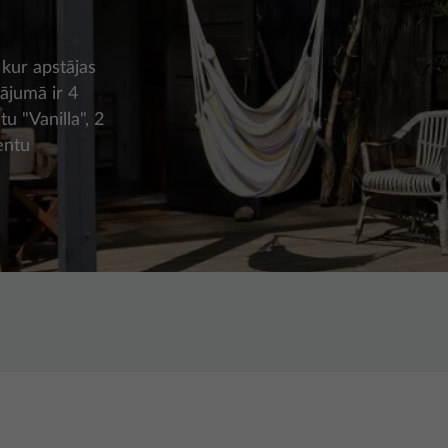
 kur apstājas
vājumā ir 4
u "Vanilla", 2
entu