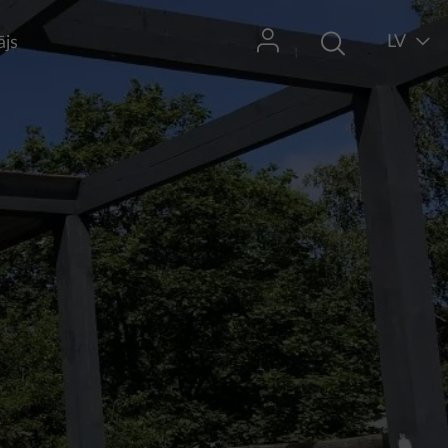
LV
ājs