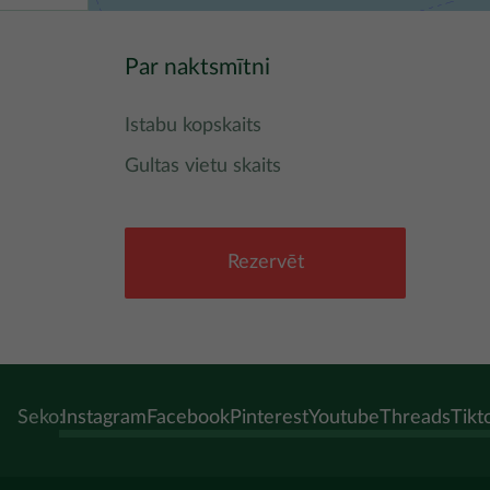
Par naktsmītni
Istabu kopskaits
Gultas vietu skaits
Rezervēt
Seko:
Instagram
Facebook
Pinterest
Youtube
Threads
Tikt