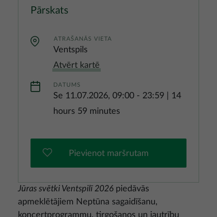
Pārskats
ATRAŠANĀS VIETA
Ventspils
Atvērt kartē
DATUMS
Se 11.07.2026, 09:00
-
23:59
|
14
hours 59 minutes
Pievienot maršrutam
Jūras svētki Ventspilī 2026
piedāvās
apmeklētājiem Neptūna sagaidīšanu,
koncertprogrammu, tirgošanos un jautrību