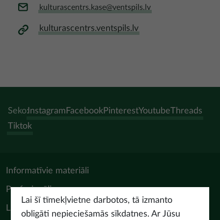
kulturascentrs.kase@ventspils.lv
kulturascentrs.ventspils.lv
Seko:
Instagram
Facebook
Pinterest
Youtube
Threads
Tiktok
Informatīvie materiāli
Profesionāļiem
Lai šī tīmekļvietne darbotos, tā izmanto
LIAA Tūrisma departaments
obligāti nepieciešamās sīkdatnes. Ar Jūsu