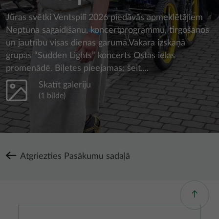
Jūras svētki Ventspilī 2026 piedāvās apmeklētājiem
Neptūna sagaidīšanu, koncertprogrammu, tirgošanos
un jautrību visas dienas garumā.Vakara izskaņā
grupas “Sudden Lights” koncerts Ostas ielas
promenādē. Biļetes pieejamas: šeit....
Skatīt galeriju
(1 bilde)
Atgriezties Pasākumu sadaļā