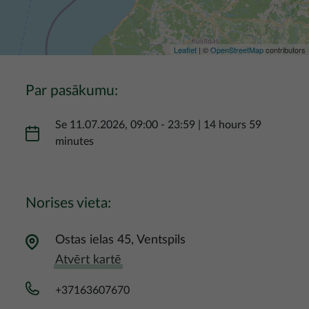
Leaflet
| ©
OpenStreetMap
contributors
Par pasākumu:
Se 11.07.2026, 09:00
-
23:59
|
14 hours 59
minutes
Norises vieta:
Ostas ielas 45, Ventspils
Atvērt kartē
+37163607670