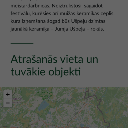
meistardarbnīcas. Neiztrūkstoši, sagaidot
festivālu, kurēsies arī muižas keramikas ceplis,
kura izņemšana šogad būs Ušpeļu dzimtas
jaunākā keramiķa – Jumja Ušpeļa – rokās.
Atrašanās vieta un
tuvākie objekti
+
−