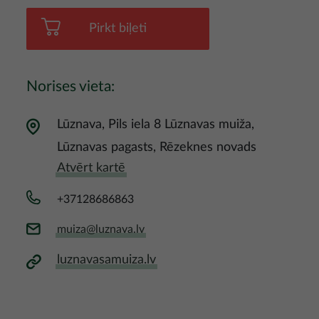
Pirkt biļeti
Norises vieta:
Lūznava, Pils iela 8 Lūznavas muiža,
Lūznavas pagasts, Rēzeknes novads
Atvērt kartē
+37128686863
muiza@luznava.lv
luznavasamuiza.lv