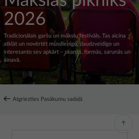
Mākslas pikniks
2026
Tradicionālais garšu un mākslu festivāls. Tas aicina
atklāt un novērtēt mūsdienīgo, daudzveidīgo un
interesanto sev apkārt – skaņās, formās, sarunās un
ainavā.
Atgriezties Pasākumu sadaļā