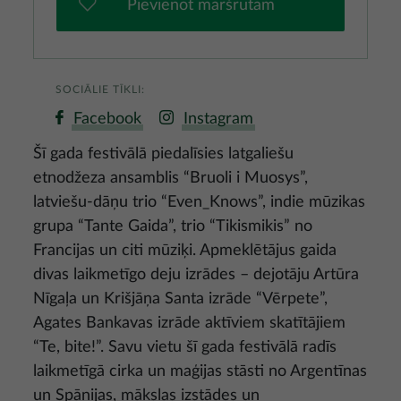
Pievienot maršrutam
SOCIĀLIE TĪKLI:
Facebook
Instagram
Šī gada festivālā piedalīsies latgaliešu
etnodžeza ansamblis “Bruoli i Muosys”,
latviešu-dāņu trio “Even_Knows”, indie mūzikas
grupa “Tante Gaida”, trio “Tikismikis” no
Francijas un citi mūziķi. Apmeklētājus gaida
divas laikmetīgo deju izrādes – dejotāju Artūra
Nīgaļa un Krišjāņa Santa izrāde “Vērpete”,
Agates Bankavas izrāde aktīviem skatītājiem
“Te, bite!”. Savu vietu šī gada festivālā radīs
laikmetīgā cirka un maģijas stāsti no Argentīnas
un Spānijas, mākslas izstādes un