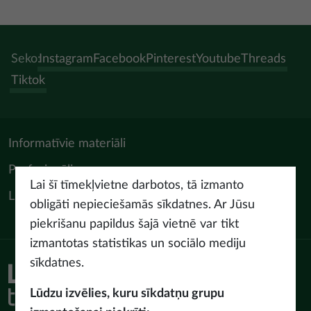
Seko:
Instagram
Facebook
Pinterest
Youtube
Threads
Tiktok
Informatīvie materiāli
Profesionāļiem
Lai šī tīmekļvietne darbotos, tā izmanto
LIAA Tūrisma departaments
obligāti nepieciešamās sīkdatnes. Ar Jūsu
piekrišanu papildus šajā vietnē var tikt
izmantotas statistikas un sociālo mediju
sīkdatnes.
Piekļūstamības paziņojums
Lietošanas noteikumi
Lūdzu izvēlies, kuru sīkdatņu grupu
Privātuma politika