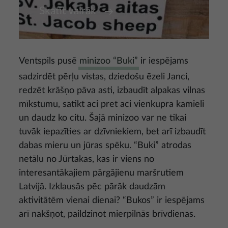
Skatīt vairāk
Ventspils pusē
minizoo “Buki”
ir iespējams
sadzirdēt pērļu vistas, dziedošu ēzeli Janci,
redzēt krāšņo pāva asti, izbaudīt alpakas vilnas
mīkstumu, satikt aci pret aci vienkupra kamieli
un daudz ko citu. Šajā minizoo var ne tikai
tuvāk iepazīties ar dzīvniekiem, bet arī izbaudīt
dabas mieru un jūras spēku. “Buki” atrodas
netālu no Jūrtakas, kas ir viens no
interesantākajiem pārgājienu maršrutiem
Latvijā. Izklausās pēc pārāk daudzām
aktivitātēm vienai dienai? “Bukos” ir iespējams
arī nakšņot, paildzinot mierpilnās brīvdienas.