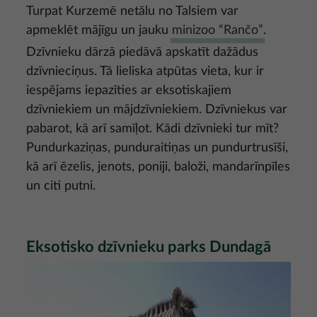
Turpat Kurzemē netālu no Talsiem var
apmeklēt mājīgu un jauku
minizoo “Rančo”
.
Dzīvnieku dārzā piedāvā apskatīt dažādus
dzīvnieciņus. Tā lieliska atpūtas vieta, kur ir
iespējams iepazīties ar eksotiskajiem
dzīvniekiem un mājdzīvniekiem. Dzīvniekus var
pabarot, kā arī samīļot. Kādi dzīvnieki tur mīt?
Pundurkaziņas, punduraitiņas un pundurtrusīši,
kā arī ēzelis, jenots, poniji, baloži, mandarīnpīles
un citi putni.
Eksotisko dzīvnieku parks Dundagā
Attēls