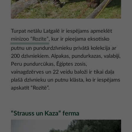
Skatīt vairāk
Turpat netālu Latgalē ir iespējams apmeklēt
minizoo “Rozīte”
, kur ir pieejama eksotisko
putnu un pundurdzīvnieku privātā kolekcija ar
200 dzīvniekiem. Alpakas, pundurkazas, valabiji,
Peru pundurcūkas, Ēģiptes zosis,
vainagdzērves un 22 veidu baloži ir tikai daļa
plašā dzīvnieku un putnu klāsta, ko ir iespējams
apskatīt “Rozītē”.
“Strauss un Kaza” ferma
Attēls