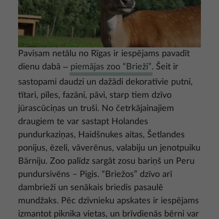
Pavisam netālu no Rīgas ir iespējams pavadīt
dienu dabā ‒
piemājas zoo “Brieži”
. Šeit ir
sastopami daudzi un dažādi dekoratīvie putni,
tītari, pīles, fazāni, pāvi, starp tiem dzīvo
jūrascūciņas un truši. No četrkājainajiem
draugiem te var sastapt Holandes
pundurkaziņas, Haidšnukes aitas, Šetlandes
ponijus, ēzeli, vāverēnus, valabiju un jenotpuiku
Bārniju. Zoo palīdz sargāt zosu bariņš un Peru
pundursivēns – Pigis. “Briežos” dzīvo arī
dambrieži un senākais briedis pasaulē
mundžaks. Pēc dzīvnieku apskates ir iespējams
izmantot piknika vietas, un brīvdienās bērni var