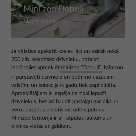
Mini zoo Dobuļi
Skatīt vairāk
Ja vēlaties apskatīt koalas lāci un vairāk nekā
200 citu eksotisko dzīvnieku, noteikti
ieplānojiet apmeklēt
minizoo “Dobuļi”
. Minizoo
ir pārstāvēti dzīvnieki un putni no dažādām
valstīm, un kolekcija ik gadu tiek papildināta.
Apmeklētājiem ir iespēja ne tikai iepazīt
dzīvniekus, bet arī baudīt pastaigu gar dīķi un
vērot dažādus eksotiskus ūdensputnus.
Minizoo teritorijā ir arī atpūtas laukums un
piknika vietas ar galdiem.