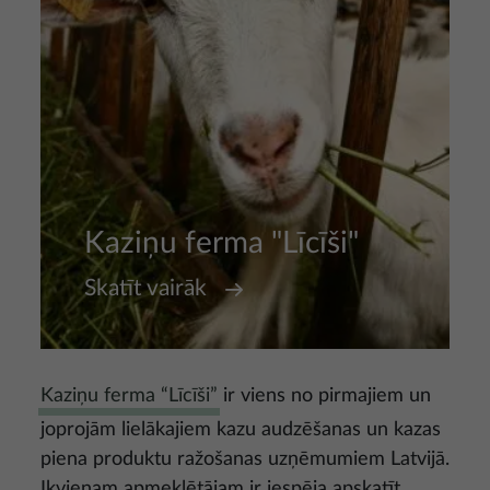
Kaziņu ferma "Līcīši"
Skatīt vairāk
Kaziņu ferma “Līcīši”
ir viens no pirmajiem un
joprojām lielākajiem kazu audzēšanas un kazas
piena produktu ražošanas uzņēmumiem Latvijā.
Ikvienam apmeklētājam ir iespēja apskatīt