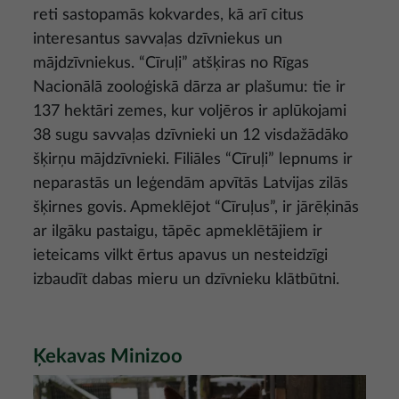
reti sastopamās kokvardes, kā arī citus
interesantus savvaļas dzīvniekus un
mājdzīvniekus. “Cīruļi” atšķiras no Rīgas
Nacionālā zooloģiskā dārza ar plašumu: tie ir
137 hektāri zemes, kur voljēros ir aplūkojami
38 sugu savvaļas dzīvnieki un 12 visdažādāko
šķirņu mājdzīvnieki. Filiāles “Cīruļi” lepnums ir
neparastās un leģendām apvītās Latvijas zilās
šķirnes govis. Apmeklējot “Cīruļus”, ir jārēķinās
ar ilgāku pastaigu, tāpēc apmeklētājiem ir
ieteicams vilkt ērtus apavus un nesteidzīgi
izbaudīt dabas mieru un dzīvnieku klātbūtni.
Ķekavas Minizoo
Attēls