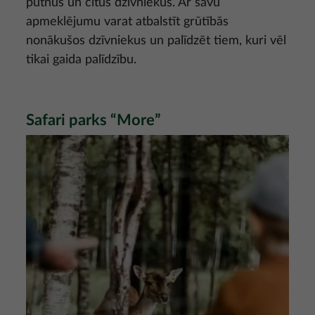
putnus un citus dzīvniekus. Ar savu
apmeklējumu varat atbalstīt grūtībās
nonākušos dzīvniekus un palīdzēt tiem, kuri vēl
tikai gaida palīdzību.
Safari parks “More”
Attēls