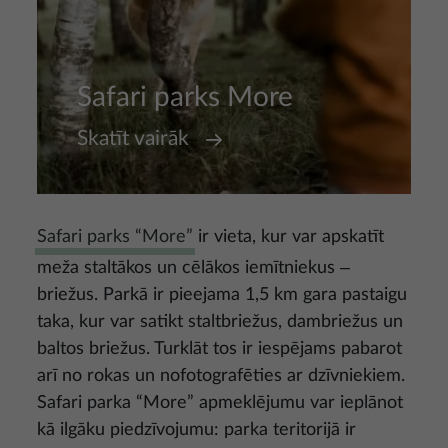
Safari parks More
Skatīt vairāk
Safari parks “More”
ir vieta, kur var apskatīt
meža staltākos un cēlākos iemītniekus ‒
briežus. Parkā ir pieejama 1,5 km gara pastaigu
taka, kur var satikt staltbriežus, dambriežus un
baltos briežus. Turklāt tos ir iespējams pabarot
arī no rokas un nofotografēties ar dzīvniekiem.
Safari parka “More” apmeklējumu var ieplānot
kā ilgāku piedzīvojumu: parka teritorijā ir