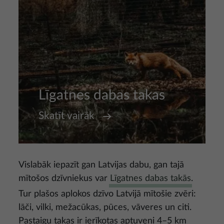
Līgatnes dabas takas
Skatīt vairāk
Vislabāk iepazīt gan Latvijas dabu, gan tajā
mītošos dzīvniekus var
Līgatnes dabas takās
.
Tur plašos aplokos dzīvo Latvijā mītošie zvēri:
lāči, vilki, mežacūkas, pūces, vāveres un citi.
Pastaigu takas ir ierīkotas aptuveni 4–5 km