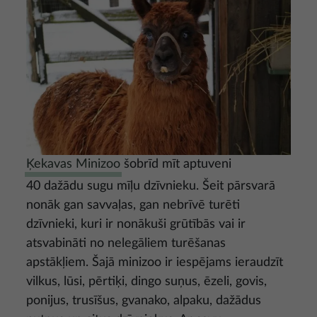
Ķekavas Minizoo
šobrīd mīt aptuveni
40 dažādu sugu mīļu dzīvnieku. Šeit pārsvarā
nonāk gan savvaļas, gan nebrīvē turēti
dzīvnieki, kuri ir nonākuši grūtībās vai ir
atsvabināti no nelegāliem turēšanas
apstākļiem. Šajā minizoo ir iespējams ieraudzīt
vilkus, lūsi, pērtiķi, dingo suņus, ēzeli, govis,
ponijus, trusīšus, gvanako, alpaku, dažādus