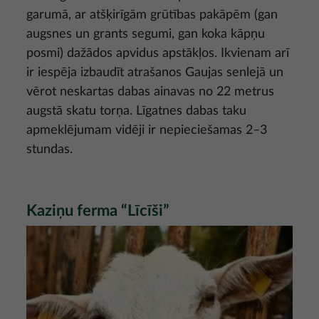
garumā, ar atšķirīgām grūtības pakāpēm (gan
augsnes un grants segumi, gan koka kāpņu
posmi) dažādos apvidus apstākļos. Ikvienam arī
ir iespēja izbaudīt atrašanos Gaujas senlejā un
vērot neskartas dabas ainavas no 22 metrus
augstā skatu torņa. Līgatnes dabas taku
apmeklējumam vidēji ir nepieciešamas 2–3
stundas.
Kaziņu ferma “Līcīši”
Attēls