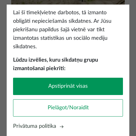
Lai šī tīmekļvietne darbotos, tā izmanto
obligāti nepieciešamās sīkdatnes. Ar Jūsu
Zirgu izjādes
piekrišanu papildus šajā vietnē var tikt
izmantotas statistikas un sociālo mediju
Skatīt vairāk
sīkdatnes.
Lūdzu izvēlies, kuru sīkdatņu grupu
izmantošanai piekrīti:
Apstiprināt visas
Pielāgot/Noraidīt
Privātuma politika
Dabas takas aktīvām