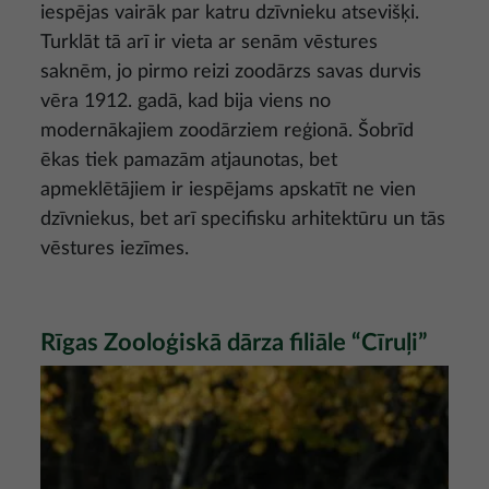
iespējas vairāk par katru dzīvnieku atsevišķi.
Turklāt tā arī ir vieta ar senām vēstures
saknēm, jo pirmo reizi zoodārzs savas durvis
vēra 1912. gadā, kad bija viens no
modernākajiem zoodārziem reģionā. Šobrīd
ēkas tiek pamazām atjaunotas, bet
apmeklētājiem ir iespējams apskatīt ne vien
dzīvniekus, bet arī specifisku arhitektūru un tās
vēstures iezīmes.
Rīgas Zooloģiskā dārza filiāle “Cīruļi”
Attēls