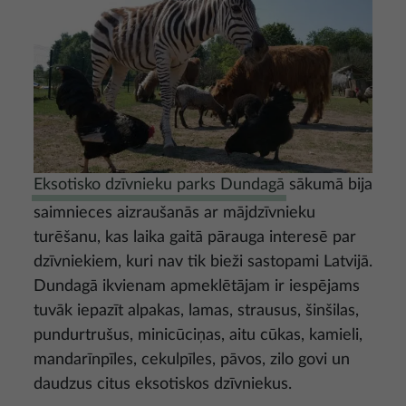
Eksotisko dzīvnieku parks Dundagā
sākumā bija
saimnieces aizraušanās ar mājdzīvnieku
turēšanu, kas laika gaitā pārauga interesē par
dzīvniekiem, kuri nav tik bieži sastopami Latvijā.
Dundagā ikvienam apmeklētājam ir iespējams
tuvāk iepazīt alpakas, lamas, strausus, šinšilas,
pundurtrušus, minicūciņas, aitu cūkas, kamieli,
mandarīnpīles, cekulpīles, pāvos, zilo govi un
daudzus citus eksotiskos dzīvniekus.