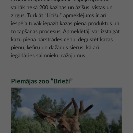
vairāk nekā 200 kaziņas un āzīšus, vistas un
zirgus. Turklāt “Līcīšu” apmeklējums ir arī
iespēja tuvāk iepazīt kazas piena produktus un
to tapšanas procesus. Apmeklētāji var izstaigāt
kazu piena pārstrādes cehu, degustēt kazas
pienu, kefīru un dažādus sierus, kā arī
iegādāties saimnieku ražojumus.
Piemājas zoo “Brieži”
Attēls