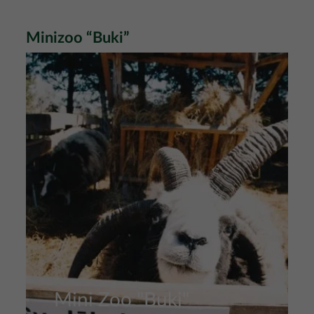
Minizoo “Buki”
Attēls
Mini Zoo "Buki"