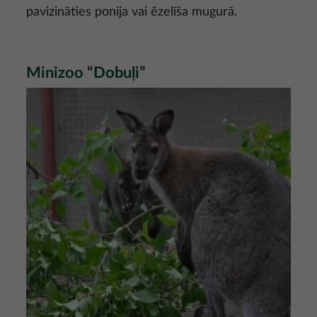
pavizināties ponija vai ēzelīša mugurā.
Minizoo “Dobuļi”
Attēls