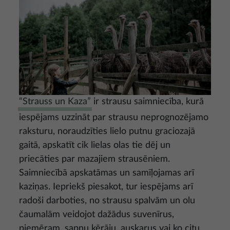
“Strauss un Kaza”
ir strausu saimniecība, kurā
iespējams uzzināt par strausu neprognozējamo
raksturu, noraudzīties lielo putnu graciozajā
gaitā, apskatīt cik lielas olas tie dēj un
priecāties par mazajiem strausēniem.
Saimniecībā apskatāmas un samīļojamas arī
kaziņas. Iepriekš piesakot, tur iespējams arī
radoši darboties, no strausu spalvām un olu
čaumalām veidojot dažādus suvenīrus,
piemēram, sapņu ķērāju, auskarus vai ko citu.