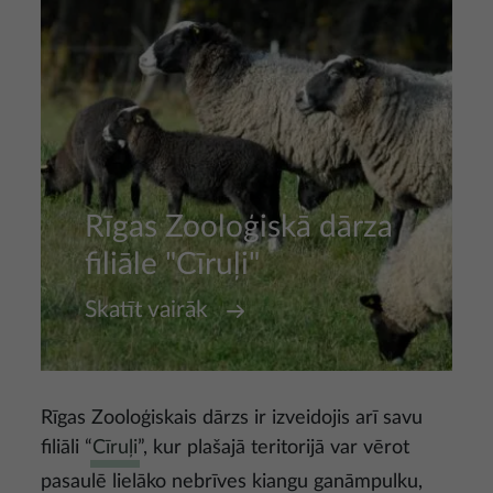
Rīgas Zooloģiskā dārza
filiāle "Cīruļi"
Skatīt vairāk
Rīgas Zooloģiskais dārzs ir izveidojis arī savu
filiāli “
Cīruļi
”, kur plašajā teritorijā var vērot
pasaulē lielāko nebrīves kiangu ganāmpulku,