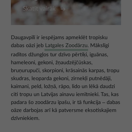
Skatīt vairāk
Daugavpilī ir iespējams apmeklēt tropisku
dabas oāzi jeb
Latgales Zoodārzu
. Mākslīgi
radītos džungļos tur dzīvo pērtiķi, iguānas,
hameleoni, gekoni, žņaudzējčūskas,
bruņurupuči, skorpioni, krāsainās karpas, tropu
skudras, leoparda gekoni, zirnekļi putnēdāji,
kaimani, peld, ložņā, rāpo, lido un lēkā daudzi
citi tropu un Latvijas ainavu iemītnieki. Tas, kas
padara šo zoodārzu īpašu, ir tā funkcija ‒ dabas
oāze darbojas arī kā patversme eksotiskajiem
dzīvniekiem.