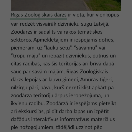
Rīgas Zooloģiskais dārzs
ir vieta, kur vienkopus
var redzēt visvairāk dzīvnieku sugu Latvijā.
Zoodārzs ir sadalīts vairākos tematiskos
sektoros. Apmeklētājiem ir iespējams doties,
piemēram, uz “lauku sētu”, “savannu” vai
“tropu māju” un iepazīt dzīvniekus, putnus un
citas radības, kas šīs teritorijas arī brīvā dabā
sauc par savām mājām. Rīgas Zooloģiskais
dārzs lepojas ar lauvu ģimeni, Amūras tīģeri,
nīlzirgu pāri, pāvu, kurš nereti klīst apkārt pa
zoodārza teritoriju ārpus ierobežojuma, un
ikvienu radību. Zoodārzā ir iespējams pieteikt
arī ekskursijas, pildīt darba lapas un izpētīt
dažādus interaktīvus informatīvus materiālus
pie nožogojumiem, tādējādi uzzinot pēc