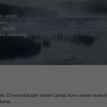
ām vietām
turu,
ja Siguldā
sos gadalaikos.
u 10 iecienītākajām vietām Latvijā, kuras nekad nepieviļ r
kontā.