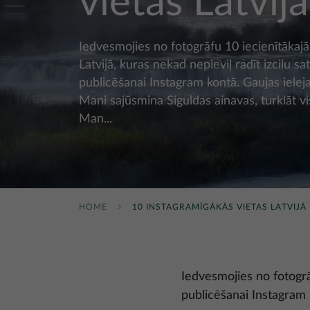
vietas Latvijā
Iedvesmojies no fotogrāfu 10 iecienītākaj
Latvijā, kuras nekad nepieviļ radīt izcilu sa
publicēšanai Instagram kontā. Gaujas iele
Mani sajūsmina Siguldas ainavas, turklāt vi
Man...
HOME
10 INSTAGRAMĪGĀKĀS VIETAS LATVIJĀ
Iedvesmojies no fotogrāf
publicēšanai Instagram 