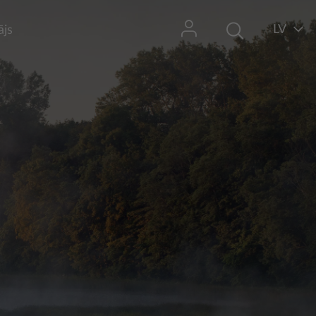
LV
ājs