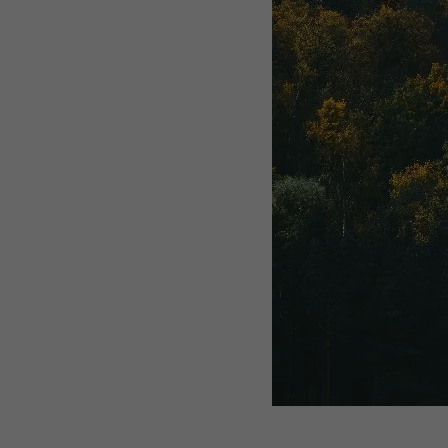
Attēls