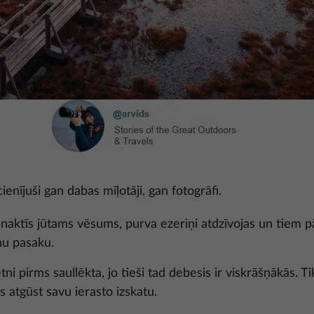
cienījuši gan dabas mīļotāji, gan fotogrāfi.
t naktīs jūtams vēsums, purva ezeriņi atdzīvojas un tiem pā
nu pasaku.
ni pirms saullēkta, jo tieši tad debesis ir viskrāšņākās. Ti
vs atgūst savu ierasto izskatu.