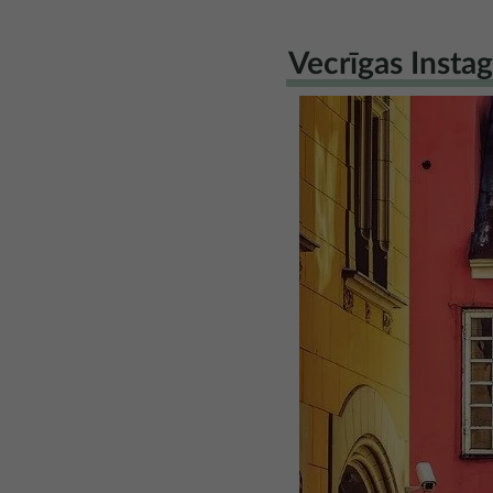
Vecrīgas Insta
Attēls