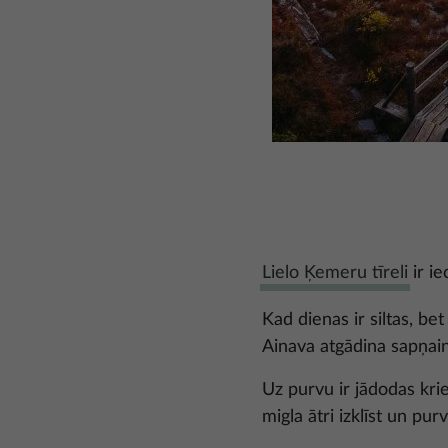
Attēls
Lielo Ķemeru tīreli
ir ie
Kad dienas ir siltas, be
Ainava atgādina sapņai
Uz purvu ir jādodas kriet
migla ātri izklīst un pur