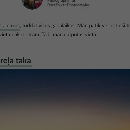
s ainavas
, turklāt visos gadalaikos. Man patīk vērot tieši t
vietā nākot otram. Tā ir mana atpūtas vieta.
reļa taka