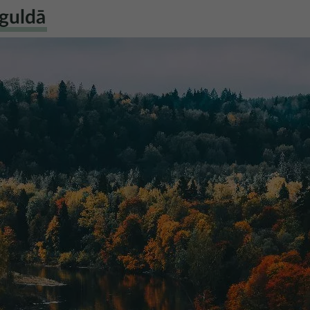
iguldā