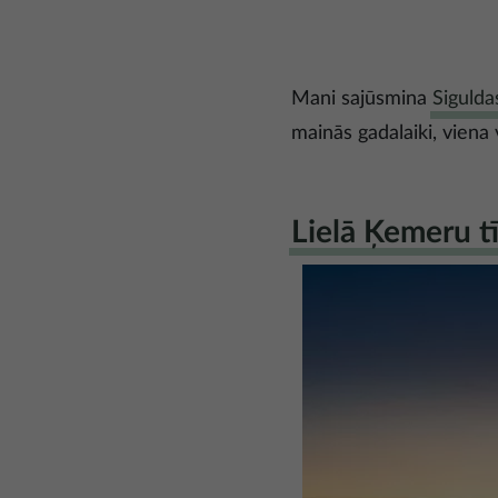
Mani sajūsmina
Sigulda
mainās gadalaiki, viena 
Lielā Ķemeru tī
Attēls