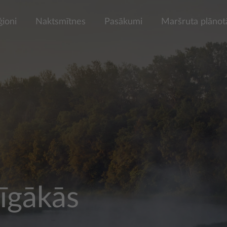
ģioni
Naktsmītnes
Pasākumi
Maršruta plānot
īgākās