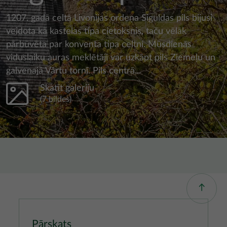
1207. gadā celtā Livonijas ordeņa Siguldas pils bijusi
veidota kā kastelas tipa cietoksnis, taču vēlāk
pārbūvēta par konventa tipa celtni. Mūsdienās
viduslaiku auras meklētāji var uzkāpt pils Ziemeļu un
galvenajā Vārtu tornī. Pils centrā...
Skatīt galeriju
(7 bildes)
Pārskats