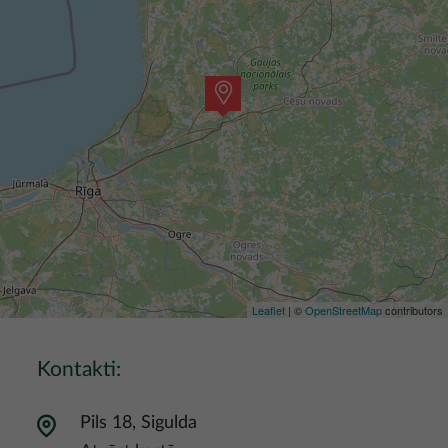
Leaflet
| ©
OpenStreetMap
contributors
Kontakti:
Pils 18, Sigulda