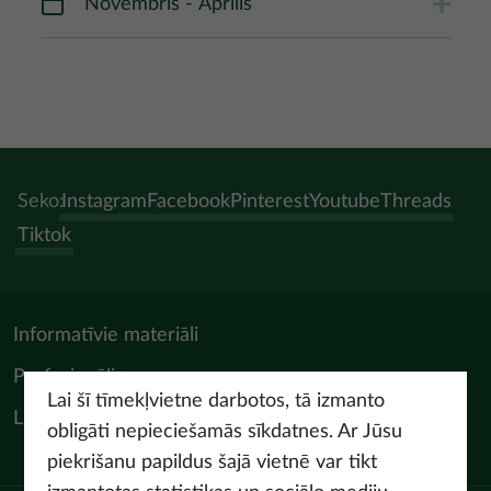
Novembris - Aprīlis
Seko:
Instagram
Facebook
Pinterest
Youtube
Threads
Tiktok
Informatīvie materiāli
Profesionāļiem
Lai šī tīmekļvietne darbotos, tā izmanto
LIAA Tūrisma departaments
obligāti nepieciešamās sīkdatnes. Ar Jūsu
piekrišanu papildus šajā vietnē var tikt