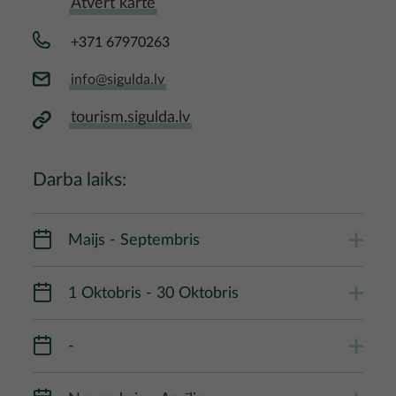
Atvērt kartē
+371 67970263
info@sigulda.lv
tourism.sigulda.lv
Darba laiks:
Maijs - Septembris
1 Oktobris - 30 Oktobris
-