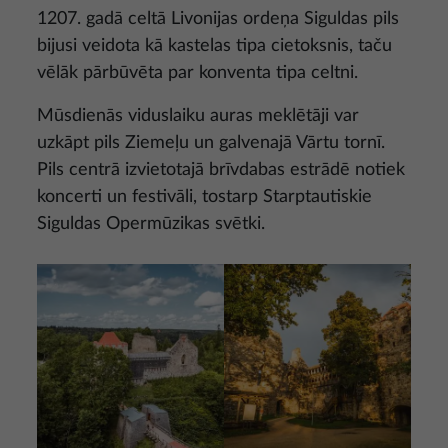
1207. gadā celtā Livonijas ordeņa Siguldas pils
bijusi veidota kā kastelas tipa cietoksnis, taču
vēlāk pārbūvēta par konventa tipa celtni.
Mūsdienās viduslaiku auras meklētāji var
uzkāpt pils Ziemeļu un galvenajā Vārtu tornī.
Pils centrā izvietotajā brīvdabas estrādē notiek
koncerti un festivāli, tostarp Starptautiskie
Siguldas Opermūzikas svētki.
Attēls
Attēls