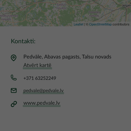
Leaflet
| ©
OpenStreetMap
contributors
Kontakti:
Pedvāle, Abavas pagasts, Talsu novads
Atvērt kartē
+371 63252249
pedvale@pedvale.lv
www.pedvale.lv