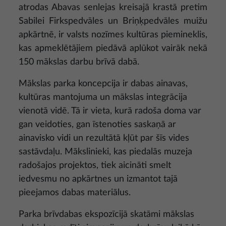
atrodas Abavas senlejas kreisajā krastā pretim
Sabilei Firkspedvāles un Briņķpedvāles muižu
apkārtnē, ir valsts nozīmes kultūras piemineklis,
kas apmeklētājiem piedāvā aplūkot vairāk nekā
150 mākslas darbu brīvā dabā.
Mākslas parka koncepcija ir dabas ainavas,
kultūras mantojuma un mākslas integrācija
vienotā vidē. Tā ir vieta, kurā radoša doma var
gan veidoties, gan īstenoties saskaņā ar
ainavisko vidi un rezultātā kļūt par šīs vides
sastāvdaļu. Mākslinieki, kas piedalās muzeja
radošajos projektos, tiek aicināti smelt
iedvesmu no apkārtnes un izmantot tajā
pieejamos dabas materiālus.
Parka brīvdabas ekspozīcijā skatāmi mākslas