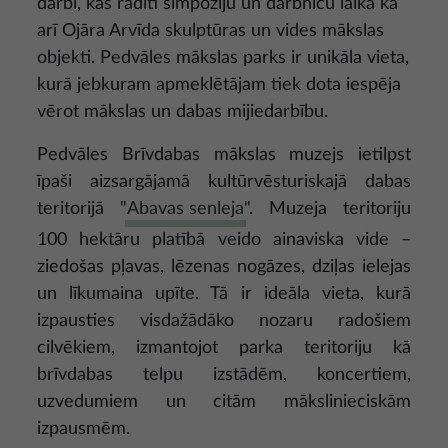
darbi, kas radīti simpoziju un darbnīcu laikā kā
arī Ojāra Arvīda skulptūras un vides mākslas
objekti. Pedvāles mākslas parks ir unikāla vieta,
kurā jebkuram apmeklētājam tiek dota iespēja
vērot mākslas un dabas mijiedarbību.
Pedvāles Brīvdabas mākslas muzejs ietilpst
īpaši aizsargājamā kultūrvēsturiskajā dabas
teritorijā "
Abavas senleja
". Muzeja teritoriju
100 hektāru platībā veido ainaviska vide –
ziedošas pļavas, lēzenas nogāzes, dziļas ielejas
un līkumaina upīte. Tā ir ideāla vieta, kurā
izpausties visdažādāko nozaru radošiem
cilvēkiem, izmantojot parka teritoriju kā
brīvdabas telpu izstādēm, koncertiem,
uzvedumiem un citām mākslinieciskām
izpausmēm.