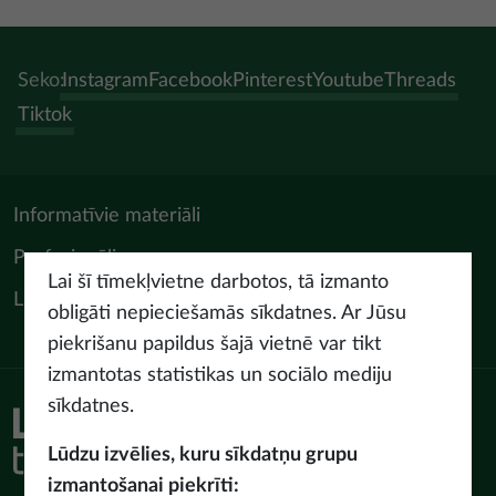
Seko:
Instagram
Facebook
Pinterest
Youtube
Threads
Tiktok
Informatīvie materiāli
Profesionāļiem
Lai šī tīmekļvietne darbotos, tā izmanto
LIAA Tūrisma departaments
obligāti nepieciešamās sīkdatnes. Ar Jūsu
piekrišanu papildus šajā vietnē var tikt
izmantotas statistikas un sociālo mediju
sīkdatnes.
Piekļūstamības paziņojums
Lietošanas noteikumi
Lūdzu izvēlies, kuru sīkdatņu grupu
Privātuma politika
izmantošanai piekrīti: