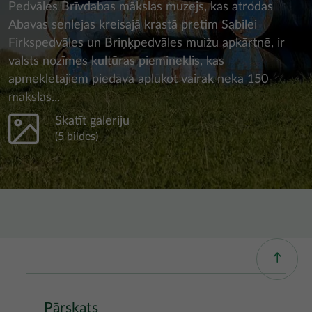
Pedvāles Brīvdabas mākslas muzejs, kas atrodas
Abavas senlejas kreisajā krastā pretim Sabilei
Firkspedvāles un Briņķpedvāles muižu apkārtnē, ir
valsts nozīmes kultūras piemineklis, kas
apmeklētājiem piedāvā aplūkot vairāk nekā 150
mākslas...
Skatīt galeriju
(5 bildes)
Pārskats