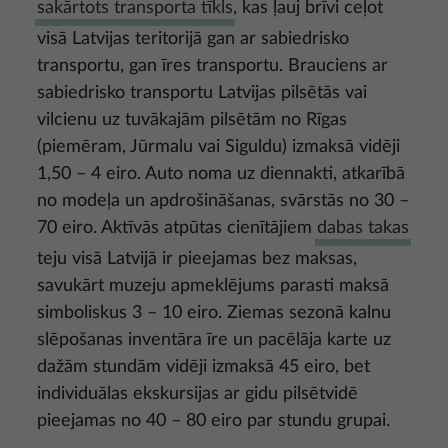
sakārtots transporta tīkls
, kas ļauj brīvi ceļot
visā Latvijas teritorijā gan ar sabiedrisko
transportu, gan īres transportu. Brauciens ar
sabiedrisko transportu Latvijas pilsētās vai
vilcienu uz tuvākajām pilsētām no Rīgas
(piemēram, Jūrmalu vai Siguldu) izmaksā vidēji
1,50 – 4 eiro. Auto noma uz diennakti, atkarībā
no modeļa un apdrošināšanas, svārstās no 30 –
70 eiro. Aktīvās atpūtas cienītājiem
dabas takas
teju visā Latvijā ir pieejamas bez maksas,
savukārt muzeju apmeklējums parasti maksā
simboliskus 3 – 10 eiro. Ziemas sezonā kalnu
slēpošanas inventāra īre un pacēlāja karte uz
dažām stundām vidēji izmaksā 45 eiro, bet
individuālas ekskursijas ar gidu pilsētvidē
pieejamas no 40 – 80 eiro par stundu grupai.