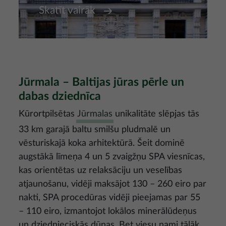
Skatīt vairāk
Jūrmala – Baltijas jūras pērle un
dabas dziednīca
Kūrortpilsētas
Jūrmalas
unikalitāte slēpjas tās
33 km garajā baltu smilšu pludmalē un
vēsturiskajā koka arhitektūrā. Šeit dominē
augstākā līmeņa 4 un 5 zvaigžņu SPA viesnīcas,
kas orientētas uz relaksāciju un veselības
atjaunošanu, vidēji maksājot 130 – 260 eiro par
nakti, SPA procedūras vidēji pieejamas par 55
– 110 eiro, izmantojot lokālos minerālūdeņus
un dziednieciskās dūņas. Bet viesu nami tālāk