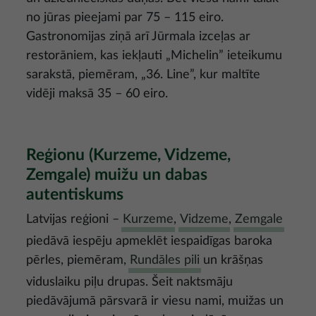
no jūras pieejami par 75 – 115 eiro.
Gastronomijas ziņā arī Jūrmala izceļas ar
restorāniem, kas iekļauti „Michelin” ieteikumu
sarakstā, piemēram, „36. Line”, kur maltīte
vidēji maksā 35 – 60 eiro.
Reģionu (Kurzeme, Vidzeme,
Zemgale) muižu un dabas
autentiskums
Latvijas reģioni –
Kurzeme
,
Vidzeme
,
Zemgale
piedāvā iespēju apmeklēt iespaidīgas baroka
pērles, piemēram,
Rundāles pili
un krāšņas
viduslaiku piļu drupas. Šeit naktsmāju
piedāvājumā pārsvarā ir viesu nami, muižas un