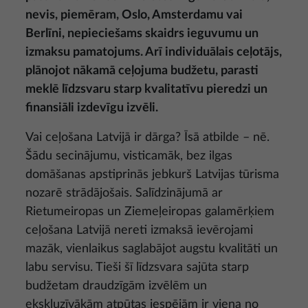
nevis, piemēram, Oslo, Amsterdamu vai
Berlīni, nepieciešams skaidrs ieguvumu un
izmaksu pamatojums. Arī individuālais ceļotājs,
plānojot nākamā ceļojuma budžetu, parasti
meklē līdzsvaru starp kvalitatīvu pieredzi un
finansiāli izdevīgu izvēli.
Vai ceļošana Latvijā ir dārga? Īsā atbilde – nē.
Šādu secinājumu, visticamāk, bez ilgas
domāšanas apstiprinās jebkurš Latvijas tūrisma
nozarē strādājošais. Salīdzinājumā ar
Rietumeiropas un Ziemeļeiropas galamērķiem
ceļošana Latvijā nereti izmaksā ievērojami
mazāk, vienlaikus saglabājot augstu kvalitāti un
labu servisu. Tieši šī līdzsvara sajūta starp
budžetam draudzīgām izvēlēm un
ekskluzīvākām atpūtas iespējām ir viena no