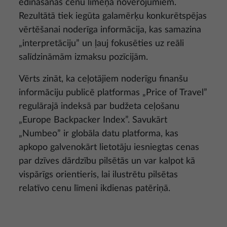
ēdināšanas cenu līmeņa novērojumiem.
Rezultātā tiek iegūta galamērķu konkurētspējas
vērtēšanai noderīga informācija, kas samazina
„interpretāciju” un ļauj fokusēties uz reāli
salīdzināmām izmaksu pozīcijām.
Vērts zināt, ka ceļotājiem noderīgu finanšu
informāciju publicē platformas „Price of Travel”
regulārajā indeksā par budžeta ceļošanu
„Europe Backpacker Index”. Savukārt
„Numbeo” ir globāla datu platforma, kas
apkopo galvenokārt lietotāju iesniegtas cenas
par dzīves dārdzību pilsētās un var kalpot kā
vispārīgs orientieris, lai ilustrētu pilsētas
relatīvo cenu līmeni ikdienas patēriņā.