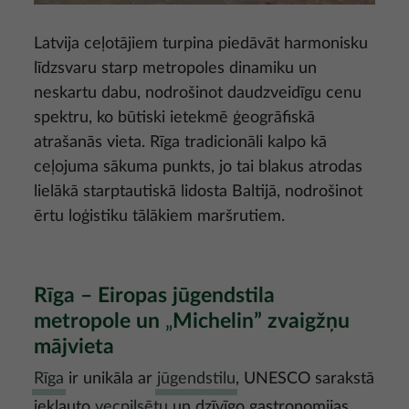
Latvija ceļotājiem turpina piedāvāt harmonisku
līdzsvaru starp metropoles dinamiku un
neskartu dabu, nodrošinot daudzveidīgu cenu
spektru, ko būtiski ietekmē ģeogrāfiskā
atrašanās vieta. Rīga tradicionāli kalpo kā
ceļojuma sākuma punkts, jo tai blakus atrodas
lielākā starptautiskā lidosta Baltijā, nodrošinot
ērtu loģistiku tālākiem maršrutiem.
Rīga – Eiropas jūgendstila
metropole un
„
Michelin” zvaigžņu
mājvieta
Rīga
ir unikāla ar
jūgendstilu
, UNESCO sarakstā
iekļauto
vecpilsētu
un dzīvīgo gastronomijas