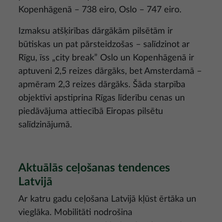
Kopenhāgenā – 738 eiro, Oslo – 747 eiro.
Izmaksu atšķirības dārgākām pilsētām ir
būtiskas un pat pārsteidzošas – salīdzinot ar
Rīgu, īss „city break” Oslo un Kopenhāgenā ir
aptuveni 2,5 reizes dārgāks, bet Amsterdamā –
apmēram 2,3 reizes dārgāks. Šāda starpība
objektīvi apstiprina Rīgas līderību cenas un
piedāvājuma attiecībā Eiropas pilsētu
salīdzinājumā.
Aktuālās ceļošanas tendences
Latvijā
Ar katru gadu ceļošana Latvijā kļūst ērtāka un
vieglāka. Mobilitāti nodrošina