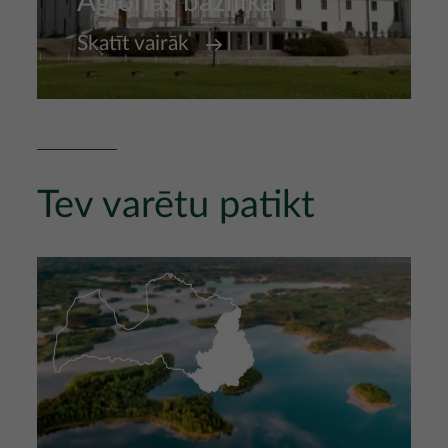
Aglonas bazilika
Skatīt vairāk
Tev varētu patikt
Attēls