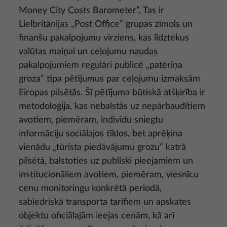
Money City Costs Barometer”. Tas ir
Lielbritānijas „Post Office” grupas zīmols un
finanšu pakalpojumu virziens, kas līdztekus
valūtas maiņai un ceļojumu naudas
pakalpojumiem regulāri publicē „patēriņa
groza” tipa pētījumus par ceļojumu izmaksām
Eiropas pilsētās. Šī pētījuma būtiskā atšķirība ir
metodoloģija, kas nebalstās uz nepārbaudītiem
avotiem, piemēram, indivīdu sniegtu
informāciju sociālajos tīklos, bet aprēķina
vienādu „tūrista piedāvājumu grozu” katrā
pilsētā, balstoties uz publiski pieejamiem un
institucionāliem avotiem, piemēram, viesnīcu
cenu monitoringu konkrētā periodā,
sabiedriskā transporta tarifiem un apskates
objektu oficiālajām ieejas cenām, kā arī