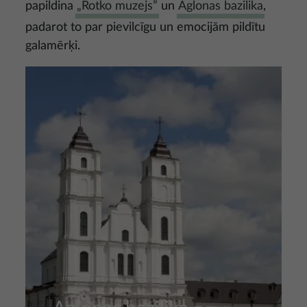
papildina
„Rotko muzejs”
un
Aglonas bazilika
,
padarot to par pievilcīgu un emocijām pildītu
galamērķi.
Attēls