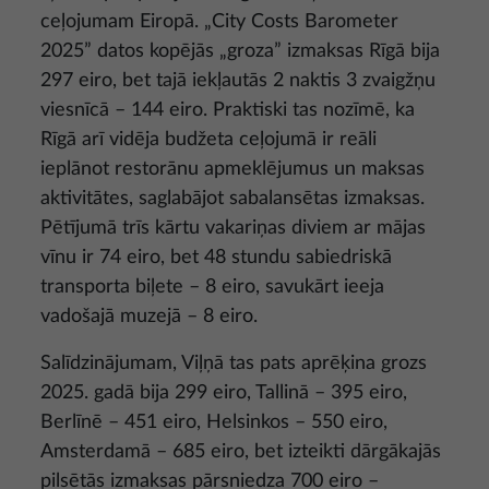
ceļojumam Eiropā. „City Costs Barometer
2025” datos kopējās „groza” izmaksas Rīgā bija
297 eiro, bet tajā iekļautās 2 naktis 3 zvaigžņu
viesnīcā – 144 eiro. Praktiski tas nozīmē, ka
Rīgā arī vidēja budžeta ceļojumā ir reāli
ieplānot restorānu apmeklējumus un maksas
aktivitātes, saglabājot sabalansētas izmaksas.
Pētījumā trīs kārtu vakariņas diviem ar mājas
vīnu ir 74 eiro, bet 48 stundu sabiedriskā
transporta biļete – 8 eiro, savukārt ieeja
vadošajā muzejā – 8 eiro.
Salīdzinājumam, Viļņā tas pats aprēķina grozs
2025. gadā bija 299 eiro, Tallinā – 395 eiro,
Berlīnē – 451 eiro, Helsinkos – 550 eiro,
Amsterdamā – 685 eiro, bet izteikti dārgākajās
pilsētās izmaksas pārsniedza 700 eiro –