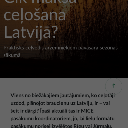
ceļošana
Latvijā?
Praktisks ceļvedis ārzemniekiem pavasara sezonas
sākumā
Viens no biežākajiem jautājumiem, ko ceļotāji
uzdod, plānojot braucienu uz Latviju, ir – vai
šeit ir dārgi? Īpaši aktuāli tas ir MICE
pasākumu koordinatoriem, jo, lai lielu formātu
pasākumu norisei izvēlētos Rīgu vai Jūrmalu,