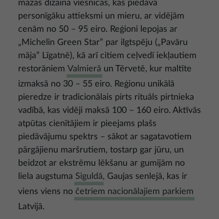
mazas dizaina viesnīcas, kas piedāvā
personīgāku attieksmi un mieru, ar vidējām
cenām no 50 – 95 eiro. Reģioni lepojas ar
„Michelin Green Star” par ilgtspēju („Pavāru
māja” Līgatnē), kā arī citiem ceļvedī iekļautiem
restorāniem
Valmierā
un Tērvetē, kur maltīte
izmaksā no 30 – 55 eiro. Reģionu unikālā
pieredze ir tradicionālais pirts rituāls pirtnieka
vadībā, kas vidēji maksā 100 – 160 eiro. Aktīvās
atpūtas cienītājiem ir pieejams plašs
piedāvājumu spektrs – sākot ar sagatavotiem
pārgājienu maršrutiem, tostarp gar jūru, un
beidzot ar ekstrēmu lēkšanu ar gumijām no
liela augstuma
Siguldā
, Gaujas senlejā, kas ir
viens viens no
četriem nacionālajiem parkiem
Latvijā.