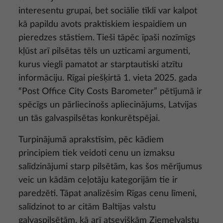
interesentu grupai, bet sociālie tīkli var kalpot
kā papildu avots praktiskiem iespaidiem un
pieredzes stāstiem. Tieši tāpēc īpaši nozīmīgs
kļūst arī pilsētas tēls un uzticami argumenti,
kurus viegli pamatot ar starptautiski atzītu
informāciju. Rīgai piešķirtā 1. vieta 2025. gada
“Post Office City Costs Barometer” pētījumā ir
spēcīgs un pārliecinošs apliecinājums, Latvijas
un tās galvaspilsētas konkurētspējai.
Turpinājumā aprakstīsim, pēc kādiem
principiem tiek veidoti cenu un izmaksu
salīdzinājumi starp pilsētām, kas šos mērījumus
veic un kādām ceļotāju kategorijām tie ir
paredzēti. Tāpat analizēsim Rīgas cenu līmeni,
salīdzinot to ar citām Baltijas valstu
galvaspilsētām, kā arī atsevišķām Ziemeļvalstu