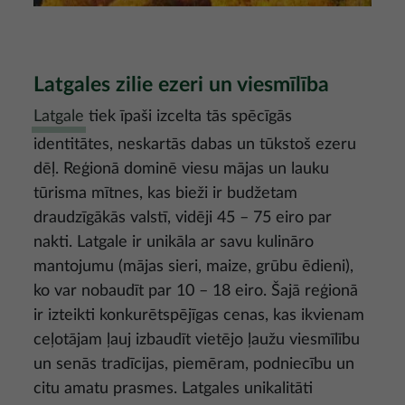
Latgales zilie ezeri un viesmīlība
Latgale
tiek īpaši izcelta tās spēcīgās
identitātes, neskartās dabas un tūkstoš ezeru
dēļ. Reģionā dominē viesu mājas un lauku
tūrisma mītnes, kas bieži ir budžetam
draudzīgākās valstī, vidēji 45 – 75 eiro par
nakti. Latgale ir unikāla ar savu kulināro
mantojumu (mājas sieri, maize, grūbu ēdieni),
ko var nobaudīt par 10 – 18 eiro. Šajā reģionā
ir izteikti konkurētspējīgas cenas, kas ikvienam
ceļotājam ļauj izbaudīt vietējo ļaužu viesmīlību
un senās tradīcijas, piemēram, podniecību un
citu amatu prasmes. Latgales unikalitāti