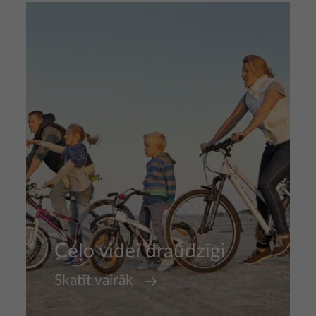
Attēls
Ceļo videi draudzīgi
Skatīt vairāk