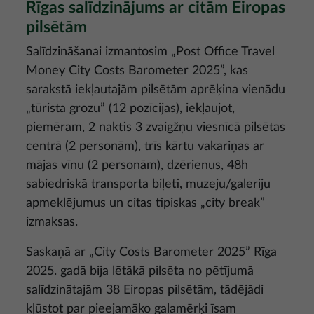
Rīgas salīdzinājums ar citām Eiropas
pilsētām
Salīdzināšanai izmantosim „Post Office Travel
Money City Costs Barometer 2025”, kas
sarakstā iekļautajām pilsētām aprēķina vienādu
„tūrista grozu” (12 pozīcijas), iekļaujot,
piemēram, 2 naktis 3 zvaigžņu viesnīcā pilsētas
centrā (2 personām), trīs kārtu vakariņas ar
mājas vīnu (2 personām), dzērienus, 48h
sabiedriskā transporta biļeti, muzeju/galeriju
apmeklējumus un citas tipiskas „city break”
izmaksas.
Saskaņā ar „City Costs Barometer 2025” Rīga
2025. gadā bija lētākā pilsēta no pētījumā
salīdzinātajām 38 Eiropas pilsētām, tādējādi
kļūstot par pieejamāko galamērķi īsam