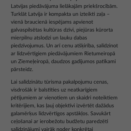
Latvijas piedāvājuma lielākajām priekšrocībām.
Turklāt Latvija ir kompakta un izteikti zaļa –
vienā braucienā iespējams apvienot
galvaspilsētas kultūras dzīvi, piejūras kūrorta
mierpilnu atslodzi un lauku dabas
piedzīvojumus. Un arī cenu atšķirība, salīdzinot
ar līdzvērtīgiem piedāvājumiem Rietumeiropā
un Ziemeļeiropā, daudzos gadījumos patīkami
pārsteidz.
Lai salīdzinātu tūrisma pakalpojumu cenas,
visdrošāk ir balstīties uz neatkarīgiem
pētījumiem ar vienotiem un skaidri noteiktiem
kritērijiem, kas ļauj objektīvi izvērtēt dažādus
galamērķus līdzvērtīgos apstākļos. Savukārt
ceļošanai ar ierobežotu budžetu paredzēti
salīdzinājumi vairāk noder konkrētai