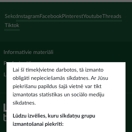
Seko:
Instagram
Facebook
Pinterest
Youtube
Threads
Tiktok
Informatīvie materiāli
Profesionāļiem
Lai šī tīmekļvietne darbotos, tā izmanto
LIAA Tūrisma departaments
obligāti nepieciešamās sīkdatnes. Ar Jūsu
piekrišanu papildus šajā vietnē var tikt
izmantotas statistikas un sociālo mediju
sīkdatnes.
Piekļūstamības paziņojums
Lietošanas noteikumi
Lūdzu izvēlies, kuru sīkdatņu grupu
Privātuma politika
izmantošanai piekrīti:
Sīkdatņu politika