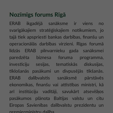
Nozīmīgs forums Rīgā
ERAB ikgadējā sanāksme ir viens no
svarīgākajiem stratēģiskajiem notikumiem, jo
tajā tiek apspriesti bankas darbības, finanšu un
operacionālās darbības virzieni. Rīgas forumā
līdzās ERAB pilnvarnieku gada sanāksmei
paredzēta biznesa foruma programma,
investīciju sesijas, tematiskās diskusijas,
tīklošanās pasākumi un divpusējās tikšanās.
ERAB dalībvalstis sanāksmē pārstāvēs
ekonomikas, finanšu vai attīstības ministri, kā
arī institūciju vadītāji, savukārt atsevišķos
pasākumos plānota Baltijas valstu un citu
Eiropas Savienības dalībvalstu prezidentu un
premjerministru dalība.