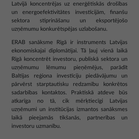
Latvijā koncentrējas uz enerģētiskās drošības
un energoefektivitātes investīcijām, finanšu
sektora stiprināšanu un eksportējošo
uzņēmumu konkurētspējas uzlabošanu.
ERAB sanāksme Rīgā ir instruments Latvijas
ekonomiskajai diplomātijai. Tā ļauj vienā laikā
Rīgā koncentrēt investoru, publiskā sektora un
uzņēmumu lēmumu pieņēmējus, parādīt
Baltijas reģiona investīciju piedāvājumu un
pārvērst starptautisku redzamību konkrētos
sadarbības kontaktos. Praktiskā atdeve būs
atkarīga no tā, cik mērķtiecīgi Latvijas
uzņēmumi un institūcijas izmantos sanāksmes
laikā pieejamās tikšanās, partnerības un
investoru uzmanību.