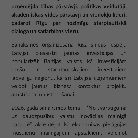
uzņēmējdarbības pārstāvji, politikas veidotāji,
akadēmiskās vides pārstāvji un viedokļu līderi,
padarot Rīgu par nozīmīgu starptautiskā
dialoga un sadarbības vietu.
Sanāksmes organizēšana Rīgā sniegs iespēju
Latvijai piesaistīt jaunas investīcijas un
popularizēt Baltijas valstis kā investīcijām
drošu un starptautiskajiem investoriem
labvēlīgu reģionu, kā arī Latvijas uzņēmumiem
veidot jaunus biznesa kontaktus projektu
attīstīšanai un īstenošanai.
2026. gada sanāksmes tēma – “No svārstīguma
uz daudzpusību: valstu inovācijas mainīgā
pasaulē”, akcentējot, kā ekonomikas pielāgojas
mūsdienu mainīgajiem apstākļiem, veicinot