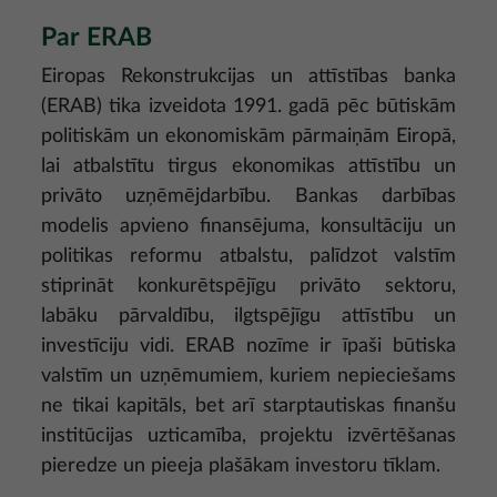
Par ERAB
Eiropas Rekonstrukcijas un attīstības banka
(ERAB) tika izveidota 1991. gadā pēc būtiskām
politiskām un ekonomiskām pārmaiņām Eiropā,
lai atbalstītu tirgus ekonomikas attīstību un
privāto uzņēmējdarbību. Bankas darbības
modelis apvieno finansējuma, konsultāciju un
politikas reformu atbalstu, palīdzot valstīm
stiprināt konkurētspējīgu privāto sektoru,
labāku pārvaldību, ilgtspējīgu attīstību un
investīciju vidi. ERAB nozīme ir īpaši būtiska
valstīm un uzņēmumiem, kuriem nepieciešams
ne tikai kapitāls, bet arī starptautiskas finanšu
institūcijas uzticamība, projektu izvērtēšanas
pieredze un pieeja plašākam investoru tīklam.