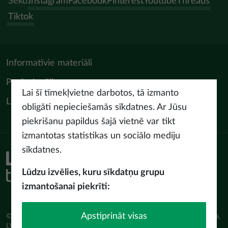
Seko:
Instagram
Facebook
Pinterest
Youtube
Threads
Tiktok
Informatīvie materiāli
Profesionāļiem
Lai šī tīmekļvietne darbotos, tā izmanto
LIAA Tūrisma departaments
obligāti nepieciešamās sīkdatnes. Ar Jūsu
piekrišanu papildus šajā vietnē var tikt
izmantotas statistikas un sociālo mediju
sīkdatnes.
Piekļūstamības paziņojums
Lietošanas noteikumi
Lūdzu izvēlies, kuru sīkdatņu grupu
Privātuma politika
izmantošanai piekrīti:
Sīkdatņu politika
Apstiprināt visas
© Latvijas Investīciju un attīstības aģentūra (LIAA) Pērses iela 2, Rīga,
LV-1442 www.liaa.gov.lv