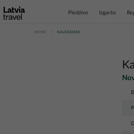
Pārlekt uz galveno saturu
Piedzīvo
Izgaršo
Re
HOME
KALENDĀRS
Ka
Nov
D
P
D