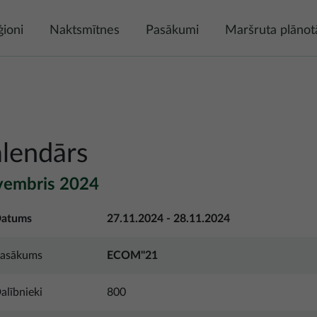
ģioni
Naktsmītnes
Pasākumi
Maršruta plānot
lendārs
embris 2024
atums
27.11.2024 - 28.11.2024
asākums
ECOM''21
alībnieki
800