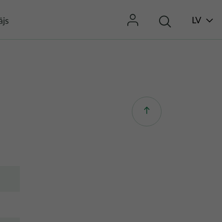
LV
ājs