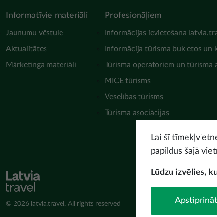
Informatīvie materiāli
Profesionāļiem
Jaunumu vēstule
Informācijas ievietošana latvia.tr
Aktualitātes
Informācija tūrisma bukletos un 
Mārketinga materiāli
Tūrisma operatoriem un tūrisma
MICE tūrisms
Veselības tūrisms
Tūrisma asociācijas
Lai šī tīmekļviet
papildus šajā viet
Lūdzu izvēlies, k
Apstiprināt
© 2026 latvia.travel. All rights reserved