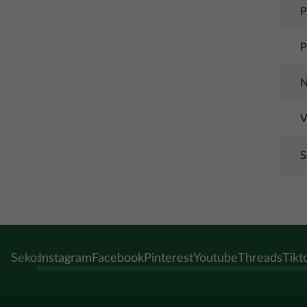
P
P
N
V
S
Seko:
Instagram
Facebook
Pinterest
Youtube
Threads
Tikt