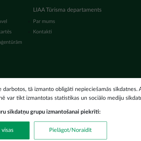
LIAA Tūrisma departaments
avel
Par mums
kartēs
Kontakti
 aģentūrām
ne darbotos, tā izmanto obligāti nepieciešamās sīkdatnes. 
nē var tikt izmantotas statistikas un sociālo mediju sīkdat
uru sīkdatņu grupu izmantošanai piekrīti:
© Latvijas Investīciju 
 visas
Pielāgot/Noraidīt
Piekļūstamības paz