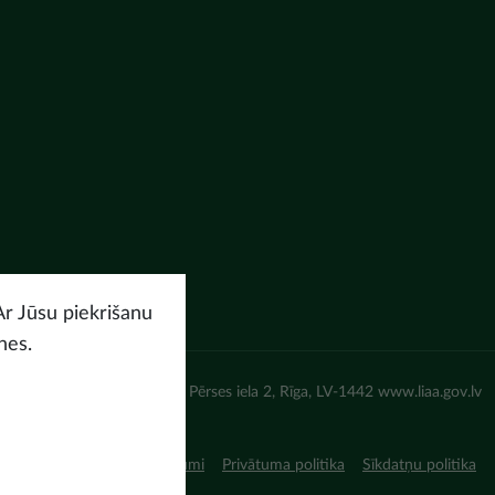
Ar Jūsu piekrišanu
nes.
un attīstības aģentūra (LIAA) Pērses iela 2, Rīga, LV-1442 www.liaa.gov.lv
iņojums
Lietošanas noteikumi
Privātuma politika
Sīkdatņu politika