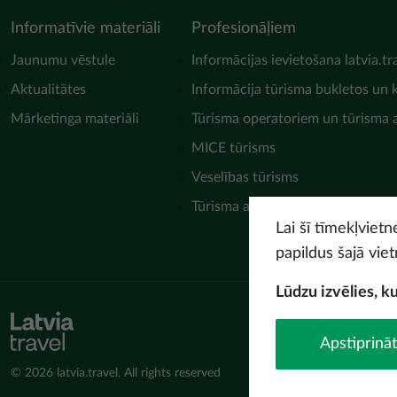
Informatīvie materiāli
Profesionāļiem
Jaunumu vēstule
Informācijas ievietošana latvia.tr
Aktualitātes
Informācija tūrisma bukletos un 
Mārketinga materiāli
Tūrisma operatoriem un tūrisma
MICE tūrisms
Veselības tūrisms
Tūrisma asociācijas
Lai šī tīmekļviet
papildus šajā viet
Lūdzu izvēlies, k
Apstiprināt
© 2026 latvia.travel. All rights reserved