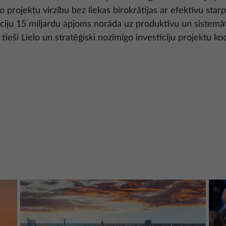
lo projektu virzību bez liekas birokrātijas ar efektīvu sta
stīciju 15 miljardu apjoms norāda uz produktīvu un sistemā
 tieši Lielo un stratēģiski nozīmīgo investīciju projektu 
Attēls
Attēl