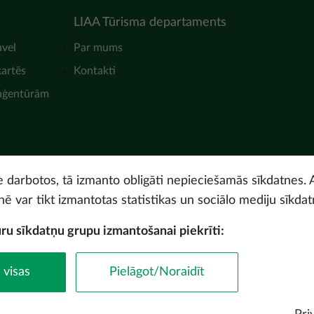
LIAA Tūrisma departaments
avel
Par mums
kartēs
Kontakti
 aģentūrām
ne darbotos, tā izmanto obligāti nepieciešamās sīkdatnes. 
nē var tikt izmantotas statistikas un sociālo mediju sīkdat
uru sīkdatņu grupu izmantošanai piekrīti:
© Latvijas Investīciju 
 visas
Pielāgot/Noraidīt
Piekļūstamības paz