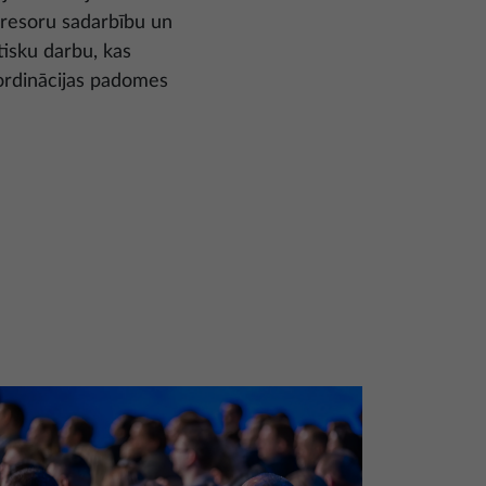
rpresoru sadarbību un
tisku darbu, kas
koordinācijas padomes
s