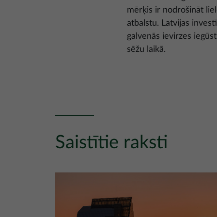
mērķis ir nodrošināt lie
atbalstu. Latvijas inve
galvenās ievirzes iegūst
sēžu laikā.
Saistītie raksti
Attēls