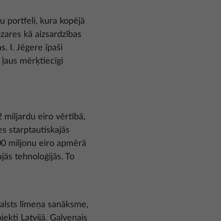
u portfeli, kura kopējā
ozares kā aizsardzības
s. I. Jēgere īpaši
 ļaus mērķtiecīgi
 miljardu eiro vērtībā,
es starptautiskajās
00 miljonu eiro apmērā
jās tehnoloģijās. To
valsts līmeņa sanāksme,
jekti Latvijā. Galvenais