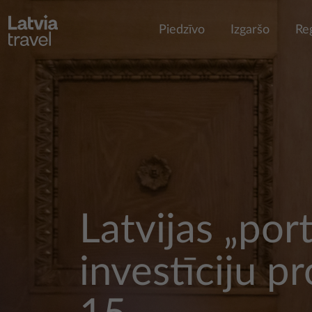
Pārlekt uz galveno saturu
Piedzīvo
Izgaršo
Re
Latvijas „port
investīciju p