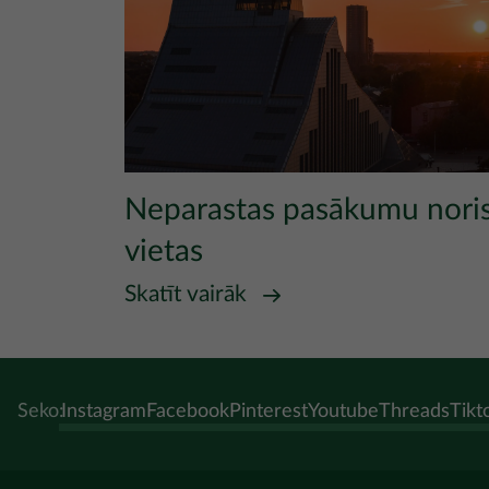
Neparastas pasākumu nori
vietas
Skatīt vairāk
Seko:
Instagram
Facebook
Pinterest
Youtube
Threads
Tikt