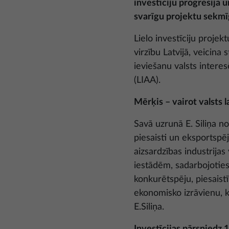
investīciju progresija 
svarīgu projektu sekmī
Lielo investīciju projek
virzību Latvijā, veicina
ieviešanu valsts interes
(LIAA).
Mērķis – vairot valsts l
Savā uzrunā E. Siliņa no
piesaisti un eksportspēj
aizsardzības industrijas
iestādēm, sadarbojoties
konkurētspēju, piesaist
ekonomisko izrāvienu, ka
E.Siliņa.