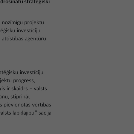
drošinātu stratēģiski
ga nozīmīgu projektu
ēģisku investīciju
n attīstības aģentūru
tēģisku investīciju
ojektu progress,
is ir skaidrs – valsts
nu, stiprināt
s pievienotās vērtības
sts labklājību,” sacīja