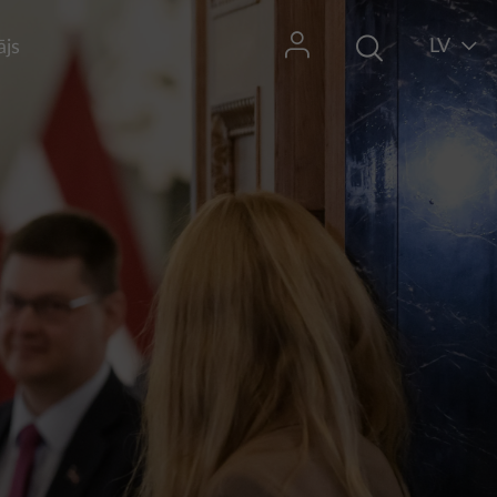
LV
ājs