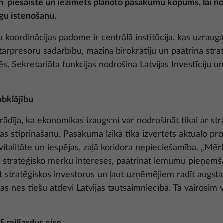
un piesaiste un iezīmēts plānoto pasākumu kopums, lai no
gu īstenošanu
.
tu koordinācijas padome ir centrālā institūcija, kas uzrau
 starpresoru sadarbību, mazina birokrātiju un paātrina strat
ēs. Sekretariāta funkcijas nodrošina Latvijas Investīciju u
abklājību
rādīja, ka ekonomikas izaugsmi var nodrošināt tikai ar stra
as stiprināšanu. Pasākuma laikā tika izvērtēts aktuālo pr
 vitalitāte un iespējas, zaļā koridora nepieciešamība. „Mērķ
 stratēģisko mērķu interesēs, paātrināt lēmumu pieņemša
īt stratēģiskos investorus un ļaut uzņēmējiem radīt augsta
s nes tiešu atdevi Latvijas tautsaimniecībā. Tā vairosim val