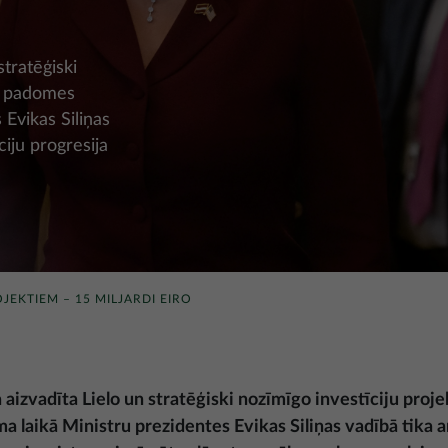
tratēģiski
as padomes
Evikas Siliņas
ciju progresija
OJEKTIEM – 15 MILJARDI EIRO
izvadīta Lielo un stratēģiski nozīmīgo investīciju proje
 laikā Ministru prezidentes Evikas Siliņas vadībā
tika a