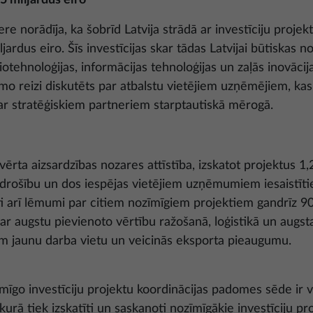
5 miljardus eiro
re norādīja, ka šobrīd Latvija strādā ar investīciju projekt
jardus eiro. Šīs investīcijas skar tādas Latvijai būtiskas n
iotehnoloģijas, informācijas tehnoloģijas un zaļās inovācija
o reizi diskutēts par atbalstu vietējiem uzņēmējiem, kas
 par stratēģiskiem partneriem starptautiskā mērogā.
ērta aizsardzības nozares attīstība, izskatot projektus 1,2
s drošību un dos iespējas vietējiem uzņēmumiem iesaistīti
i arī lēmumi par citiem nozīmīgiem projektiem gandrīz 9
ar augstu pievienoto vērtību ražošanā, loģistikā un augsta
em jaunu darba vietu un veicinās eksporta pieaugumu.
zīmīgo investīciju projektu koordinācijas padomes sēde ir 
kurā tiek izskatīti un saskaņoti nozīmīgākie investīciju pro