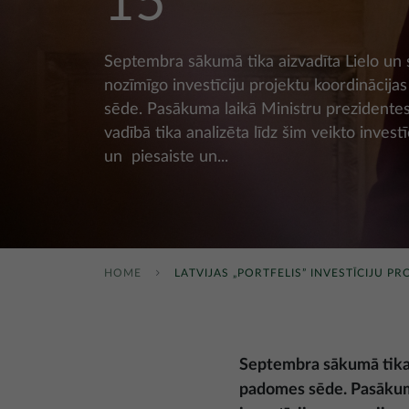
15
Septembra sākumā tika aizvadīta Lielo un s
nozīmīgo investīciju projektu koordinācij
sēde. Pasākuma laikā Ministru prezidentes 
vadībā tika analizēta līdz šim veikto investī
un piesaiste un...
HOME
LATVIJAS „PORTFELIS” INVESTĪCIJU PR
Septembra sākumā tika a
padomes sēde. Pasākuma