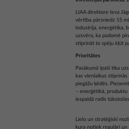
Investīcijas pārsniedz 1
LIAA direktore Ieva Jāge
vērtība pārsniedz 15 mil
industrija, enerģētika, b
uzsvēra, ka padomē pirm
stiprināt to spēju kļūt
Prioritātes
Pasākumā īpaši tika uzsv
kas vienlaikus stiprinā
piegāžu ķēdēs. Pieņemt
– enerģētikā, produktu 
iespaidā radīs tūkstoši
Lielo un stratēģiski no
kura notiek regulāri un 