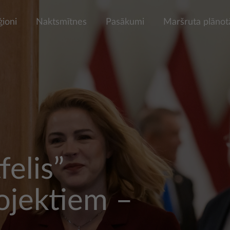
ģioni
Naktsmītnes
Pasākumi
Maršruta plānot
felis”
rojektiem –