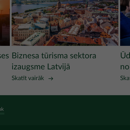
ses
Biznesa tūrisma sektora
Ūd
izaugsme Latvijā
no 
Skatīt vairāk
Ska
ok