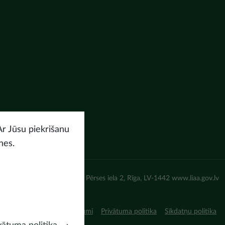
Ar Jūsu piekrišanu
nes.
un attīstības aģentūra (LIAA) Pērses iela 2, Rīga, LV-1442 www.liaa.gov.lv
iņojums
Lietošanas noteikumi
Privātuma politika
Sīkdatņu politika