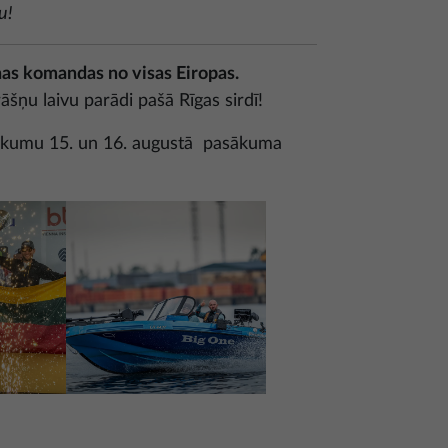
u!
as komandas no visas Eiropas.
šņu laivu parādi pašā Rīgas sirdī!
otikumu 15. un 16. augustā pasākuma
Attēls