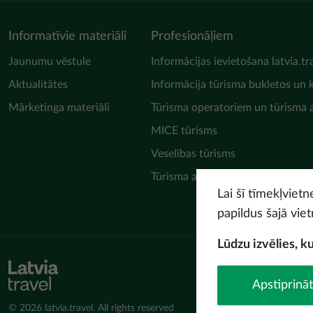
Informatīvie materiāli
Profesionāļiem
Jaunumu vēstule
Informācijas ievietošana latvia.tr
Aktualitātes
Informācija tūrisma bukletos un 
Mārketinga materiāli
Tūrisma operatoriem un tūrisma
MICE tūrisms
Veselības tūrisms
Tūrisma asociācijas
Lai šī tīmekļviet
papildus šajā viet
Lūdzu izvēlies, k
Apstiprināt
© 2026 latvia.travel. All rights reserved