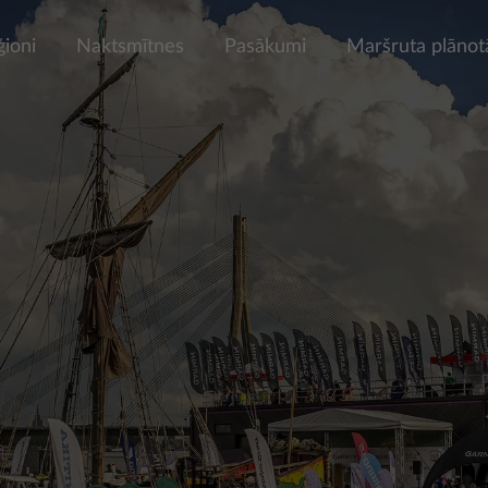
ģioni
Naktsmītnes
Pasākumi
Maršruta plānot