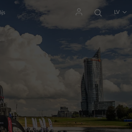
LV
ājs