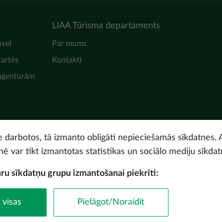
LIAA Tūrisma departaments
avel
Par mums
kartēs
Kontakti
 aģentūrām
ne darbotos, tā izmanto obligāti nepieciešamās sīkdatnes. 
nē var tikt izmantotas statistikas un sociālo mediju sīkdat
uru sīkdatņu grupu izmantošanai piekrīti:
© Latvijas Investīciju 
 visas
Pielāgot/Noraidīt
Piekļūstamības paz