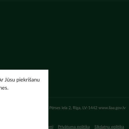
Ar Jūsu piekrišanu
nes.
un attīstības aģentūra (LIAA) Pērses iela 2, Rīga, LV-1442 www.liaa.gov.lv
iņojums
Lietošanas noteikumi
Privātuma politika
Sīkdatņu politika