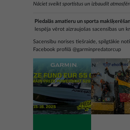
Nāciet sveikt sportistus un izbaudīt atmosfēr
Piedalās amatieru un sporta makšķerēšan
Iespēja vērot aizraujošas sacensības un krā
Sacensību norises tiešraide, spilgtākie n
Facebook profilā @garminpredatorcup
Attēls
Attēls