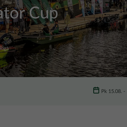
ator Cup
Rīgā
Pk 15.08
-