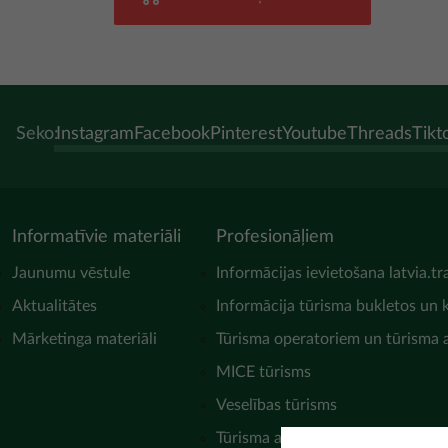
Seko:
Instagram
Facebook
Pinterest
Youtube
Threads
Tikt
Informatīvie materiāli
Profesionāļiem
Jaunumu vēstule
Informācijas ievietošana latvia.tr
Aktualitātes
Informācija tūrisma bukletos un 
Mārketinga materiāli
Tūrisma operatoriem un tūrisma
MICE tūrisms
Veselības tūrisms
Tūrisma asociācijas