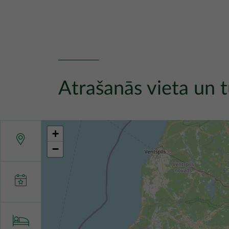
Atrašanās vieta un t
+
−