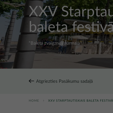
XXV Starptau
baleta festivā
“Baleta zvaigznes Jūrmalā”
Atgriezties Pasākumu sadaļā
HOME
XXV STARPTAUTISKAIS BALETA FESTIV