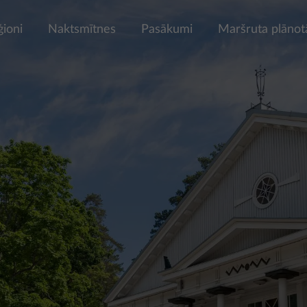
ģioni
Naktsmītnes
Pasākumi
Maršruta plānot