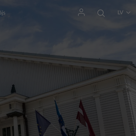
LV
ājs