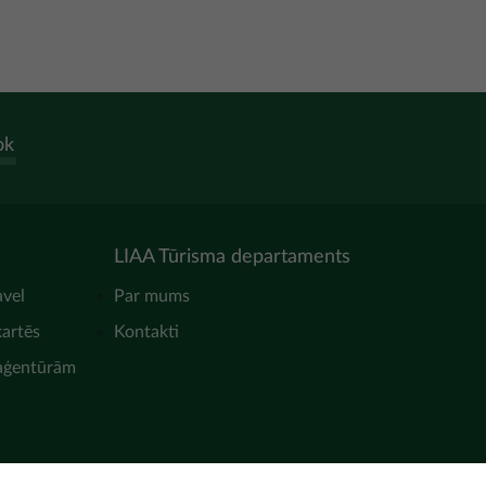
ok
LIAA Tūrisma departaments
avel
Par mums
kartēs
Kontakti
 aģentūrām