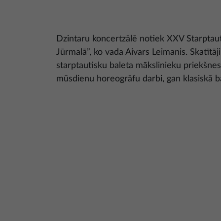
Dzintaru koncertzālē notiek XXV Starptauti
Jūrmalā”, ko vada Aivars Leimanis. Skatītāj
starptautisku baleta mākslinieku priekšn
mūsdienu horeogrāfu darbi, gan klasiskā b