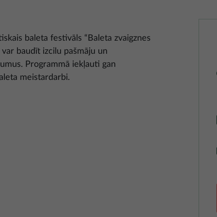
skais baleta festivāls “Baleta zvaigznes
i var baudīt izcilu pašmāju un
esumus. Programmā iekļauti gan
aleta meistardarbi.