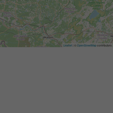
Leaflet
| ©
OpenStreetMap
contributors