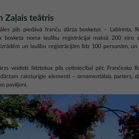
 Zaļais teātris
s pils piedāvā franču dārza bosketus – Labirinta, Rot
 bosketa noma laulību reģistrācijai maksā 200 eiro st
izrādēm un laulību reģistrācijām līdz 100 personām, u
rzs veidots līdztekus pils celtniecībai pēc Frančesko Ras
dārzam raksturīgie elementi – ornamentālais parters, dz
un paviljoni.