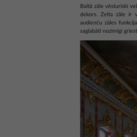
Baltā zāle vēsturiski ve
dekors. Zelta zāle ir 
audienču zāles funkcijai
saglabāti nozīmīgi grie
Attēls