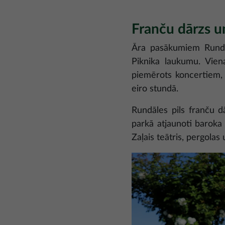
Franču dārzs un
Āra pasākumiem Rundāle
Piknika laukumu. Viena
piemērots koncertiem, 
eiro stundā.
Rundāles pils franču dā
parkā atjaunoti baroka 
Zaļais teātris, pergolas 
Attēls