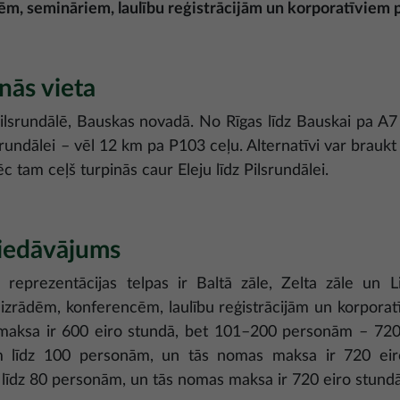
ēm, semināriem, laulību reģistrācijām un korporatīvie
nās vieta
ilsrundālē, Bauskas novadā. No Rīgas līdz Bauskai pa A7
srundālei – vēl 12 km pa P103 ceļu. Alternatīvi var braukt
pēc tam ceļš turpinās caur Eleju līdz Pilsrundālei.
piedāvājums
 reprezentācijas telpas ir Baltā zāle, Zelta zāle un Lie
izrādēm, konferencēm, laulību reģistrācijām un korpora
ksa ir 600 eiro stundā, bet 101–200 personām – 720 e
līdz 100 personām, un tās nomas maksa ir 720 eiro 
īdz 80 personām, un tās nomas maksa ir 720 eiro stund