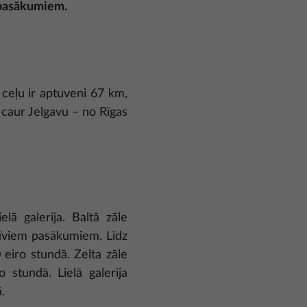
m pasākumiem.
 ceļu ir aptuveni 67 km,
 caur Jelgavu – no Rīgas
lā galerija. Baltā zāle
tīviem pasākumiem. Līdz
iro stundā. Zelta zāle
stundā. Lielā galerija
ā.