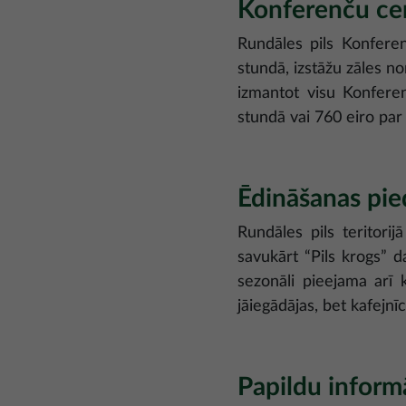
Konferenču cen
Rundāles pils Konfere
stundā, izstāžu zāles 
izmantot visu Konferen
stundā vai 760 eiro pa
Ēdināšanas pi
Rundāles pils teritori
savukārt “Pils krogs” d
sezonāli pieejama arī 
jāiegādājas, bet kafejn
Papildu inform