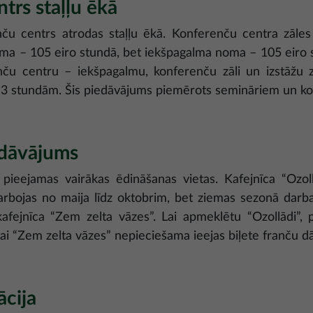
trs staļļu ēkā
nču centrs atrodas staļļu ēkā. Konferenču centra zāl
noma – 105 eiro stundā, bet iekšpagalma noma – 105 eiro 
ču centru – iekšpagalmu, konferenču zāli un izstāžu z
r 3 stundām. Šis piedāvājums piemērots semināriem un 
edāvājums
jā pieejamas vairākas ēdināšanas vietas. Kafejnīca “Ozol
arbojas no maija līdz oktobrim, bet ziemas sezonā darba
kafejnīca “Zem zelta vāzes”. Lai apmeklētu “Ozollādi”, p
īcai “Zem zelta vāzes” nepieciešama ieejas biļete franču d
ācija