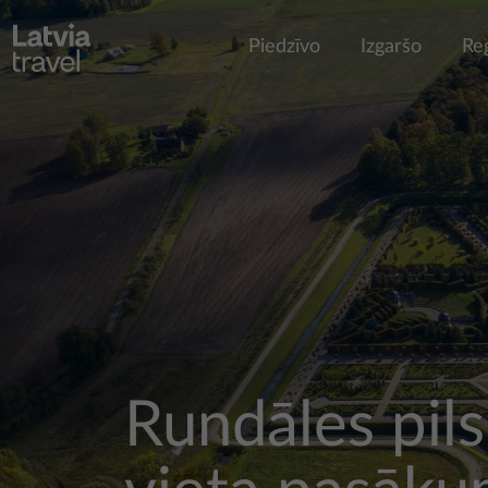
Pārlekt uz galveno saturu
Piedzīvo
Izgaršo
Re
Rundāles pils 