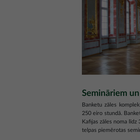
Semināriem u
Banketu zāles kompleks
250 eiro stundā. Banke
Kafijas zāles noma līd
telpas piemērotas semi