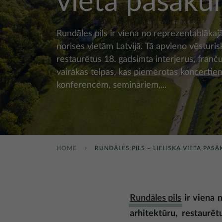
vieta pasāk
Rundāles pils ir viena no reprezentablāk
norises vietām Latvijā. Tā apvieno vēsturis
restaurētus 18. gadsimta interjerus, franč
vairākas telpas, kas piemērotas koncertie
konferencēm, semināriem,...
HOME
RUNDĀLES PILS – LIELISKA VIETA PAS
Rundāles pils
ir viena 
arhitektūru, restaurēt