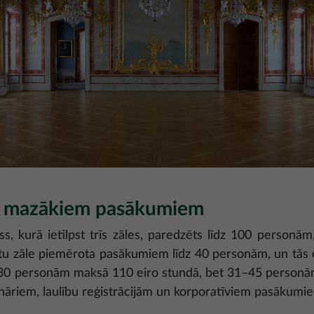
n mazākiem pasākumiem
s, kurā ietilpst trīs zāles, paredzēts līdz 100 personā
tu zāle piemērota pasākumiem līdz 40 personām, un tās c
z 30 personām maksā 110 eiro stundā, bet 31–45 personām
nāriem, laulību reģistrācijām un korporatīviem pasākumi