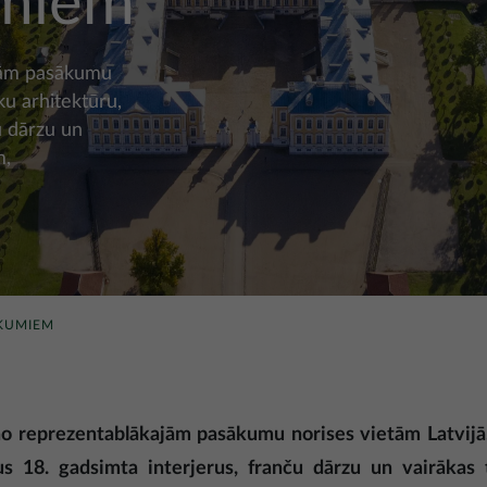
umiem
ajām pasākumu
ku arhitektūru,
u dārzu un
m,
ĀKUMIEM
no reprezentablākajām pasākumu norises vietām Latvijā
us 18. gadsimta interjerus, franču dārzu un vairākas