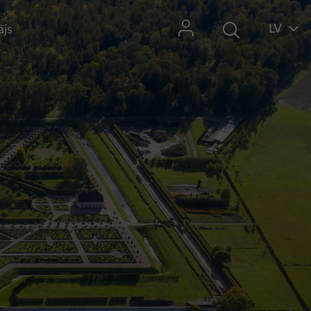
LV
ājs