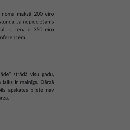
es noma maksā 200 eiro
stundā. Ja nepieciešams
āli –, cena ir 350 eiro
konferencēm.
lāde” strādā visu gadu,
 laiks ir mainīgs. Dārzā
ils apskates biļete nav
ārzā.