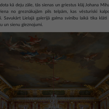
idota kā deju zāle, tās sienas un griestus klāj Johana Mi
viena no greznākajām pils telpām, kas vēsturiski kal
. Savukārt Lielajā galerijā galma svinību laikā tika klāti
stu un sienu gleznojumi.