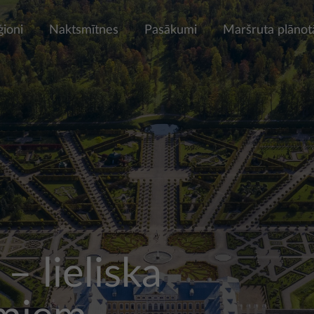
ģioni
Naktsmītnes
Pasākumi
Maršruta plānot
– lieliska