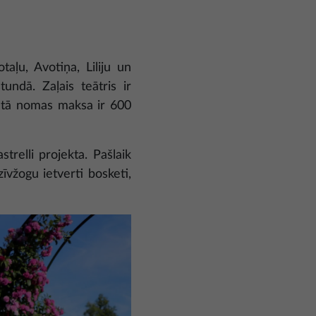
aļu, Avotiņa, Liliju un
undā. Zaļais teātris ir
n tā nomas maksa ir 600
trelli projekta. Pašlaik
īvžogu ietverti bosketi,