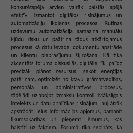
konkurētspēja arvien vairāk balstās spējā
efektīvi izmantot digitālos risinājumus un
automatizāciju ikdienas procesos. Rutīnas
uzdevumu automatizācija samazina manuālu
kļūdu risku un paātrina tādus atkārtojamus
procesus kā datu ievade, dokumentu apstrāde
un klientu pieprasījumu šķirošana. Kā tika
akcentēts foruma diskusijās, digitālie rīki palīdz
precīzāk plānot resursus, sekot enerģijas
patēriņam, optimizēt noliktavu, grāmatvedības,
personāla un administratīvos procesus,
tādējādi uzlabojot izmaksu kontroli. Mākslīgais
intelekts un datu analītikas risinājumi ļauj ātrāk
apstrādāt lielus informācijas apjomus, pamanīt
likumsakarības un pieņemt lēmumus, kas
balstīti uz faktiem. Forumā tika secināts, ka