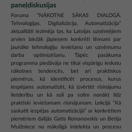
paneļdiskusijas
Foruma “NĀKOTNE SĀKAS DIALOGĀ.
Tehnoloģijas. Digitalizācija. Automatizācija”
aktualitāti iezīmēja tas, ka Latvijas uzņēmējiem
arvien biežāk jāpieņem konkrēti lēmumi par
jaunāko tehnoloģiju ieviešanu un uzņēmumu
darba optimizēšanu. Tāpēc pasākuma
programma piedāvāja ne tikai vispārīgu ieskatu
nākotnes tendencēs, bet arī praktiskus
piemērus, kā identificēt procesus, kurus
iespējams automatizēt, kā izvērtēt risinājumu
lietderību un kā soli pa solim nonākt līdz
praktiski ieviešamam risinājumam. Lekcijā “Kā
saskatīt iespējas automatizācijā” ar konkrētiem
piemēriem dalījās Gatis Romanovskis un Betija
Muižniece no mākslīgā intelekta un procesu