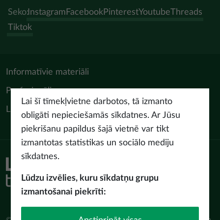
Seko:
Instagram
Facebook
Pinterest
Youtube
Threads
Tiktok
Informatīvie materiāli
Profesionāļiem
Lai šī tīmekļvietne darbotos, tā izmanto
LIAA Tūrisma departaments
obligāti nepieciešamās sīkdatnes. Ar Jūsu
piekrišanu papildus šajā vietnē var tikt
izmantotas statistikas un sociālo mediju
sīkdatnes.
Piekļūstamības paziņojums
Lietošanas noteikumi
Lūdzu izvēlies, kuru sīkdatņu grupu
Privātuma politika
izmantošanai piekrīti:
Sīkdatņu politika