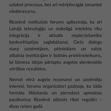
uzlabot procesus, bet arī mērķtiecīgāk izmantot
cilvēkresursu.
Rēzeknē notikušais forums apliecināja, ka arī
Latvijā tehnoloģiju un mākslīgā intelekta rīku
integrācija ir aktuāla nepieciešamība
konkurētspējas saglabāšanai. Ciešs dialogs
starp uzņēmējiem, pētniekiem un valsts
atbalsta institūcijām ir būtisks priekšnoteikums,
lai biznesa idejas pārtaptu augstas pievienotās
vērtības rezultātos.
Ņemot vērā augsto rezonansi un uzņēmēju
interesi, foruma organizatori paziņoja, ka šāda
formāta tīklošanās un pieredzes apmaiņas
pasākumus Rēzeknē plānots rīkot regulāri –
divas reizes gadā.