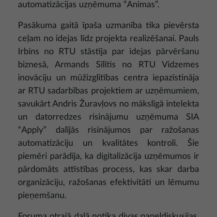
automatizācijas uzņēmuma “Animas”.
Pasākuma gaitā īpaša uzmanība tika pievērsta
ceļam no idejas līdz projekta realizēšanai. Pauls
Irbins no RTU stāstīja par idejas pārvēršanu
biznesā, Armands Sīlītis no RTU Vidzemes
inovāciju un mūžizglītības centra iepazīstināja
ar RTU sadarbības projektiem ar uzņēmumiem,
savukārt Andris Žuravļovs no mākslīgā intelekta
un datorredzes risinājumu uzņēmuma SIA
“Apply” dalījās risinājumos par ražošanas
automatizāciju un kvalitātes kontroli. Šie
piemēri parādīja, ka digitalizācija uzņēmumos ir
pārdomāts attīstības process, kas skar darba
organizāciju, ražošanas efektivitāti un lēmumu
pieņemšanu.
Foruma otrajā daļā notika divas paneļdiskusijas.