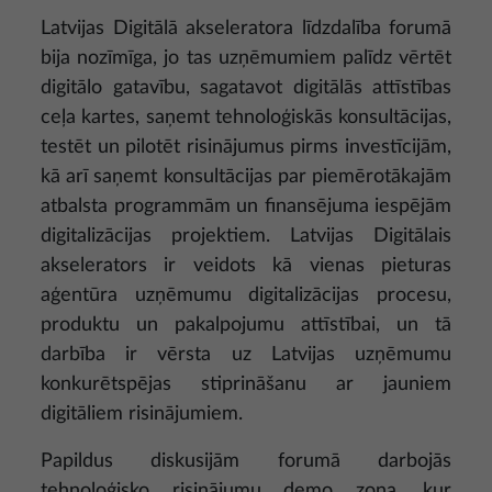
Latvijas Digitālā akseleratora līdzdalība forumā
bija nozīmīga, jo tas uzņēmumiem palīdz vērtēt
digitālo gatavību, sagatavot digitālās attīstības
ceļa kartes, saņemt tehnoloģiskās konsultācijas,
testēt un pilotēt risinājumus pirms investīcijām,
kā arī saņemt konsultācijas par piemērotākajām
atbalsta programmām un finansējuma iespējām
digitalizācijas projektiem. Latvijas Digitālais
akselerators ir veidots kā vienas pieturas
aģentūra uzņēmumu digitalizācijas procesu,
produktu un pakalpojumu attīstībai, un tā
darbība ir vērsta uz Latvijas uzņēmumu
konkurētspējas stiprināšanu ar jauniem
digitāliem risinājumiem.
Papildus diskusijām forumā darbojās
tehnoloģisko risinājumu demo zona, kur