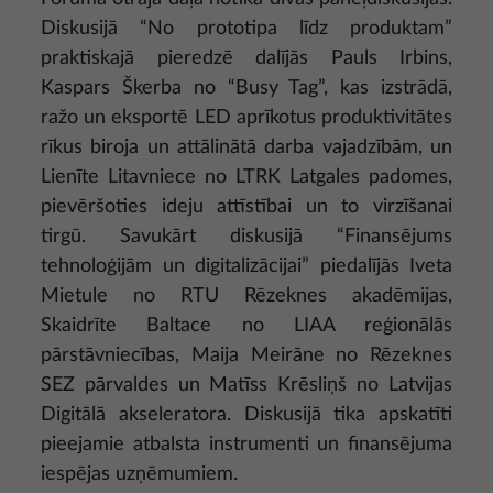
Diskusijā “No prototipa līdz produktam”
praktiskajā pieredzē dalījās Pauls Irbins,
Kaspars Škerba no “Busy Tag”, kas izstrādā,
ražo un eksportē LED aprīkotus produktivitātes
rīkus biroja un attālinātā darba vajadzībām, un
Lienīte Litavniece no LTRK Latgales padomes,
pievēršoties ideju attīstībai un to virzīšanai
tirgū. Savukārt diskusijā “Finansējums
tehnoloģijām un digitalizācijai” piedalījās Iveta
Mietule no RTU Rēzeknes akadēmijas,
Skaidrīte Baltace no LIAA reģionālās
pārstāvniecības, Maija Meirāne no Rēzeknes
SEZ pārvaldes un Matīss Krēsliņš no Latvijas
Digitālā akseleratora. Diskusijā tika apskatīti
pieejamie atbalsta instrumenti un finansējuma
iespējas uzņēmumiem.