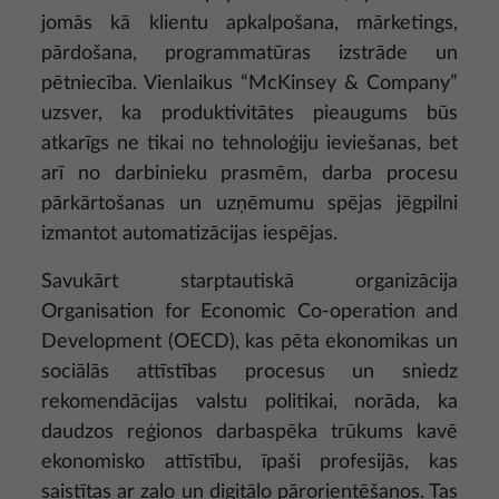
jomās kā klientu apkalpošana, mārketings,
pārdošana, programmatūras izstrāde un
pētniecība. Vienlaikus “McKinsey & Company”
uzsver, ka produktivitātes pieaugums būs
atkarīgs ne tikai no tehnoloģiju ieviešanas, bet
arī no darbinieku prasmēm, darba procesu
pārkārtošanas un uzņēmumu spējas jēgpilni
izmantot automatizācijas iespējas.
Savukārt starptautiskā organizācija
Organisation for Economic Co-operation and
Development (OECD), kas pēta ekonomikas un
sociālās attīstības procesus un sniedz
rekomendācijas valstu politikai, norāda, ka
daudzos reģionos darbaspēka trūkums kavē
ekonomisko attīstību, īpaši profesijās, kas
saistītas ar zaļo un digitālo pārorientēšanos. Tas