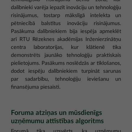
dalībnieki varēja iepazīt inovāciju un tehnoloģiju
risinājumus, tostarp mākslīgā intelekta un
pētniecībā balstītus inovāciju risinājumus.
Pasākuma dalībniekiem bija iespēja apmeklēt
arī RTU Rēzeknes akadēmijas Inženierzinātņu
centra laboratorijas, kur klātienē tika
demonstrēts jaunāko tehnoloģiju praktiskais
pielietojums. Pasākums noslēdzās ar tīklošanos,
dodot iespēju dalībniekiem turpināt sarunas
par sadarbību, tehnoloģiju ieviešanu un
finansējuma piesaisti.
Foruma atziņas un mūsdienīgs
uzņēmumu attīstības algoritms
Forumā tika uzsvērts, ka uzņēmumu