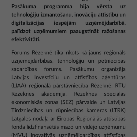
Pasākuma programma bija vērsta uz
tehnoloģiju izmantošanu, inovāciju attīstību un
digitalizācijas iespējām uzņēmējdarbībā,
palīdzot uzņēmumiem paaugstināt ražošanas
efektivitāti.
Forums Rēzeknē tika rīkots kā jauns reģionāls
uzņēmējdarbības, tehnoloģiju un pētniecības
sadarbības forums. Pasākumu organizēja
Latvijas Investīciju un attīstības aģentūras
(LIAA) reģionālā pārstāvniecība Rēzeknē, RTU
Rēzeknes akadēmija, Rēzeknes speciālās
ekonomiskās zonas (SEZ) pārvalde un Latvijas
Tirdzniecības un rūpniecības kameras (LTRK)
Latgales nodaļa ar Eiropas Reģionālās attīstības
fonda līdzfinansētās mazo un vidējo uzņēmumu
(MVU) inovatīvās uzņēmējdarbības attīstības