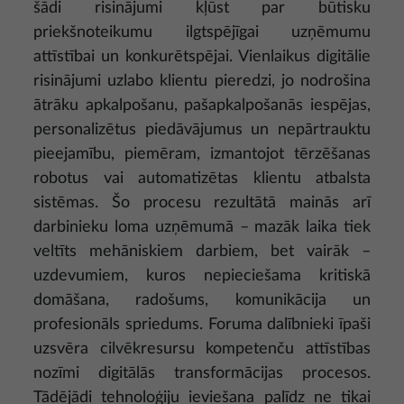
šādi risinājumi kļūst par būtisku
priekšnoteikumu ilgtspējīgai uzņēmumu
attīstībai un konkurētspējai. Vienlaikus digitālie
risinājumi uzlabo klientu pieredzi, jo nodrošina
ātrāku apkalpošanu, pašapkalpošanās iespējas,
personalizētus piedāvājumus un nepārtrauktu
pieejamību, piemēram, izmantojot tērzēšanas
robotus vai automatizētas klientu atbalsta
sistēmas. Šo procesu rezultātā mainās arī
darbinieku loma uzņēmumā – mazāk laika tiek
veltīts mehāniskiem darbiem, bet vairāk –
uzdevumiem, kuros nepieciešama kritiskā
domāšana, radošums, komunikācija un
profesionāls spriedums. Foruma dalībnieki īpaši
uzsvēra cilvēkresursu kompetenču attīstības
nozīmi digitālās transformācijas procesos.
Tādējādi tehnoloģiju ieviešana palīdz ne tikai