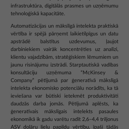
infrastruktūra, digitālās prasmes un uzņēmumu
tehnoloģiskā kapacitāte.
Automatizācijas un mākslīgā intelekta praktiskā
vērtība ir spējā pārņemt laikietilpīgus un datu
apstrādē balstītus uzdevumus, ļaujot
darbiniekiem vairāk koncentrēties uz analīzi,
klientu vajadzībām, stratēģiskiem lēmumiem un
jaunu risinājumu izstrādi. Starptautiskā vadības
konsultāciju uzņēmuma “McKinsey &
Company” pētījumā par ģeneratīvā mākslīgā
intelekta ekonomisko potenciālu norādīts, ka tā
ieviešana var būtiski ietekmēt produktivitāti
daudzās darba jomās. Pētījumā aplēsts, ka
ģeneratīvais mākslīgais intelekts pasaules
ekonomikā ik gadu varētu radīt 2,6–4,4 triljonus
ASV dolāru lielu papildu vērtību, īpaši tādās