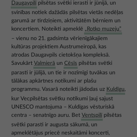
Daugavpilī
pilsētas svētki ierasti ir jūnijā, un
svinības notiek dažādās pilsētas vietās nedēļas
garumā ar tirdziņiem, aktivitātēm bērniem un
koncertiem. Noteikti apmeklē
„Rotko muzeju”
– vienu no 21. gadsimta vērienīgākajiem
kultūras projektiem Austrumeiropā, kas
atrodas Daugavpils cietokšņa kompleksā.
Savukārt
Valmierā
un
Cēsīs
pilsētas svētki
parasti ir jūlijā, un tie ir nozīmīgi tuvākas un
tālākas apkārtnes notikumi ar plašu
programmu. Vasarā noteikti jādodas uz
Kuldīgu
,
kur Vecpilsētas svētku notikumi ļauj sajust
UNESCO mantojuma – Kuldīgas vēsturiskā
centra – senatnīgo auru. Bet
Ventspilī
pilsētas
svētki parasti ir augusta sākumā, un
apmeklētājus priecē neskaitāmi koncerti,