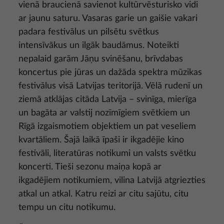
vienā braucienā savienot kultūrvēsturisko vidi
ar jaunu saturu. Vasaras garie un gaišie vakari
padara festivālus un pilsētu svētkus
intensīvākus un ilgāk baudāmus. Noteikti
nepalaid garām Jāņu svinēšanu, brīvdabas
koncertus pie jūras un dažāda spektra mūzikas
festivālus visā Latvijas teritorijā. Vēlā rudenī un
ziemā atklājas citāda Latvija – svinīga, mierīga
un bagāta ar valstij nozīmīgiem svētkiem un
Rīgā izgaismotiem objektiem un pat veseliem
kvartāliem. Šajā laikā īpaši ir ikgadējie kino
festivāli, literatūras notikumi un valsts svētku
koncerti. Tieši sezonu maiņa kopā ar
ikgadējiem notikumiem, vilina Latvijā atgriezties
atkal un atkal. Katru reizi ar citu sajūtu, citu
tempu un citu notikumu.