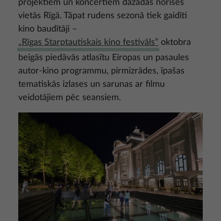
projektiem un koncertiem dažādās norises
vietās Rīgā. Tāpat rudens sezonā tiek gaidīti
kino baudītāji –
„Rīgas Starptautiskais kino festivāls”
oktobra
beigās piedāvās atlasītu Eiropas un pasaules
autor-kino programmu, pirmizrādes, īpašas
tematiskās izlases un sarunas ar filmu
veidotājiem pēc seansiem.
Attēls