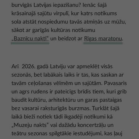
burvīgās Latvijas iepazīšanu? Ienāc šajā
krāsainajā sajūtu virpulī, kur katrs notikums
sola atstāt nospiedumu tavās atmiņās uz mūžu,
sākot ar garīgās kultūras notikumu
„Baznīcu nakti”
un beidzot ar
Rīgas maratonu
.
Arī 2026. gadā Latviju var apmeklēt visās
sezonās, bet labākais laiks ir tas, kas saskan ar
tavām ceļošanas vēlmēm un sajūtām. Pavasaris
un agrs rudens ir pateicīgs brīdis tiem, kuri grib
baudīt kultūru, arhitektūru un garas pastaigas
bez vasarai raksturīgās burzmas. Turklāt šajā
laikā bieži notiek tādi ikgadēji notikumi kā
„Muzeju nakts” vai dažādu koncertzāļu un
teātru sezonas spilgtākie iestudējumi, kas ļauj