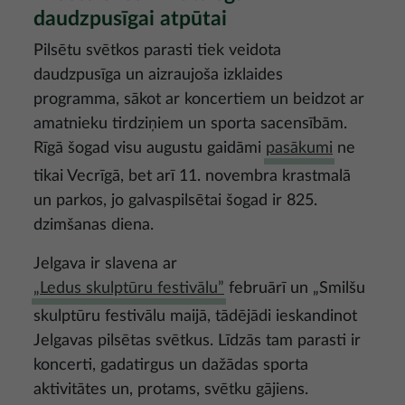
daudzpusīgai atpūtai
Pilsētu svētkos parasti tiek veidota
daudzpusīga un aizraujoša izklaides
programma, sākot ar koncertiem un beidzot ar
amatnieku tirdziņiem un sporta sacensībām.
Rīgā šogad visu augustu gaidāmi
pasākumi
ne
tikai Vecrīgā, bet arī 11. novembra krastmalā
un parkos, jo galvaspilsētai šogad ir 825.
dzimšanas diena.
Jelgava ir slavena ar
„Ledus skulptūru festivālu”
februārī un „Smilšu
skulptūru festivālu maijā, tādējādi ieskandinot
Jelgavas pilsētas svētkus. Līdzās tam parasti ir
koncerti, gadatirgus un dažādas sporta
aktivitātes un, protams, svētku gājiens.