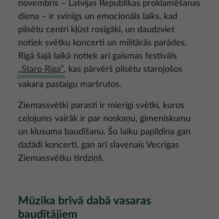
novembris – Latvijas Republikas proklamēšanas
diena – ir svinīgs un emocionāls laiks, kad
pilsētu centri kļūst rosīgāki, un daudzviet
notiek svētku koncerti un militārās parādes.
Rīgā šajā laikā notiek arī gaismas festivāls
„Staro Rīga”
, kas pārvērš pilsētu starojošos
vakara pastaigu maršrutos.
Ziemassvētki parasti ir mierīgi svētki, kuros
ceļojums vairāk ir par noskaņu, ģimeniskumu
un klusuma baudīšanu. Šo laiku papildina gan
dažādi koncerti, gan arī slavenais Vecrīgas
Ziemassvētku tirdziņš.
Mūzika brīvā dabā vasaras
baudītājiem