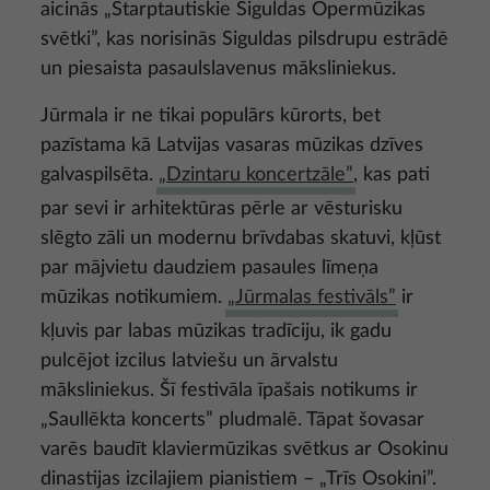
aicinās „Starptautiskie Siguldas Opermūzikas
svētki”, kas norisinās Siguldas pilsdrupu estrādē
un piesaista pasaulslavenus māksliniekus.
Jūrmala ir ne tikai populārs kūrorts, bet
pazīstama kā Latvijas vasaras mūzikas dzīves
galvaspilsēta.
„Dzintaru koncertzāle”
, kas pati
par sevi ir arhitektūras pērle ar vēsturisku
slēgto zāli un modernu brīvdabas skatuvi, kļūst
par mājvietu daudziem pasaules līmeņa
mūzikas notikumiem.
„Jūrmalas festivāls”
ir
kļuvis par labas mūzikas tradīciju, ik gadu
pulcējot izcilus latviešu un ārvalstu
māksliniekus. Šī festivāla īpašais notikums ir
„Saullēkta koncerts” pludmalē. Tāpat šovasar
varēs baudīt klaviermūzikas svētkus ar Osokinu
dinastijas izcilajiem pianistiem – „Trīs Osokini”.