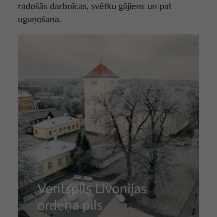
radošās darbnīcas, svētku gājiens un pat
uguņošana.
Attēls
Ventspils Livonijas
ordeņa pils