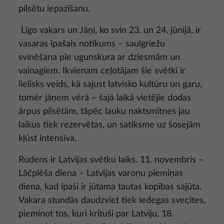
pilsētu iepazīšanu.
Līgo vakars un Jāņi, ko svin 23. un 24. jūnijā, ir
vasaras īpašais notikums – saulgriežu
svinēšana pie ugunskura ar dziesmām un
vainagiem. Ikvienam ceļotājam šie svētki ir
lielisks veids, kā sajust latvisko kultūru un garu,
tomēr jāņem vērā – šajā laikā vietējie dodas
ārpus pilsētām, tāpēc lauku naktsmītnes jau
laikus tiek rezervētas, un satiksme uz šosejām
kļūst intensīva.
Rudens ir Latvijas svētku laiks. 11. novembris –
Lāčplēša diena – Latvijas varoņu piemiņas
diena, kad īpaši ir jūtama tautas kopības sajūta.
Vakara stundās daudzviet tiek iedegas svecītes,
pieminot tos, kuri krituši par Latviju. 18.