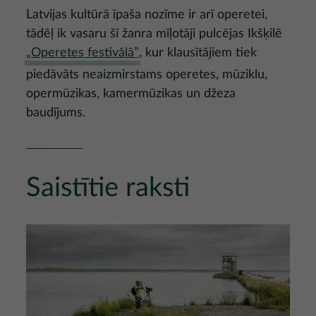
Latvijas kultūrā īpaša nozīme ir arī operetei,
tādēļ ik vasaru šī žanra mīļotāji pulcējas Ikšķilē
„Operetes festivālā”
, kur klausītājiem tiek
piedāvāts neaizmirstams operetes, mūziklu,
opermūzikas, kamermūzikas un džeza
baudījums.
Saistītie raksti
Attēls