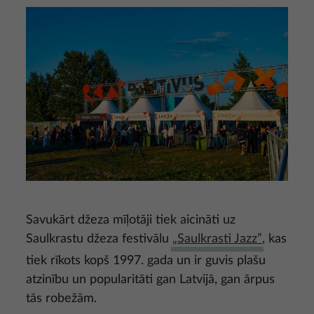
Attēls
Savukārt džeza mīļotāji tiek aicināti uz
Saulkrastu džeza festivālu
„Saulkrasti Jazz”
, kas
tiek rīkots kopš 1997. gada un ir guvis plašu
atzinību un popularitāti gan Latvijā, gan ārpus
tās robežām.