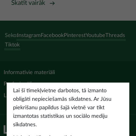
Skatīt vairāk
Seko:
Instagram
Facebook
Pinterest
Youtube
Threads
Tiktok
Informatīvie materiāli
Profesionāļiem
Lai šī tīmekļvietne darbotos, tā izmanto
LIAA Tūrisma departaments
obligāti nepieciešamās sīkdatnes. Ar Jūsu
piekrišanu papildus šajā vietnē var tikt
izmantotas statistikas un sociālo mediju
sīkdatnes.
Piekļūstamības paziņojums
Lietošanas noteikumi