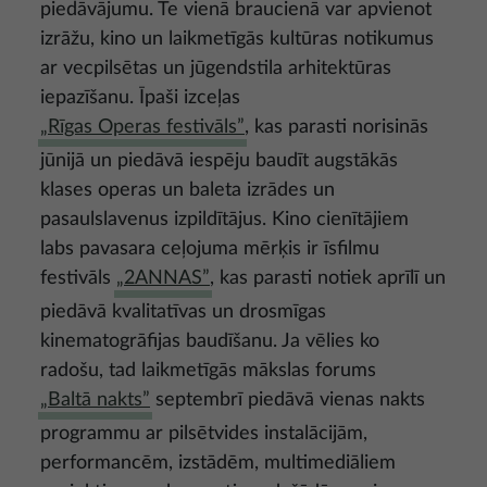
piedāvājumu. Te vienā braucienā var apvienot
izrāžu, kino un laikmetīgās kultūras notikumus
ar vecpilsētas un jūgendstila arhitektūras
iepazīšanu. Īpaši izceļas
„Rīgas Operas festivāls”
, kas parasti norisinās
jūnijā un piedāvā iespēju baudīt augstākās
klases operas un baleta izrādes un
pasaulslavenus izpildītājus. Kino cienītājiem
labs pavasara ceļojuma mērķis ir īsfilmu
festivāls
„2ANNAS”
, kas parasti notiek aprīlī un
piedāvā kvalitatīvas un drosmīgas
kinematogrāfijas baudīšanu. Ja vēlies ko
radošu, tad laikmetīgās mākslas forums
„Baltā nakts”
septembrī piedāvā vienas nakts
programmu ar pilsētvides instalācijām,
performancēm, izstādēm, multimediāliem