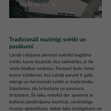
Skatīt vairāk
Tradicionāli nozīmīgi svētki un
pasākumi
Latvijā ceļojuma pieredzi noteikti bagātina
svētki, kuros iesaistās visa sabiedrība, jo tie
veido kopības noskaņu. Pavasarī īpašu lomu
ieņem Lieldienas, kas Latvijā parasti ir gaiši,
mierīgi un harmoniski svētki ar tradicionālu
šūpošanos, olu krāsošanu un pavasara
tirdziņiem. Šo laiku noteikti der apvienot ar
kultūras piedāvājumu baznīcās, nesteidzīgu
muzeju apskatīšanu, dabas taku izstaigāšanu un