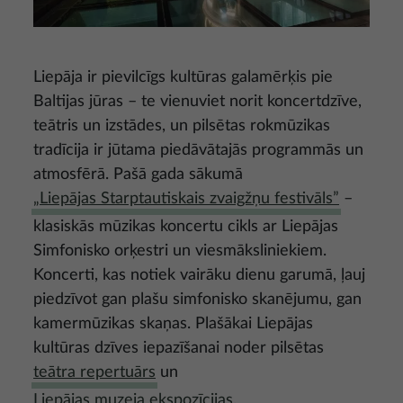
Liepāja ir pievilcīgs kultūras galamērķis pie
Baltijas jūras – te vienuviet norit koncertdzīve,
teātris un izstādes, un pilsētas rokmūzikas
tradīcija ir jūtama piedāvātajās programmās un
atmosfērā. Pašā gada sākumā
„Liepājas Starptautiskais zvaigžņu festivāls”
–
klasiskās mūzikas koncertu cikls ar Liepājas
Simfonisko orķestri un viesmāksliniekiem.
Koncerti, kas notiek vairāku dienu garumā, ļauj
piedzīvot gan plašu simfonisko skanējumu, gan
kamermūzikas skaņas. Plašākai Liepājas
kultūras dzīves iepazīšanai noder pilsētas
teātra repertuārs
un
Liepājas muzeja ekspozīcijas
.