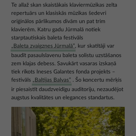
Te allaž skan skaistākais klaviermūzikas zelta
repertuārs un klasiskās mūzikas šedevri
oriģinālos pārlikumos divām un pat trim
klavierēm. Katru gadu Jūrmalā notiek
starptautiskais baleta festivāls
„Baleta zvaigznes Jūrmalā”
, kur skatītāji var
baudīt pasaulslavenu baleta solistu uzstāšanos
zem klajas debess. Savukārt vasaras izskaņā
tiek rīkots Ineses Galantes fonda projekts –
festivāls
„Baltijas Balvas”
. Šo koncertu mērķis
ir piesaistīt daudzveidīgu auditoriju, nezaudējot
augstus kvalitātes un elegances standartus.
Attēls