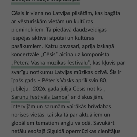
Cēsis ir viena no Latvijas pilsētām, kas bagāta
ar vēsturiskām vietām un kultūras
pieminekļiem. Tā piedāvā daudzveidīgas
iespējas aktīvai atpūtai un kultūras
pasākumiem. Katru pavasari, aprīļa izskaņā
koncertzāle „Cēsis” aicina uz komponista
„Pētera Vaska mūzikas festivālu”
, kas kļuvis par
svarīgu notikumu Latvijas mūzikas dzīvē. Šis ir
īpašs gads – Pēteris Vasks aprīlī svin 80.
jubileju. 2026. gada jūlijā Cēsīs notiks „
Sarunu festivāls Lampa”
ar diskusijām,
intervijām un sarunām vairākās brīvdabas
norises vietās, tai skaitā par aktuāliem un
globāliem tematiem angļu valodā. Savukārt
netālu esošajā Siguldā opermūzikas cienītājus