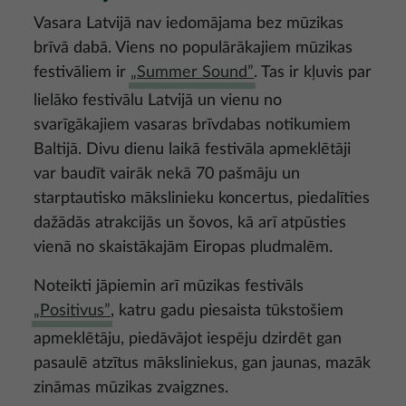
Vasara Latvijā nav iedomājama bez mūzikas
brīvā dabā. Viens no populārākajiem mūzikas
festivāliem ir
„Summer Sound”
. Tas ir kļuvis par
lielāko festivālu Latvijā un vienu no
svarīgākajiem vasaras brīvdabas notikumiem
Baltijā. Divu dienu laikā festivāla apmeklētāji
var baudīt vairāk nekā 70 pašmāju un
starptautisko mākslinieku koncertus, piedalīties
dažādās atrakcijās un šovos, kā arī atpūsties
vienā no skaistākajām Eiropas pludmalēm.
Noteikti jāpiemin arī mūzikas festivāls
„Positivus”
, katru gadu piesaista tūkstošiem
apmeklētāju, piedāvājot iespēju dzirdēt gan
pasaulē atzītus māksliniekus, gan jaunas, mazāk
zināmas mūzikas zvaigznes.