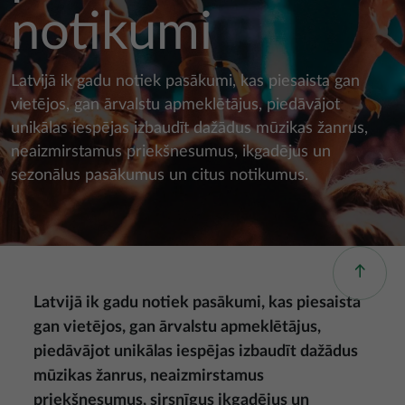
notikumi
Latvijā ik gadu notiek pasākumi, kas piesaista gan
vietējos, gan ārvalstu apmeklētājus, piedāvājot
unikālas iespējas izbaudīt dažādus mūzikas žanrus,
neaizmirstamus priekšnesumus, ikgadējus un
sezonālus pasākumus un citus notikumus.
Latvijā ik gadu notiek pasākumi, kas piesaista
gan vietējos, gan ārvalstu apmeklētājus,
piedāvājot unikālas iespējas izbaudīt dažādus
mūzikas žanrus, neaizmirstamus
priekšnesumus, sirsnīgus ikgadējus un