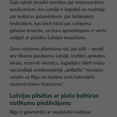
Šajā rakstā atradīsi norādes par interesantiem
pasākumiem, kas Latvijā ir ikgadēji un nozīmīgi,
par kultūras galamērķiem, par lielākajiem
festivāliem, kas bieži kļūst par ceļojuma
galveno iemeslu, un kuru apmeklējumu ir vērts
salāgot ar plašāku Latvijas iepazīšanu.
Savu ceļojuma plānošanu sāc jau tūlīt – atrodi
sev tīkamo pasākumu Latvijā, izvēlies apskates
vietas, rezervē viesnīcu, iegādājies biļeti mūsu
nacionālajā aviokompānijā „airBaltic” tiešajam
reisam uz Rīgu un ieplāno savā kalendārā
neaizmirstamu braucienu!
Latvijas pilsētas ar plašu kultūras
notikumu piedāvājumu
Rīga ir galamērķis ar visplašāko kultūras