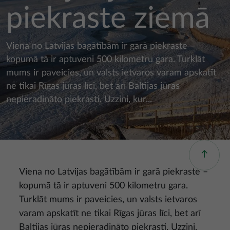
piekraste ziemā
Viena no Latvijas bagātībām ir garā piekraste –
kopumā tā ir aptuveni 500 kilometru gara. Turklāt
mums ir paveicies, un valsts ietvaros varam apskatīt
ne tikai Rīgas jūras līci, bet arī Baltijas jūras
nepieradināto piekrasti. Uzzini, kur...
Viena no Latvijas bagātībām ir garā piekraste –
kopumā tā ir aptuveni 500 kilometru gara.
Turklāt mums ir paveicies, un valsts ietvaros
varam apskatīt ne tikai Rīgas jūras līci, bet arī
Baltijas jūras nepieradināto piekrasti. Uzzini,