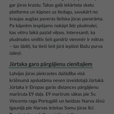
gar jūras krastu. Takas galā iekārtota skatu
platforma un kāpnes uz liedagu, savukārt no
kraujas augšas paveras lieliska jūras panorāma.
Pa kāpnēm iespējams nokāpt līdz pludmalei,
kas vētru laikā pazūd viļņos. Interesanti, ka
pludmales smiltis šeit gandrīz vienmēr ir mitras
– tas tādēļ, ka tieši šeit jūrā ieplūst Bažu purva
ūdeņi.
Jūrtaka garo pārgājienu cienītajiem
Latvijas jūras piekrastes dažādība visā
krāšnumā apskatāma nesen izveidotajā Jūrtakā.
Jūrtaka ir Eiropas garās distances pārgājienu
maršruta E9 daļa. E9 maršruts sākas pie Sv.
Vincenta raga Portugālē un beidzas Narva-Jēsū
Igaunijā pie Narvas ietekas Somu jūras līcī.