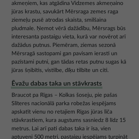
akmeņiem, kas atgādina Vidzemes akmeņaino
jūras krastu, savukārt Mērsraga zemes raga
ziemeļu pusē atrodas skaista, smilšaina
pludmale. Ņemot vērā dažādību, Mērsrags būs
interesanta pastaigu vieta, kurā var novērot arī
dažādus putnus. Piemēram, ziemas sezonā
Mērsragā sastopami gan pavisam ierasti un
pazīstami putni, gan tādas retas putnu sugas kā
jūras šņibītis, vistilbe, dīķu tilbīte un citi.
Ēvažu dabas taka un stāvkrasts
Braucot pa Rīgas – Kolkas šoseju, pie pašas
Slīteres nacionālā parka robežas iespējams
apskatīt vienu no retajiem Rīgas jūras līča
stāvkrastiem, kura augstums sasniedz 8 līdz 15
metrus. Lai arī pati dabas taka ir īsa, vien
aptuveni 500 metri, pastaigu iespējams turpināt