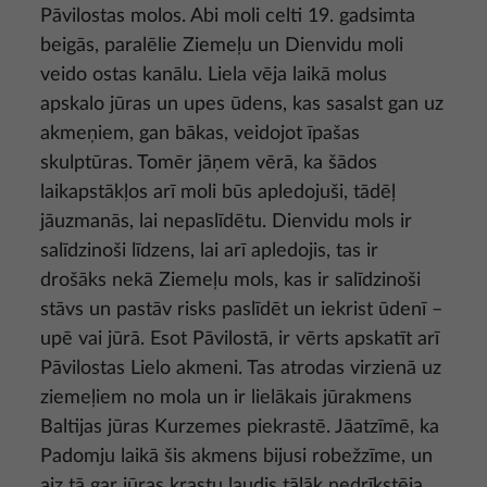
Pāvilostas molos. Abi moli celti 19. gadsimta
beigās, paralēlie Ziemeļu un Dienvidu moli
veido ostas kanālu. Liela vēja laikā molus
apskalo jūras un upes ūdens, kas sasalst gan uz
akmeņiem, gan bākas, veidojot īpašas
skulptūras. Tomēr jāņem vērā, ka šādos
laikapstākļos arī moli būs apledojuši, tādēļ
jāuzmanās, lai nepaslīdētu. Dienvidu mols ir
salīdzinoši līdzens, lai arī apledojis, tas ir
drošāks nekā Ziemeļu mols, kas ir salīdzinoši
stāvs un pastāv risks paslīdēt un iekrist ūdenī –
upē vai jūrā. Esot Pāvilostā, ir vērts apskatīt arī
Pāvilostas Lielo akmeni. Tas atrodas virzienā uz
ziemeļiem no mola un ir lielākais jūrakmens
Baltijas jūras Kurzemes piekrastē. Jāatzīmē, ka
Padomju laikā šis akmens bijusi robežzīme, un
aiz tā gar jūras krastu ļaudis tālāk nedrīkstēja