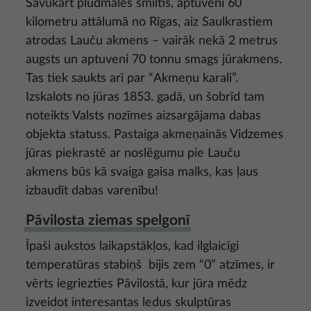
Savukārt pludmales smiltīs, aptuveni 60
kilometru attālumā no Rīgas, aiz Saulkrastiem
atrodas Lauču akmens – vairāk nekā 2 metrus
augsts un aptuveni 70 tonnu smags jūrakmens.
Tas tiek saukts arī par “Akmeņu karali”.
Izskalots no jūras 1853. gadā, un šobrīd tam
noteikts Valsts nozīmes aizsargājama dabas
objekta statuss. Pastaiga akmeņainās Vidzemes
jūras piekrastē ar noslēgumu pie Lauču
akmens būs kā svaiga gaisa malks, kas ļaus
izbaudīt dabas varenību!
Pāvilosta ziemas spelgonī
Īpaši aukstos laikapstākļos, kad ilglaicīgi
temperatūras stabiņš bijis zem “0” atzīmes, ir
vērts iegriezties Pāvilostā, kur jūra mēdz
izveidot interesantas ledus skulptūras