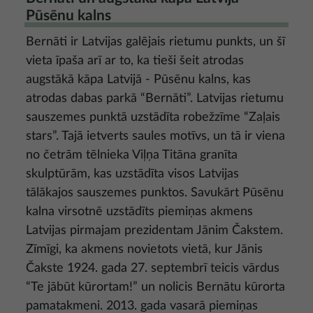
Pūsēnu kalns
Bernāti ir Latvijas galējais rietumu punkts, un šī
vieta īpaša arī ar to, ka tieši šeit atrodas
augstākā kāpa Latvijā - Pūsēnu kalns, kas
atrodas dabas parkā “Bernāti”. Latvijas rietumu
sauszemes punktā uzstādīta robežzīme “Zaļais
stars”. Tajā ietverts saules motīvs, un tā ir viena
no četrām tēlnieka Viļņa Titāna granīta
skulptūrām, kas uzstādīta visos Latvijas
tālākajos sauszemes punktos. Savukārt Pūsēnu
kalna virsotnē uzstādīts piemiņas akmens
Latvijas pirmajam prezidentam Jānim Čakstem.
Zīmīgi, ka akmens novietots vietā, kur Jānis
Čakste 1924. gada 27. septembrī teicis vārdus
“Te jābūt kūrortam!” un nolicis Bernātu kūrorta
pamatakmeni. 2013. gada vasarā piemiņas