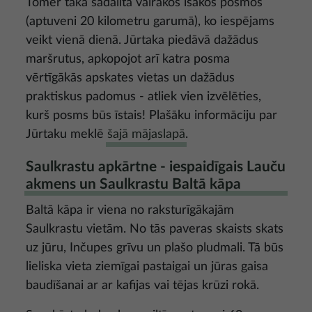
Tomēr taka sadalīta vairākos īsākos posmos
(aptuveni 20 kilometru garumā), ko iespējams
veikt vienā dienā. Jūrtaka piedāvā dažādus
maršrutus, apkopojot arī katra posma
vērtīgākās apskates vietas un dažādus
praktiskus padomus - atliek vien izvēlēties,
kurš posms būs īstais! Plašāku informāciju par
Jūrtaku meklē
šajā mājaslapā
.
Saulkrastu apkārtne - iespaidīgais Lauču
akmens un Saulkrastu Baltā kāpa
Baltā kāpa ir viena no raksturīgākajām
Saulkrastu vietām. No tās paveras skaists skats
uz jūru, Inčupes grīvu un plašo pludmali. Tā būs
lieliska vieta ziemīgai pastaigai un jūras gaisa
baudīšanai ar ar kafijas vai tējas krūzi rokā.