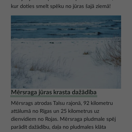
kur doties smelt spēku no jūras šajā ziemā!
Attēls
Mērsraga jūras krasta dažādība
Mērsrags atrodas Talsu rajonā, 92 kilometru
attālumā no Rīgas un 25 kilometrus uz
dienvidiem no Rojas. Mērsraga pludmale spēj
parādīt dažādību, daļa no pludmales klāta