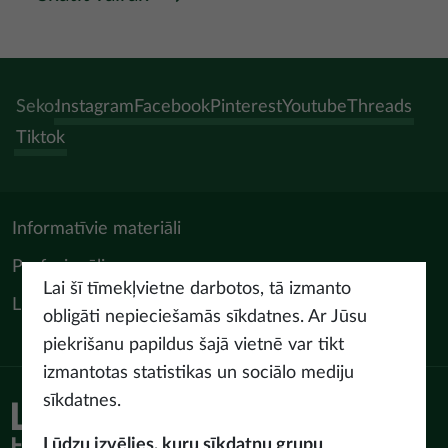
Seko:
Instagram
Facebook
Pinterest
Youtube
Threads
Tiktok
Informatīvie materiāli
Profesionāļiem
Lai šī tīmekļvietne darbotos, tā izmanto
LIAA Tūrisma departaments
obligāti nepieciešamās sīkdatnes. Ar Jūsu
piekrišanu papildus šajā vietnē var tikt
izmantotas statistikas un sociālo mediju
sīkdatnes.
Piekļūstamības paziņojums
Lietošanas noteikumi
Lūdzu izvēlies, kuru sīkdatņu grupu