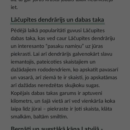
iet.
Lāčupītes dendrārijs un dabas taka
Pēdējā laikā popularitāti guvusi Lāčupītes
dabas taka, kas ved caur Lāčupītes dendrāriju
un interesanto “pasaku namiņu” uz jūras
piekrasti. Lai arī dendrārijs galvenokārt slavu
iemantojis, pateicoties skaistajiem un
dažādajiem rododendriem, ko apskatīt pavasarī
un vasarā, arī ziemā te ir skaisti, jo apskatāmas
arī dažādas neredzētas skujkoku sugas.
Kopējais dabas takas garums ir aptuveni
kilometrs, un šajā vietā arī ved vienkārša koka
laipa līdz jūrai – piekraste ir ļoti skaista, klāta
smalkām, baltām smiltīm.
Bernāti un augstākā kāpa Latvijā -