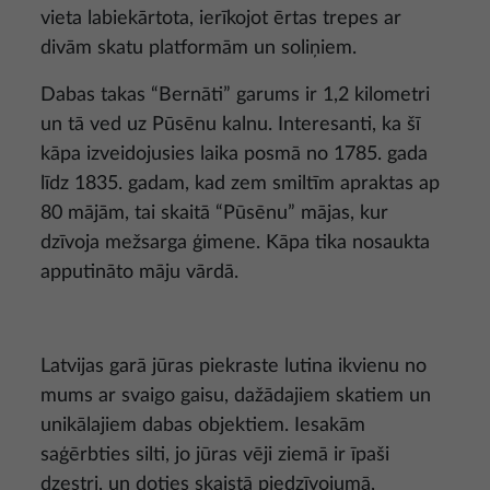
vieta labiekārtota, ierīkojot ērtas trepes ar
divām skatu platformām un soliņiem.
Dabas takas “Bernāti” garums ir 1,2 kilometri
un tā ved uz Pūsēnu kalnu. Interesanti, ka šī
kāpa izveidojusies laika posmā no 1785. gada
līdz 1835. gadam, kad zem smiltīm apraktas ap
80 mājām, tai skaitā “Pūsēnu” mājas, kur
dzīvoja mežsarga ģimene. Kāpa tika nosaukta
apputināto māju vārdā.
Latvijas garā jūras piekraste lutina ikvienu no
mums ar svaigo gaisu, dažādajiem skatiem un
unikālajiem dabas objektiem. Iesakām
saģērbties silti, jo jūras vēji ziemā ir īpaši
dzestri, un doties skaistā piedzīvojumā,