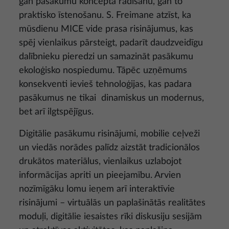
gan pasākumu koncepta radīšanu, gan to
praktisko īstenošanu. S. Freimane atzīst, ka
mūsdienu MICE vide prasa risinājumus, kas
spēj vienlaikus pārsteigt, padarīt daudzveidīgu
dalībnieku pieredzi un samazināt pasākumu
ekoloģisko nospiedumu. Tāpēc uzņēmums
konsekventi ievieš tehnoloģijas, kas padara
pasākumus ne tikai dinamiskus un modernus,
bet arī ilgtspējīgus.
Digitālie pasākumu risinājumi, mobilie ceļveži
un viedās norādes palīdz aizstāt tradicionālos
drukātos materiālus, vienlaikus uzlabojot
informācijas apriti un pieejamību. Arvien
nozīmīgāku lomu ieņem arī interaktīvie
risinājumi – virtuālās un paplašinātās realitātes
moduļi, digitālie iesaistes rīki diskusiju sesijām