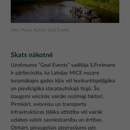
Foto: Plosts. Autors: Goal Events
Skats nākotnē
Uzņēmuma “Goal Events” vadītāja S.Freimane
ir pārliecināta, ka Latvijas MICE nozare
turpmākajos gados kļūs vēl konkurētspējīgāka
un pievilcīgāka starptautiskajā tirgū. Šo
izaugsmi veicinās vairāki nozīmīgi faktori.
Pirmkārt, avioreisu un transporta
infrastruktūras tālāka attīstība vēl vairāk
uzlabos valsts sasniedzamību un ērtības.
Otrkārt, pieaugošais pieprasījums pēc