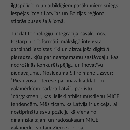
ilgtspējīgiem un atbildīgiem pasākumiem sniegs
iespējas izcelt Latvijas un Baltijas reģiona
stiprās puses šajā jomā.
Turklāt tehnoloģiju integrācija pasākumos,
tostarp hibrīdformāti, mākslīgā intelekta
darbināti iesaistes rīki un aizraujoša digitālā
pieredze, kļūs par neatņemamu sastāvdaļu, kas
nodrošinās konkurētspējīgu un inovatīvu
piedāvājumu. Noslēgumā S.Freimane uzsver:
“Pieaugoša interese par mazāk atklātiem
galamērķiem padara Latviju par īstu
“dārgakmeni”, kas lieliski atbilst mūsdienu MICE
tendencēm. Mēs ticam, ka Latvija ir uz ceļa, lai
nostiprinātu savu pozīciju kā viena no
dinamiskākajām un radošākajām MICE
galamērķu vietām Ziemeļeiropā.”