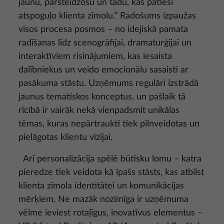
jaunu, pārsteidzošu un tādu, kas patiesi
atspoguļo klienta zīmolu.” Radošums izpaužas
visos procesa posmos – no idejiskā pamata
radīšanas līdz scenogrāfijai, dramaturģijai un
interaktīviem risinājumiem, kas iesaista
dalībniekus un veido emocionālu sasaisti ar
pasākuma stāstu. Uzņēmums regulāri izstrādā
jaunus tematiskos konceptus, un pašlaik tā
rīcībā ir vairāk nekā vienpadsmit unikālas
tēmas, kuras nepārtraukti tiek pilnveidotas un
pielāgotas klientu vīzijai.
Arī personalizācija spēlē būtisku lomu – katra
pieredze tiek veidota kā īpašs stāsts, kas atbilst
klienta zīmola identitātei un komunikācijas
mērķiem. Ne mazāk nozīmīga ir uzņēmuma
vēlme ieviest rotaļīgus, inovatīvus elementus –