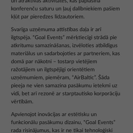
un atraktīvas aktivitātes, kas paplašina
konferenču saturu un ļauj dalībniekiem pašiem
kļūt par pieredzes līdzautoriem.
Svarīga uzņēmuma attīstības daļa ir arī
ilgtspēja. “Goal Events” mērķtiecīgi strādā pie
atkritumu samazināšanas, izvēloties atbildīgus
materiālus un sadarbojoties ar partneriem, kas
domā par nākotni – tostarp vietējiem
ražotājiem un ilgtspējīgi orientētiem
uzņēmumiem, piemēram, “AirBaltic”. Šāda
pieeja ne vien samazina pasākumu ietekmi uz
vidi, bet arī rezonē ar starptautisko korporāciju
vērtībām.
Apvienojot inovācijas ar estētisku un
funkcionālu pasākumu dizainu, “Goal Events”
rada risinājumus, kas ir ne tikai tehnoloģiski