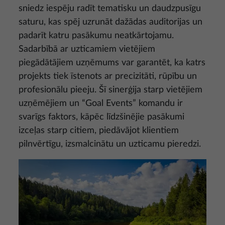
sniedz iespēju radīt tematisku un daudzpusīgu
saturu, kas spēj uzrunāt dažādas auditorijas un
padarīt katru pasākumu neatkārtojamu.
Sadarbībā ar uzticamiem vietējiem
piegādātājiem uzņēmums var garantēt, ka katrs
projekts tiek īstenots ar precizitāti, rūpību un
profesionālu pieeju. Šī sinerģija starp vietējiem
uzņēmējiem un “Goal Events” komandu ir
svarīgs faktors, kāpēc līdzšinējie pasākumi
izceļas starp citiem, piedāvājot klientiem
pilnvērtīgu, izsmalcinātu un uzticamu pieredzi.
Attēls