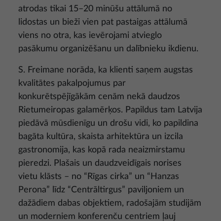
atrodas tikai 15–20 minūšu attālumā no
lidostas un bieži vien pat pastaigas attālumā
viens no otra, kas ievērojami atvieglo
pasākumu organizēšanu un dalībnieku ikdienu.
S. Freimane norāda, ka klienti saņem augstas
kvalitātes pakalpojumus par
konkurētspējīgākām cenām nekā daudzos
Rietumeiropas galamērķos. Papildus tam Latvija
piedāvā mūsdienīgu un drošu vidi, ko papildina
bagāta kultūra, skaista arhitektūra un izcila
gastronomija, kas kopā rada neaizmirstamu
pieredzi. Plašais un daudzveidīgais norises
vietu klāsts – no “Rīgas cirka” un “Hanzas
Perona” līdz “Centrāltirgus” paviljoniem un
dažādiem dabas objektiem, radošajām studijām
un moderniem konferenču centriem ļauj