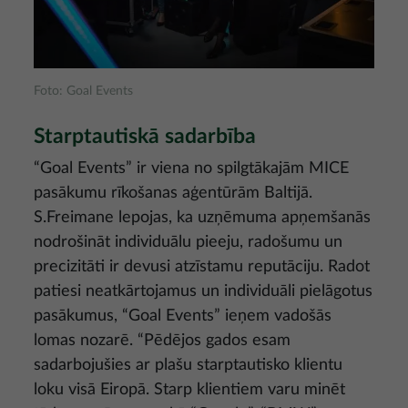
Foto: Goal Events
Starptautiskā sadarbība
“Goal Events” ir viena no spilgtākajām MICE
pasākumu rīkošanas aģentūrām Baltijā.
S.Freimane lepojas, ka uzņēmuma apņemšanās
nodrošināt individuālu pieeju, radošumu un
precizitāti ir devusi atzīstamu reputāciju. Radot
patiesi neatkārtojamus un individuāli pielāgotus
pasākumus, “Goal Events” ieņem vadošās
lomas nozarē. “Pēdējos gados esam
sadarbojušies ar plašu starptautisko klientu
loku visā Eiropā. Starp klientiem varu minēt