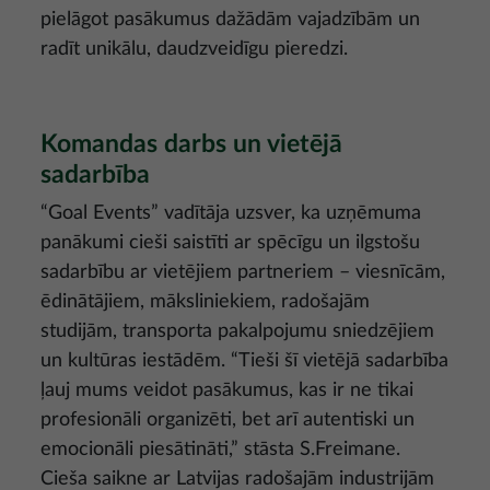
pielāgot pasākumus dažādām vajadzībām un
radīt unikālu, daudzveidīgu pieredzi.
Komandas darbs un vietējā
sadarbība
“Goal Events” vadītāja uzsver, ka uzņēmuma
panākumi cieši saistīti ar spēcīgu un ilgstošu
sadarbību ar vietējiem partneriem – viesnīcām,
ēdinātājiem, māksliniekiem, radošajām
studijām, transporta pakalpojumu sniedzējiem
un kultūras iestādēm. “Tieši šī vietējā sadarbība
ļauj mums veidot pasākumus, kas ir ne tikai
profesionāli organizēti, bet arī autentiski un
emocionāli piesātināti,” stāsta S.Freimane.
Cieša saikne ar Latvijas radošajām industrijām