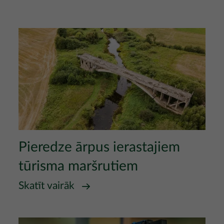
Attēls
Pieredze ārpus ierastajiem
tūrisma maršrutiem
Skatīt vairāk
Attēls