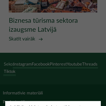
Biznesa tūrisma sektora
izaugsme Latvijā
Skatīt vairāk
Seko:
Instagram
Facebook
Pinterest
Youtube
Threads
Tiktok
Informatīvie materiāli
Profesionāļiem