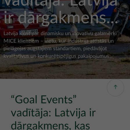
vadītāja: Latvija
ir dārgakmens...
Latvija kļūst par dinamisku un inovatīvu galamērķi
MICE klientiem – vietu, kur industrija attīstās un
pielāgojas augstajiem standartiem, piedāvājot
kvalitatīvus un konkurētspējīgus pakalpojumus...
“Goal Events”
vadītāja: Latvija ir
dārgakmens, kas