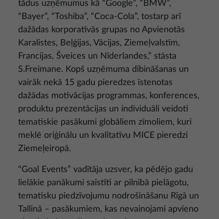
tādus uzņēmumus kā “Google”, “BMW”,
“Bayer”, “Toshiba”, “Coca-Cola”, tostarp arī
dažādas korporatīvās grupas no Apvienotās
Karalistes, Beļģijas, Vācijas, Ziemeļvalstīm,
Francijas, Šveices un Nīderlandes,” stāsta
S.Freimane. Kopš uzņēmuma dibināšanas un
vairāk nekā 15 gadu pieredzes īstenotas
dažādas motivācijas programmas, konferences,
produktu prezentācijas un individuāli veidoti
tematiskie pasākumi globāliem zīmoliem, kuri
meklē oriģinālu un kvalitatīvu MICE pieredzi
Ziemeļeiropā.
“Goal Events” vadītāja uzsver, ka pēdējo gadu
lielākie panākumi saistīti ar pilnībā pielāgotu,
tematisku piedzīvojumu nodrošināšanu Rīgā un
Tallinā – pasākumiem, kas nevainojami apvieno