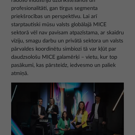
radošo industriju uzdrīkstēšanos un
profesionalitāti, gan tirgus segmenta
priekšrocības un perspektīvu. Lai arī
starptautiski mūsu valsts globālajā MICE
sektorā vēl nav pavisam atpazīstama, ar skaidru
vīziju, smagu darbu un privātā sektora un valsts
pārvaldes koordinētu simbiozi tā var kļūt par
daudzsološu MICE galamērķi – vietu, kur top
pasākumi, kas pārsteidz, iedvesmo un paliek
atmiņā.
Attēls