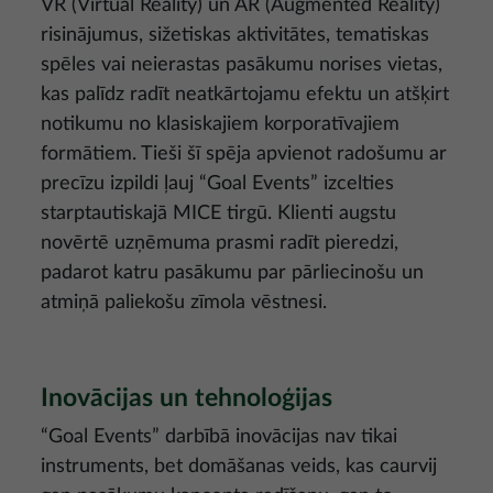
VR (Virtual Reality) un AR (Augmented Reality)
risinājumus, sižetiskas aktivitātes, tematiskas
spēles vai neierastas pasākumu norises vietas,
kas palīdz radīt neatkārtojamu efektu un atšķirt
notikumu no klasiskajiem korporatīvajiem
formātiem. Tieši šī spēja apvienot radošumu ar
precīzu izpildi ļauj “Goal Events” izcelties
starptautiskajā MICE tirgū. Klienti augstu
novērtē uzņēmuma prasmi radīt pieredzi,
padarot katru pasākumu par pārliecinošu un
atmiņā paliekošu zīmola vēstnesi.
Inovācijas un tehnoloģijas
“Goal Events” darbībā inovācijas nav tikai
instruments, bet domāšanas veids, kas caurvij