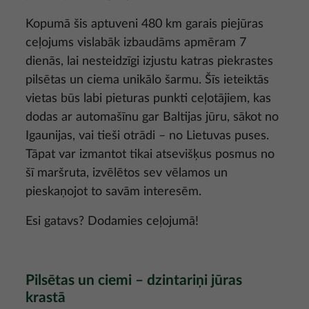
Kopumā šis aptuveni 480 km garais piejūras
ceļojums vislabāk izbaudāms apmēram 7
dienās, lai nesteidzīgi izjustu katras piekrastes
pilsētas un ciema unikālo šarmu. Šīs ieteiktās
vietas būs labi pieturas punkti ceļotājiem, kas
dodas ar automašīnu gar Baltijas jūru, sākot no
Igaunijas, vai tieši otrādi – no Lietuvas puses.
Tāpat var izmantot tikai atsevišķus posmus no
šī maršruta, izvēlētos sev vēlamos un
pieskaņojot to savām interesēm.
Esi gatavs? Dodamies ceļojumā!
Pilsētas un ciemi – dzintariņi jūras
krastā