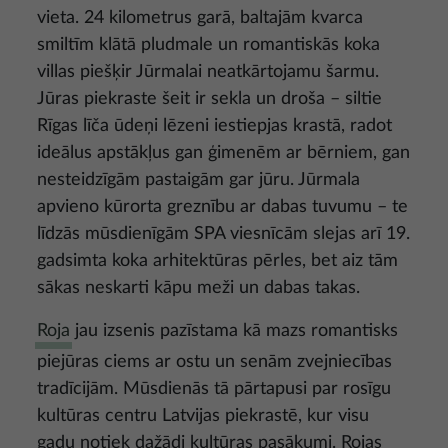
vieta. 24 kilometrus garā, baltajām kvarca
smiltīm klātā pludmale un romantiskās koka
villas piešķir Jūrmalai neatkārtojamu šarmu.
Jūras piekraste šeit ir sekla un droša – siltie
Rīgas līča ūdeņi lēzeni iestiepjas krastā, radot
ideālus apstākļus gan ģimenēm ar bērniem, gan
nesteidzīgām pastaigām gar jūru. Jūrmala
apvieno kūrorta greznību ar dabas tuvumu – te
līdzās mūsdienīgām SPA viesnīcām slejas arī 19.
gadsimta koka arhitektūras pērles, bet aiz tām
sākas neskarti kāpu meži un dabas takas.
Roja
jau izsenis pazīstama kā mazs romantisks
piejūras ciems ar ostu un senām zvejniecības
tradīcijām. Mūsdienās tā pārtapusi par rosīgu
kultūras centru Latvijas piekrastē, kur visu
gadu notiek dažādi kultūras pasākumi. Rojas