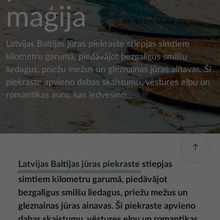
maģija
Latvijas Baltijas jūras piekraste stiepjas simtiem
kilometru garumā, piedāvājot bezgalīgus smilšu
liedagus, priežu mežus un gleznainas jūras ainavas. Šī
piekraste apvieno dabas skaistumu, vēstures elpu un
romantikas auru, kas iedvesmo...
Latvijas Baltijas jūras piekraste
stiepjas
simtiem kilometru garumā, piedāvājot
bezgalīgus smilšu liedagus, priežu mežus un
gleznainas jūras ainavas. Šī piekraste apvieno
dabas skaistumu, vēstures elpu un romantikas