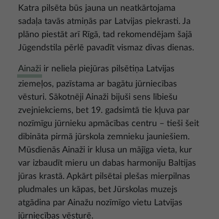
Katra pilsēta būs jauna un neatkārtojama
sadaļa tavās atmiņās par Latvijas piekrasti. Ja
plāno piestāt arī Rīgā, tad rekomendējam šajā
Jūgendstila pērlē pavadīt vismaz divas dienas.
Ainaži
ir neliela piejūras pilsētiņa Latvijas
ziemeļos, pazīstama ar bagātu jūrniecības
vēsturi. Sākotnēji Ainaži bijuši sens lībiešu
zvejniekciems, bet 19. gadsimtā tie kļuva par
nozīmīgu jūrnieku apmācības centru – tieši šeit
dibināta pirmā jūrskola zemnieku jauniešiem.
Mūsdienās Ainaži ir klusa un mājīga vieta, kur
var izbaudīt mieru un dabas harmoniju Baltijas
jūras krastā. Apkārt pilsētai plešas mierpilnas
pludmales un kāpas, bet Jūrskolas muzejs
atgādina par Ainažu nozīmīgo vietu Latvijas
jūrniecības vēsturē.