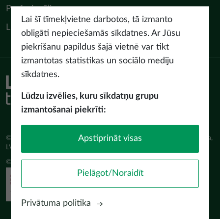
Profesionāļiem
Lai šī tīmekļvietne darbotos, tā izmanto
LIAA Tūrisma departaments
obligāti nepieciešamās sīkdatnes. Ar Jūsu
piekrišanu papildus šajā vietnē var tikt
izmantotas statistikas un sociālo mediju
sīkdatnes.
Piekļūstamības paziņojums
Lietošanas noteikumi
Lūdzu izvēlies, kuru sīkdatņu grupu
Privātuma politika
izmantošanai piekrīti:
Sīkdatņu politika
Apstiprināt visas
© Latvijas Investīciju un attīstības aģentūra (LIAA) Pērses iela 2, Rīga,
LV-1442 www.liaa.gov.lv
© 2026 latvia.travel. All rights reserved
Pielāgot/Noraidīt
Privātuma politika