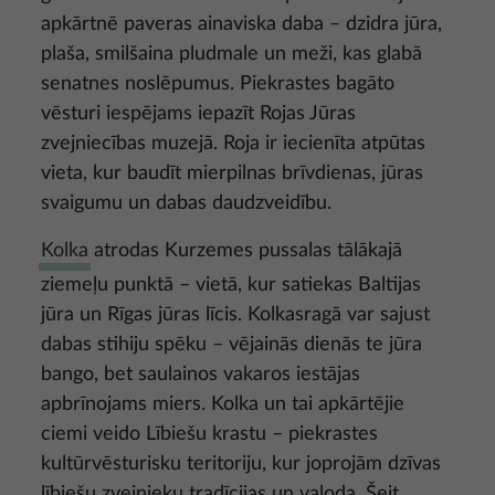
apkārtnē paveras ainaviska daba – dzidra jūra,
plaša, smilšaina pludmale un meži, kas glabā
senatnes noslēpumus. Piekrastes bagāto
vēsturi iespējams iepazīt Rojas Jūras
zvejniecības muzejā. Roja ir iecienīta atpūtas
vieta, kur baudīt mierpilnas brīvdienas, jūras
svaigumu un dabas daudzveidību.
Kolka
atrodas Kurzemes pussalas tālākajā
ziemeļu punktā – vietā, kur satiekas Baltijas
jūra un Rīgas jūras līcis. Kolkasragā var sajust
dabas stihiju spēku – vējainās dienās te jūra
bango, bet saulainos vakaros iestājas
apbrīnojams miers. Kolka un tai apkārtējie
ciemi veido Lībiešu krastu – piekrastes
kultūrvēsturisku teritoriju, kur joprojām dzīvas
lībiešu zvejnieku tradīcijas un valoda. Šeit