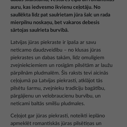
auru, kas iedvesmo ikvienu ceļotāju. No
saullēkta līdz pat saulrietam jūra šalc un rada
mierpilnu noskaņu, bet vakaros debesis
sārtojas saulrieta burvībā.
Latvijas jūras piekraste ir īpaša ar savu
neticamo daudzveidību – no klusas jūras
piekrastes un dabas takām, līdz omulīgiem
zvejniekciemiem un rosīgām pilsētām ar laužu
pārpilnām pludmalēm. Šis raksts tevi aicinās
ceļojumā pa Latvijas piekrasti, atklājot tās
pilsētu šarmu, zvejnieku tradīciju bagātību,
pārgājienu un velobraucienu burvību, un
neticami baltās smilšu pludmales.
Ceļojot gar jūras piekrasti, noteikti ieplāno
apmeklēt romantiskās jūras pilsētiņas un