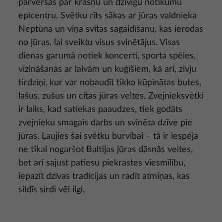
pārvēršas par krāšņu un dzīvīgu notikumu
epicentru. Svētku rīts sākas ar jūras valdnieka
Neptūna un viņa svītas sagaidīšanu, kas ierodas
no jūras, lai sveiktu visus svinētājus. Visas
dienas garumā notiek koncerti, sporta spēles,
vizināšanās ar laivām un kuģīšiem, kā arī, zivju
tirdziņi, kur var nobaudīt tikko kūpinātas butes,
lašus, zušus un citas jūras veltes. Zvejnieksvētki
ir laiks, kad satiekas paaudzes, tiek godāts
zvejnieku smagais darbs un svinēta dzīve pie
jūras. Ļaujies šai svētku burvībai – tā ir iespēja
ne tikai nogaršot Baltijas jūras dāsnās veltes,
bet arī sajust patiesu piekrastes viesmīlību,
iepazīt dzīvas tradīcijas un radīt atmiņas, kas
sildīs sirdi vēl ilgi.