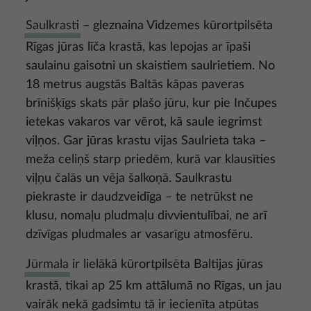
Saulkrasti
– gleznaina Vidzemes kūrortpilsēta
Rīgas jūras līča krastā, kas lepojas ar īpaši
saulainu gaisotni un skaistiem saulrietiem. No
18 metrus augstās Baltās kāpas paveras
brīnišķīgs skats pār plašo jūru, kur pie Inčupes
ietekas vakaros var vērot, kā saule iegrimst
viļņos. Gar jūras krastu vijas Saulrieta taka –
meža celiņš starp priedēm, kurā var klausīties
viļņu čalās un vēja šalkoņā. Saulkrastu
piekraste ir daudzveidīga – te netrūkst ne
klusu, nomaļu pludmaļu divvientulībai, ne arī
dzīvīgas pludmales ar vasarīgu atmosfēru.
Jūrmala
ir lielākā kūrortpilsēta Baltijas jūras
krastā, tikai ap 25 km attālumā no Rīgas, un jau
vairāk nekā gadsimtu tā ir iecienīta atpūtas