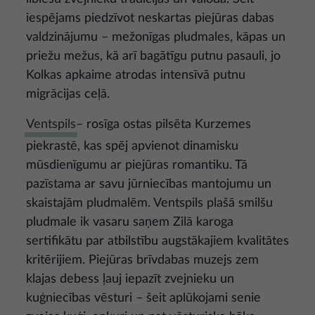
iespējams piedzīvot neskartas piejūras dabas
valdzinājumu – mežonīgas pludmales, kāpas un
priežu mežus, kā arī bagātīgu putnu pasauli, jo
Kolkas apkaime atrodas intensīvā putnu
migrācijas ceļā.
Ventspils
– rosīga ostas pilsēta Kurzemes
piekrastē, kas spēj apvienot dinamisku
mūsdienīgumu ar piejūras romantiku. Tā
pazīstama ar savu jūrniecības mantojumu un
skaistajām pludmalēm. Ventspils plašā smilšu
pludmale ik vasaru saņem Zilā karoga
sertifikātu par atbilstību augstākajiem kvalitātes
kritērijiem. Piejūras brīvdabas muzejs zem
klajas debess ļauj iepazīt zvejnieku un
kuģniecības vēsturi – šeit aplūkojami senie