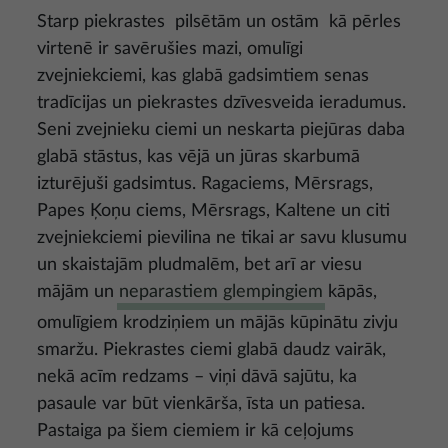
Starp piekrastes pilsētām un ostām kā pērles
virtenē ir savērušies mazi, omulīgi
zvejniekciemi, kas glabā gadsimtiem senas
tradīcijas un piekrastes dzīvesveida ieradumus.
Seni zvejnieku ciemi un neskarta piejūras daba
glabā stāstus, kas vējā un jūras skarbumā
izturējuši gadsimtus. Ragaciems, Mērsrags,
Papes Ķoņu ciems, Mērsrags, Kaltene un citi
zvejniekciemi pievilina ne tikai ar savu klusumu
un skaistajām pludmalēm, bet arī ar viesu
mājām un
neparastiem glempingiem
kāpās,
omulīgiem krodziņiem un mājās kūpinātu zivju
smaržu. Piekrastes ciemi glabā daudz vairāk,
nekā acīm redzams – viņi dāvā sajūtu, ka
pasaule var būt vienkārša, īsta un patiesa.
Pastaiga pa šiem ciemiem ir kā ceļojums