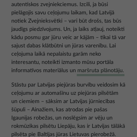
autentiskos zvejniekciemus. Izcili, ja būsi
pielāgojis savu ceļojumu laikam, kad Latvijā
notiek Zvejnieksvētki – vari būt drošs, tas būs
jaudīgs piedzīvojums. Un, ja laiks atļauj, noteikti
kādu posmu gar jūru veic ar kājām – tikai tā var
sajust dabas klātbūtni un jūras varenību. Lai
ceļojuma laikā nepalaistu garām neko
interesantu, noteikti izmanto mūsu portāla
informatīvos materiālus un
maršruta plānotāju.
Stāstu par Latvijas piejūras burvību veidosim kā
ceļojumu ar automašīnu uz piejūras pilsētām
un ciemiem – sāksim ar Latvijas jūrniecības
šūpuli – Ainažiem, kas atrodas pie pašas
Igaunijas robežas, un noslēgsim ar vēju un
rokmūzikas pilsētu Liepāju, kas ir Latvijas tālākā
pilsēta pie Baltijas jūras Lietuvas pierobežā.