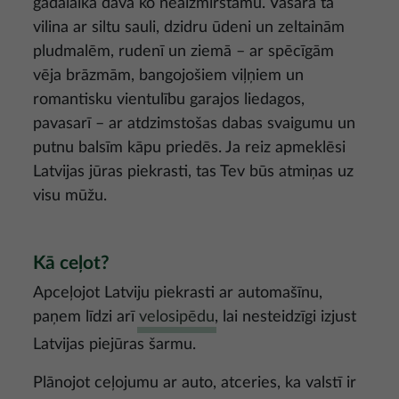
gadalaikā dāvā ko neaizmirstamu. Vasarā tā
vilina ar siltu sauli, dzidru ūdeni un zeltainām
pludmalēm, rudenī un ziemā – ar spēcīgām
vēja brāzmām, bangojošiem viļņiem un
romantisku vientulību garajos liedagos,
pavasarī – ar atdzimstošas dabas svaigumu un
putnu balsīm kāpu priedēs. Ja reiz apmeklēsi
Latvijas jūras piekrasti, tas Tev būs atmiņas uz
visu mūžu.
Kā ceļot?
Apceļojot Latviju piekrasti ar automašīnu,
paņem līdzi arī
velosipēdu
, lai nesteidzīgi izjust
Latvijas piejūras šarmu.
Plānojot ceļojumu ar auto, atceries, ka valstī ir