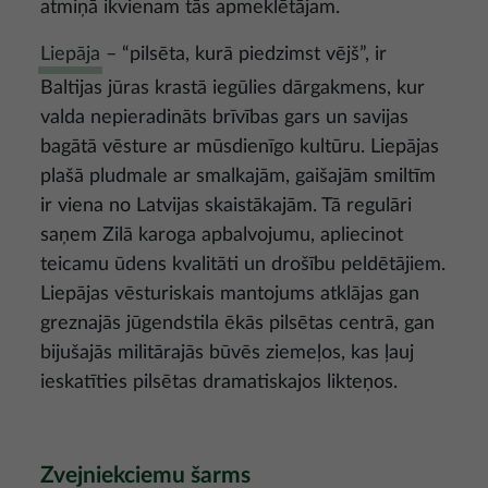
atmiņā ikvienam tās apmeklētājam.
Liepāja
– “pilsēta, kurā piedzimst vējš”, ir
Baltijas jūras krastā iegūlies dārgakmens, kur
valda nepieradināts brīvības gars un savijas
bagātā vēsture ar mūsdienīgo kultūru. Liepājas
plašā pludmale ar smalkajām, gaišajām smiltīm
ir viena no Latvijas skaistākajām. Tā regulāri
saņem Zilā karoga apbalvojumu, apliecinot
teicamu ūdens kvalitāti un drošību peldētājiem.
Liepājas vēsturiskais mantojums atklājas gan
greznajās jūgendstila ēkās pilsētas centrā, gan
bijušajās militārajās būvēs ziemeļos, kas ļauj
ieskatīties pilsētas dramatiskajos likteņos.
Zvejniekciemu šarms