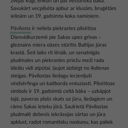
zvejas kuģi, enkuri un pat vēsturiska bāka.
Savukārt vecpilsēta apbur ar klusām, bruģētām
ieliņām un 19. gadsimta koka namiņiem.
Pāvilosta
ir neliela piekrastes pilsētiņa
Dienvidkurzemē pie Sakas upes grīvas –
gleznains miera oāzes stūrītis Baltijas jūras
krastā. Šeit laiks rit lēnāk, un senatnīgās
pludmales un piekrastes priežu meži rada
ideālu vidi atpūtai, ļaujot aizbēgt no ikdienas
steigas. Pāvilostas liedagu iecienījuši
vindsērfinga un kaitborda entuziasti. Pilsētiņas
simbols ir 19. gadsimtā celtā bāka – uzkāpjot
tajā, paveras plašs skats uz jūru, liedagiem un
rāmo Sakas ieteku jūrā. Saulrietā Pāvilostas
pludmalē debesis iekrāsojas sārtas un jūra
apklust, radot romantisku noskaņu, kas paliek