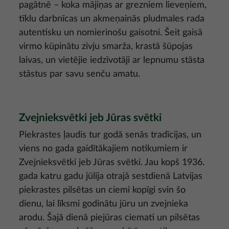
pagātnē – koka mājiņas ar grezniem lieveņiem,
tīklu darbnīcas un akmeņainās pludmales rada
autentisku un nomierinošu gaisotni. Šeit gaisā
virmo kūpinātu zivju smarža, krastā šūpojas
laivas, un vietējie iedzīvotāji ar lepnumu stāsta
stāstus par savu senču amatu.
Zvejnieksvētki jeb Jūras svētki
Piekrastes ļaudis tur godā senās tradīcijas, un
viens no gada gaidītākajiem notikumiem ir
Zvejnieksvētki jeb Jūras svētki. Jau kopš 1936.
gada katru gadu jūlija otrajā sestdienā Latvijas
piekrastes pilsētas un ciemi kopīgi svin šo
dienu, lai līksmi godinātu jūru un zvejnieka
arodu. Šajā dienā piejūras ciemati un pilsētas