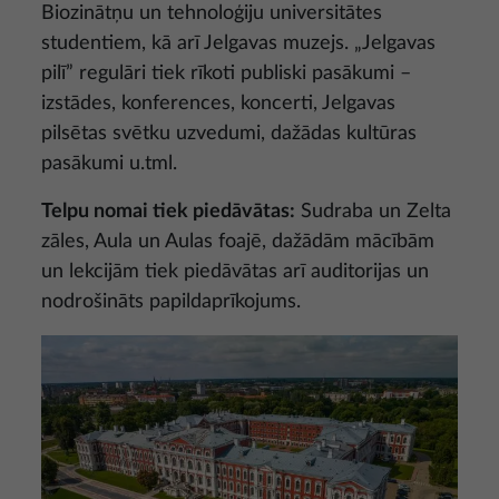
Biozinātņu un tehnoloģiju universitātes
studentiem, kā arī Jelgavas muzejs. „Jelgavas
pilī” regulāri tiek rīkoti publiski pasākumi –
izstādes, konferences, koncerti, Jelgavas
pilsētas svētku uzvedumi, dažādas kultūras
pasākumi u.tml.
Telpu nomai tiek piedāvātas:
Sudraba un Zelta
zāles, Aula un Aulas foajē, dažādām mācībām
un lekcijām tiek piedāvātas arī auditorijas un
nodrošināts papildaprīkojums.
Attēls