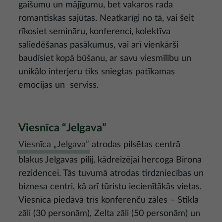
gaišumu un mājīgumu, bet vakaros rada
romantiskas sajūtas. Neatkarīgi no tā, vai šeit
rīkosiet semināru, konferenci, kolektīva
saliedēšanas pasākumus, vai arī vienkārši
baudīsiet kopā būšanu, ar savu viesmīlību un
unikālo interjeru tiks sniegtas patīkamas
emocijas un serviss.
Viesnīca “Jelgava”
Viesnīca „Jelgava”
atrodas pilsētas centrā
blakus Jelgavas pilij, kādreizējai hercoga Bīrona
rezidencei. Tās tuvumā atrodas tirdzniecības un
biznesa centri, kā arī tūristu iecienītākās vietas.
Viesnīca piedāvā trīs konferenču zāles – Stikla
zāli (30 personām), Zelta zāli (50 personām) un