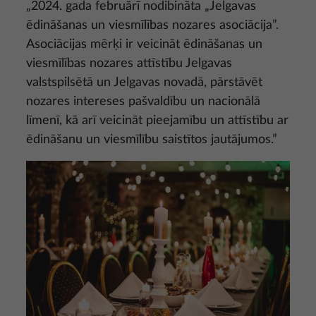
„2024. gada februārī nodibināta „Jelgavas
ēdināšanas un viesmīlības nozares asociācija”.
Asociācijas mērķi ir veicināt ēdināšanas un
viesmīlības nozares attīstību Jelgavas
valstspilsētā un Jelgavas novadā, pārstāvēt
nozares intereses pašvaldību un nacionālā
līmenī, kā arī veicināt pieejamību un attīstību ar
ēdināšanu un viesmīlību saistītos jautājumos.”
Attēls