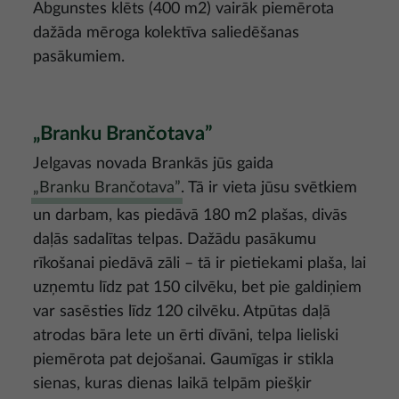
Abgunstes klēts (400 m2) vairāk piemērota
dažāda mēroga kolektīva saliedēšanas
pasākumiem.
„Branku Brančotava”
Jelgavas novada Brankās jūs gaida
„Branku Brančotava”
. Tā ir vieta jūsu svētkiem
un darbam, kas piedāvā 180 m2 plašas, divās
daļās sadalītas telpas. Dažādu pasākumu
rīkošanai piedāvā zāli – tā ir pietiekami plaša, lai
uzņemtu līdz pat 150 cilvēku, bet pie galdiņiem
var sasēsties līdz 120 cilvēku. Atpūtas daļā
atrodas bāra lete un ērti dīvāni, telpa lieliski
piemērota pat dejošanai. Gaumīgas ir stikla
sienas, kuras dienas laikā telpām piešķir