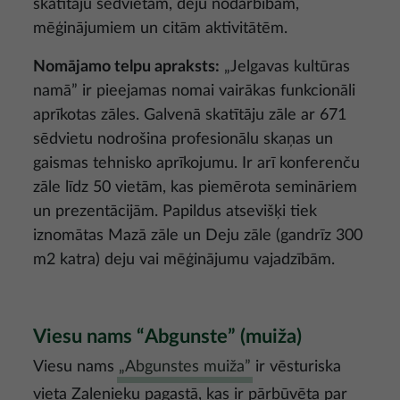
skatītāju sēdvietām, deju nodarbībām,
mēģinājumiem un citām aktivitātēm.
Nomājamo telpu apraksts:
„Jelgavas kultūras
namā” ir pieejamas nomai vairākas funkcionāli
aprīkotas zāles. Galvenā skatītāju zāle ar 671
sēdvietu nodrošina profesionālu skaņas un
gaismas tehnisko aprīkojumu. Ir arī konferenču
zāle līdz 50 vietām, kas piemērota semināriem
un prezentācijām. Papildus atsevišķi tiek
iznomātas Mazā zāle un Deju zāle (gandrīz 300
m2 katra) deju vai mēģinājumu vajadzībām.
Viesu nams “Abgunste” (muiža)
Viesu nams
„Abgunstes muiža”
ir vēsturiska
vieta Zaļenieku pagastā, kas ir pārbūvēta par