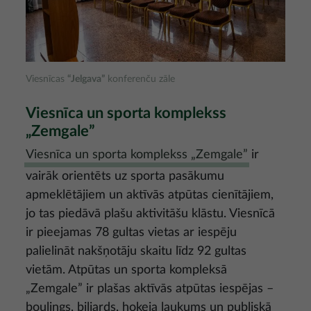
Viesnīcas
“Jelgava”
konferenču zāle
Viesnīca un sporta komplekss
„Zemgale”
Viesnīca un sporta komplekss „Zemgale”
ir
vairāk orientēts uz sporta pasākumu
apmeklētājiem un aktīvās atpūtas cienītājiem,
jo tas piedāvā plašu aktivitāšu klāstu. Viesnīcā
ir pieejamas 78 gultas vietas ar iespēju
palielināt nakšņotāju skaitu līdz 92 gultas
vietām. Atpūtas un sporta kompleksā
„Zemgale” ir plašas aktīvās atpūtas iespējas –
boulings, biljards, hokeja laukums un publiskā