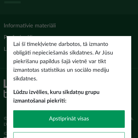
Informatīvie materiāli
Profesionāļiem
Lai šī tīmekļvietne darbotos, tā izmanto
LIAA Tūrisma departaments
obligāti nepieciešamās sīkdatnes. Ar Jūsu
piekrišanu papildus šajā vietnē var tikt
izmantotas statistikas un sociālo mediju
sīkdatnes.
Piekļūstamības paziņojums
Lietošanas noteikumi
Lūdzu izvēlies, kuru sīkdatņu grupu
Privātuma politika
izmantošanai piekrīti:
Sīkdatņu politika
Apstiprināt visas
© Latvijas Investīciju un attīstības aģentūra (LIAA) Pērses iela 2, Rīga,
LV-1442 www.liaa.gov.lv
© 2026 latvia.travel. All rights reserved