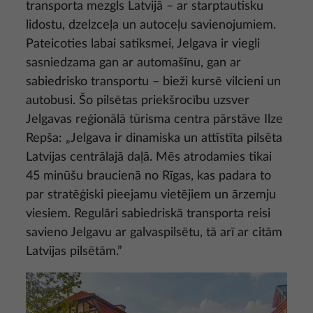
transporta mezgls Latvijā – ar starptautisku
lidostu, dzelzceļa un autoceļu savienojumiem.
Pateicoties labai satiksmei, Jelgava ir viegli
sasniedzama gan ar automašīnu, gan ar
sabiedrisko transportu – bieži kursē vilcieni un
autobusi. Šo pilsētas priekšrocību uzsver
Jelgavas reģionālā tūrisma centra pārstāve Ilze
Repša: „Jelgava ir dinamiska un attīstīta pilsēta
Latvijas centrālajā daļā. Mēs atrodamies tikai
45 minūšu braucienā no Rīgas, kas padara to
par stratēģiski pieejamu vietējiem un ārzemju
viesiem. Regulāri sabiedriskā transporta reisi
savieno Jelgavu ar galvaspilsētu, tā arī ar citām
Latvijas pilsētām.”
Attēls