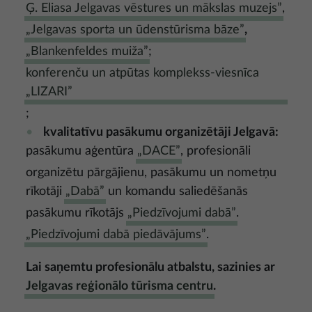
Ģ. Eliasa Jelgavas vēstures un mākslas muzejs”
,
„Jelgavas sporta un ūdenstūrisma bāze”
,
„Blankenfeldes muiža”
;
konferenču un atpūtas komplekss-viesnīca
„LIZARI”
;
kvalitatīvu pasākumu organizētāji Jelgavā:
pasākumu aģentūra
„DACE”
, profesionāli
organizētu pārgājienu, pasākumu un nometņu
rīkotāji
„Dabā”
un komandu saliedēšanās
pasākumu rīkotājs
„Piedzīvojumi dabā”
.
„Piedzīvojumi dabā piedāvājums”
.
L
ai saņemtu profesionālu atbalstu, sazinies ar
Jelgavas reģionālo tūrisma centru
.