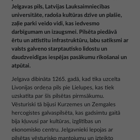
Jelgavas pils, Latvijas Lauksaimniecības
universitāte, radoša kultūras dzīve un plašie,
zaļie parki veido vidi, kas iedvesmo
darbīgumam un izaugsmei. Pilsēta piedāvā
ērtu un attīstītu infrastruktūru, labu satiksmi ar
valsts galveno starptautisko lidostu un
daudzveidīgas iespējas pasākumu rīkošanai un
atpūtai.
Jelgava dibināta 1265. gadā, kad tika uzcelta
Livonijas ordeņa pils pie Lielupes, kas tiek
uzskatīta par šīs pilsētas pirmsākumu.
Vēsturiski tā bijusi Kurzemes un Zemgales
hercogistes galvaspilsēta, kas gadsimtu gaitā
bija kļuvusi par kultūras, izglītības un
ekonomisko centru. Jelgavnieki lepojas ar
pilsētas vēsturisko mantojumu un izteikto