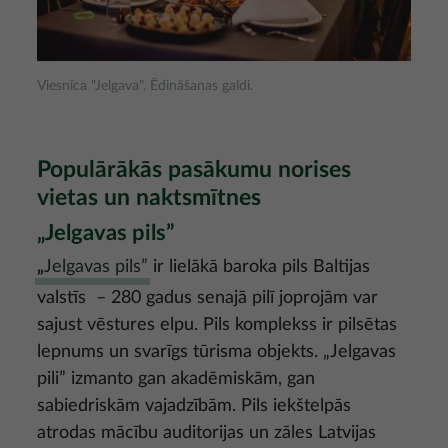
Viesnīca "Jelgava". Ēdināšanas galdi.
Populārākās pasākumu norises
vietas un naktsmītnes
„Jelgavas pils”
„
Jelgavas pils”
ir lielākā baroka pils Baltijas
valstīs – 280 gadus senajā pilī joprojām var
sajust vēstures elpu. Pils komplekss ir pilsētas
lepnums un svarīgs tūrisma objekts. „Jelgavas
pili” izmanto gan akadēmiskām, gan
sabiedriskām vajadzībām. Pils iekštelpās
atrodas mācību auditorijas un zāles Latvijas