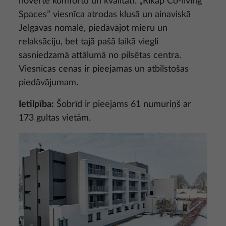
novērtē komfortu un kvalitāti. „Rikap Co-living
Spaces” viesnīca atrodas klusā un ainaviskā
Jelgavas nomalē, piedāvājot mieru un
relaksāciju, bet tajā pašā laikā viegli
sasniedzamā attālumā no pilsētas centra.
Viesnīcas cenas ir pieejamas un atbilstošas
piedāvājumam.
Ietilpība:
Šobrīd ir pieejams 61 numuriņš ar
173 gultas vietām.
Attēls