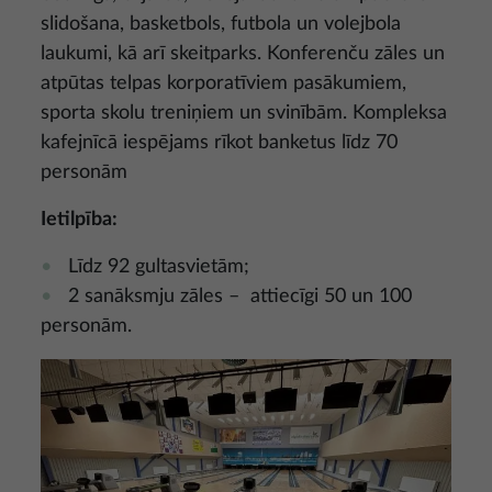
slidošana, basketbols, futbola un volejbola
laukumi, kā arī skeitparks. Konferenču zāles un
atpūtas telpas korporatīviem pasākumiem,
sporta skolu treniņiem un svinībām. Kompleksa
kafejnīcā iespējams rīkot banketus līdz 70
personām
Ietilpība:
Līdz 92 gultasvietām;
2 sanāksmju zāles – attiecīgi 50 un 100
personām.
Attēls