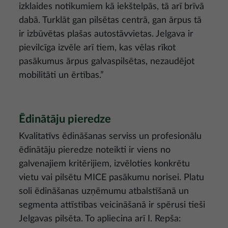
izklaides notikumiem kā iekštelpās, tā arī brīvā
dabā. Turklāt gan pilsētas centrā, gan ārpus tā
ir izbūvētas plašas autostāvvietas. Jelgava ir
pievilcīga izvēle arī tiem, kas vēlas rīkot
pasākumus ārpus galvaspilsētas, nezaudējot
mobilitāti un ērtības.”
Ēdinātāju pieredze
Kvalitatīvs ēdināšanas serviss un profesionālu
ēdinātāju pieredze noteikti ir viens no
galvenajiem kritērijiem, izvēloties konkrētu
vietu vai pilsētu MICE pasākumu norisei. Platu
soli ēdināšanas uzņēmumu atbalstīšanā un
segmenta attīstības veicināšanā ir spērusi tieši
Jelgavas pilsēta. To apliecina arī I. Repša: