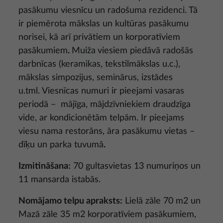
pasākumu viesnīcu un radošuma rezidenci. Tā
ir piemērota mākslas un kultūras pasākumu
norisei, kā arī privātiem un korporatīviem
pasākumiem
.
Muiža
viesiem piedāvā radošās
darbnīcas (keramikas, tekstilmākslas u.c.),
mākslas simpozijus, seminārus, izstādes
u.tml. Viesnīcas numuri ir pieejami vasaras
periodā – mājīga, mājdzīvniekiem draudzīga
vide, ar kondicionētām telpām. Ir pieejams
viesu nama restorāns, āra pasākumu vietas –
dīķu un parka tuvumā
.
Izmitināšana:
70 gultasvietas 13 numuriņos un
11 mansarda istabās.
Nomājamo telpu apraksts
:
Lielā zāle 70 m2 un
Mazā zāle 35 m2 korporatīviem pasākumiem,