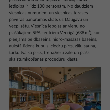
ietilpība ir līdz 130 personām. No daudziem
viesnīcas numuriem un viesnīcas terases
paveras panorāmas skats uz Daugavu un
vecpilsētu. Viesnīca lepojas ar vienu no
plašākajiem SPA centriem Vecrīgā (638 m²), kur
pieejams peldbaseins, hidro-masāžas baseins,
aukstā ūdens kubuls, ciedru pirts, zāļu sauna,
turku tvaika pirts, trenažieru zāle un plašs
skaistumkopšanas procedūru klāsts.
Attēls