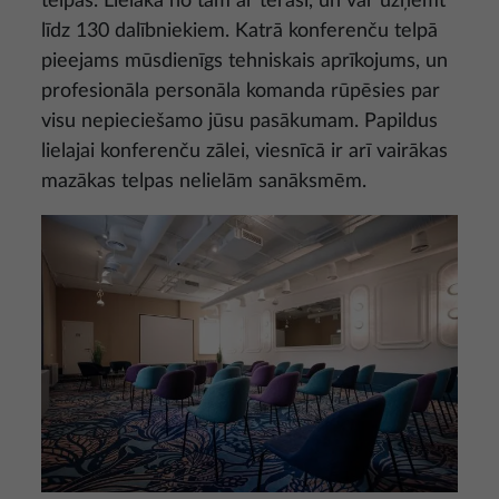
telpas. Lielākā no tām ar terasi, un var uzņemt
līdz 130 dalībniekiem. Katrā konferenču telpā
pieejams mūsdienīgs tehniskais aprīkojums, un
profesionāla personāla komanda rūpēsies par
visu nepieciešamo jūsu pasākumam. Papildus
lielajai konferenču zālei, viesnīcā ir arī vairākas
mazākas telpas nelielām sanāksmēm.
Attēls