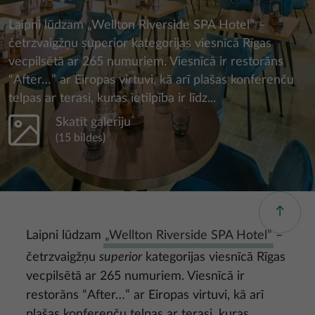
Laipni lūdzam „Wellton Riverside SPA Hotel” –
četrzvaigžņu superior kategorijas viesnīcā Rīgas
vecpilsētā ar 265 numuriem. Viesnīcā ir restorāns
“After…” ar Eiropas virtuvi, kā arī plašas konferenču
telpas ar terasi, kuras ietilpība ir līdz...
Skatīt galeriju
(15 bildes)
Laipni lūdzam
„Wellton Riverside SPA Hotel”
–
četrzvaigžņu
superior
kategorijas viesnīcā Rīgas
vecpilsētā ar 265 numuriem. Viesnīcā ir
restorāns “After…” ar Eiropas virtuvi, kā arī
plašas konferenču telpas ar terasi, kuras