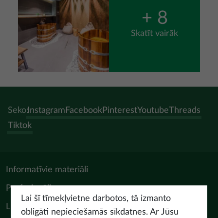
+ 8
Skatīt vairāk
Seko:
Instagram
Facebook
Pinterest
Youtube
Threads
Tiktok
Informatīvie materiāli
Profesionāļiem
Lai šī tīmekļvietne darbotos, tā izmanto
LIAA Tūrisma departaments
obligāti nepieciešamās sīkdatnes. Ar Jūsu