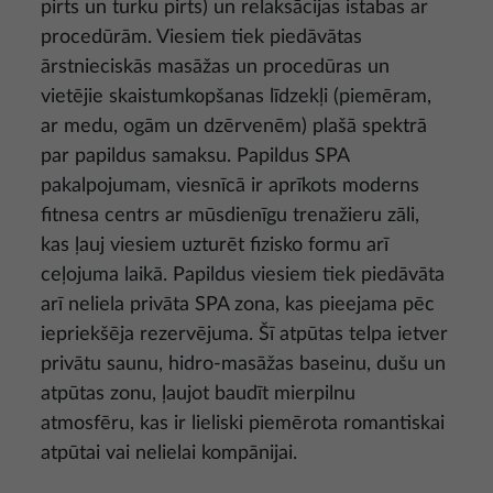
pirts un turku pirts) un relaksācijas istabas ar
procedūrām. Viesiem tiek piedāvātas
ārstnieciskās masāžas un procedūras un
vietējie skaistumkopšanas līdzekļi (piemēram,
ar medu, ogām un dzērvenēm) plašā spektrā
par papildus samaksu. Papildus SPA
pakalpojumam, viesnīcā ir aprīkots moderns
fitnesa centrs ar mūsdienīgu trenažieru zāli,
kas ļauj viesiem uzturēt fizisko formu arī
ceļojuma laikā. Papildus viesiem tiek piedāvāta
arī neliela privāta SPA zona, kas pieejama pēc
iepriekšēja rezervējuma. Šī atpūtas telpa ietver
privātu saunu, hidro-masāžas baseinu, dušu un
atpūtas zonu, ļaujot baudīt mierpilnu
atmosfēru, kas ir lieliski piemērota romantiskai
atpūtai vai nelielai kompānijai.