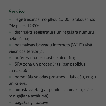
Serviss:
reģistrēšanās: no plkst. 15:00, izrakstīšanās
līdz plkst. 12:00;
diennakts reģistratūra un regulāra numuru
uzkopšana;
bezmaksas bezvadu internets (Wi-Fi) visā
viesnīcas teritorijā;
bufetes tipa brokastis katru rītu;
SPA zona un procedūras (par papildus
samaksu);
personāla valodas prasmes – latviešu, angļu
un krievu;
autostāvvieta (par papildus samaksu, ~2–5
min gājiena attālumā);
bagāžas glabātuve;