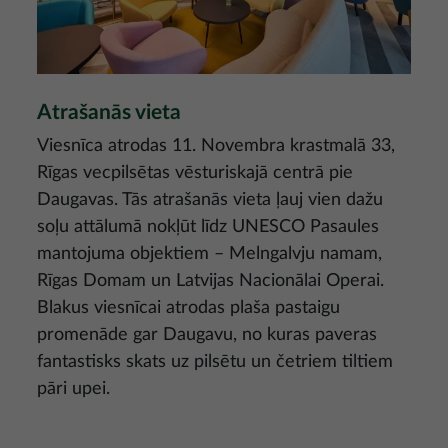
Atrašanās vieta
Viesnīca atrodas 11. Novembra krastmalā 33,
Rīgas vecpilsētas vēsturiskajā centrā pie
Daugavas. Tās atrašanās vieta ļauj vien dažu
soļu attālumā nokļūt līdz UNESCO Pasaules
mantojuma objektiem – Melngalvju namam,
Rīgas Domam un Latvijas Nacionālai Operai.
Blakus viesnīcai atrodas plaša pastaigu
promenāde gar Daugavu, no kuras paveras
fantastisks skats uz pilsētu un četriem tiltiem
pāri upei.