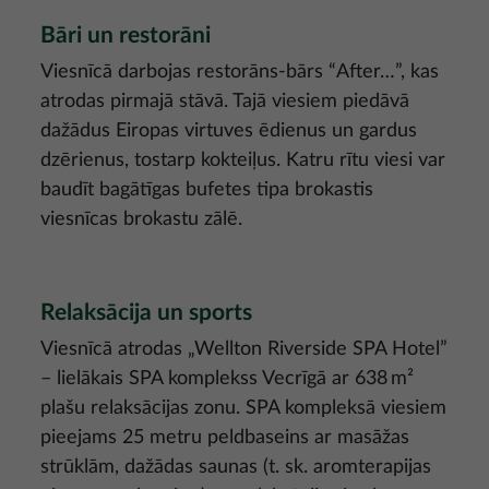
Bāri un restorāni
Viesnīcā darbojas restorāns-bārs “After…”, kas
atrodas pirmajā stāvā. Tajā viesiem piedāvā
dažādus Eiropas virtuves ēdienus un gardus
dzērienus, tostarp kokteiļus. Katru rītu viesi var
baudīt bagātīgas bufetes tipa brokastis
viesnīcas brokastu zālē.
Relaksācija un sports
Viesnīcā atrodas „Wellton Riverside SPA Hotel”
– lielākais SPA komplekss Vecrīgā ar 638 m²
plašu relaksācijas zonu. SPA kompleksā viesiem
pieejams 25 metru peldbaseins ar masāžas
strūklām, dažādas saunas (t. sk. aromterapijas