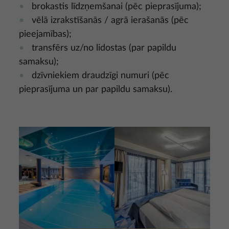
brokastis līdzņemšanai (pēc pieprasījuma);
vēlā izrakstīšanās / agrā ierašanās (pēc
pieejamības);
transfērs uz/no lidostas (par papildu
samaksu);
dzīvniekiem draudzīgi numuri (pēc
pieprasījuma un par papildu samaksu).
Attēls
Attēls