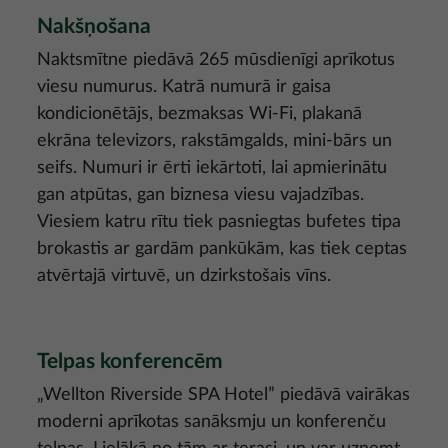
Nakšņošana
Naktsmītne piedāvā 265 mūsdienīgi aprīkotus
viesu numurus. Katrā numurā ir gaisa
kondicionētājs, bezmaksas Wi-Fi, plakanā
ekrāna televizors, rakstāmgalds, mini-bārs un
seifs. Numuri ir ērti iekārtoti, lai apmierinātu
gan atpūtas, gan biznesa viesu vajadzības.
Viesiem katru rītu tiek pasniegtas bufetes tipa
brokastis ar gardām pankūkām, kas tiek ceptas
atvērtajā virtuvē, un dzirkstošais vīns.
Telpas konferencēm
„Wellton Riverside SPA Hotel” piedāvā vairākas
moderni aprīkotas sanāksmju un konferenču