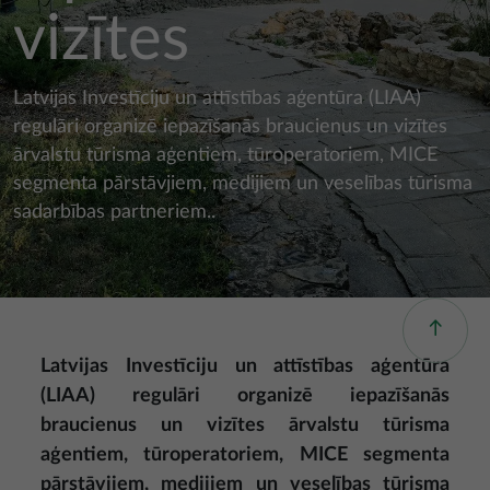
vizītes
Latvijas Investīciju un attīstības aģentūra (LIAA)
regulāri organizē iepazīšanās braucienus un vizītes
ārvalstu tūrisma aģentiem, tūroperatoriem, MICE
segmenta pārstāvjiem, medijiem un veselības tūrisma
sadarbības partneriem..
Latvijas Investīciju un attīstības aģentūra
(LIAA) regulāri organizē iepazīšanās
braucienus un vizītes ārvalstu tūrisma
aģentiem, tūroperatoriem, MICE segmenta
pārstāvjiem, medijiem un veselības tūrisma