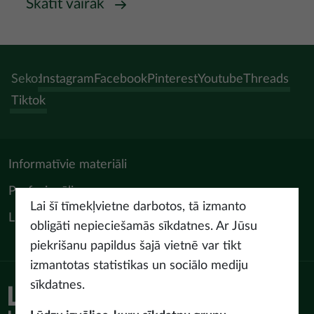
Skatīt vairāk
Seko:
Instagram
Facebook
Pinterest
Youtube
Threads
Tiktok
Informatīvie materiāli
Profesionāļiem
Lai šī tīmekļvietne darbotos, tā izmanto
LIAA Tūrisma departaments
obligāti nepieciešamās sīkdatnes. Ar Jūsu
piekrišanu papildus šajā vietnē var tikt
izmantotas statistikas un sociālo mediju
sīkdatnes.
Piekļūstamības paziņojums
Lietošanas noteikumi