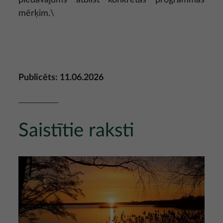
piedāvājums atbilst konkrētās programmas
mērķim.\
Publicēts: 11.06.2026
Saistītie raksti
Attēls