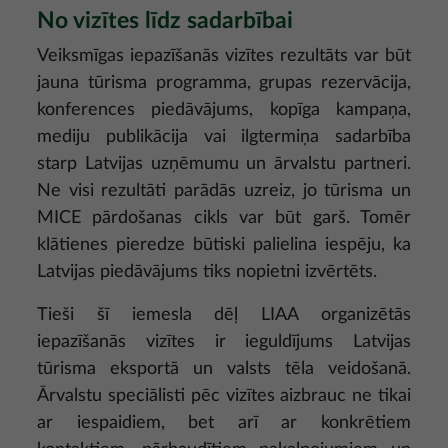
No vizītes līdz sadarbībai
Veiksmīgas iepazīšanās vizītes rezultāts var būt
jauna tūrisma programma, grupas rezervācija,
konferences piedāvājums, kopīga kampaņa,
mediju publikācija vai ilgtermiņa sadarbība
starp Latvijas uzņēmumu un ārvalstu partneri.
Ne visi rezultāti parādās uzreiz, jo tūrisma un
MICE pārdošanas cikls var būt garš. Tomēr
klātienes pieredze būtiski palielina iespēju, ka
Latvijas piedāvājums tiks nopietni izvērtēts.
Tieši šī iemesla dēļ LIAA organizētās
iepazīšanās vizītes ir ieguldījums Latvijas
tūrisma eksportā un valsts tēla veidošanā.
Ārvalstu speciālisti pēc vizītes aizbrauc ne tikai
ar iespaidiem, bet arī ar konkrētiem