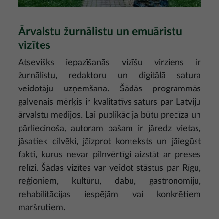
Ārvalstu žurnālistu un emuāristu
vizītes
Atsevišķs iepazīšanās vizīšu virziens ir
žurnālistu, redaktoru un digitālā satura
veidotāju uzņemšana. Šādās programmās
galvenais mērķis ir kvalitatīvs saturs par Latviju
ārvalstu medijos. Lai publikācija būtu precīza un
pārliecinoša, autoram pašam ir jāredz vietas,
jāsatiek cilvēki, jāizprot konteksts un jāiegūst
fakti, kurus nevar pilnvērtīgi aizstāt ar preses
relīzi. Šādas vizītes var veidot stāstus par Rīgu,
reģioniem, kultūru, dabu, gastronomiju,
rehabilitācijas iespējām vai konkrētiem
maršrutiem.