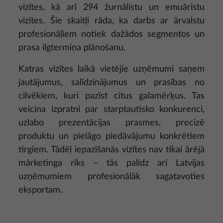
vizītes, kā arī 294 žurnālistu un emuāristu
vizītes. Šie skaitļi rāda, ka darbs ar ārvalstu
profesionāļiem notiek dažādos segmentos un
prasa ilgtermiņa plānošanu.
Katras vizītes laikā vietējie uzņēmumi saņem
jautājumus, salīdzinājumus un prasības no
cilvēkiem, kuri pazīst citus galamērķus. Tas
veicina izpratni par starptautisko konkurenci,
uzlabo prezentācijas prasmes, precizē
produktu un pielāgo piedāvājumu konkrētiem
tirgiem. Tādēļ iepazīšanās vizītes nav tikai ārējā
mārketinga rīks – tās palīdz arī Latvijas
uzņēmumiem profesionālāk sagatavoties
eksportam.