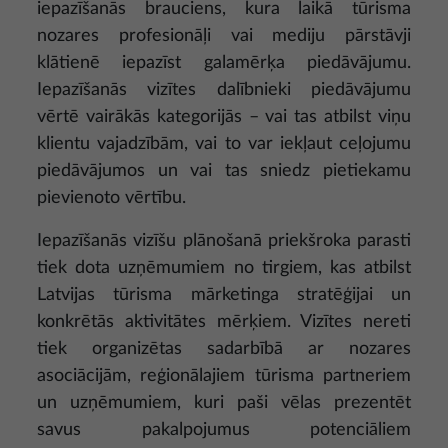
iepazīšanās brauciens, kura laikā tūrisma
nozares profesionāļi vai mediju pārstāvji
klātienē iepazīst galamērķa piedāvājumu.
Iepazīšanās vizītes dalībnieki piedāvājumu
vērtē vairākās kategorijās – vai tas atbilst viņu
klientu vajadzībām, vai to var iekļaut ceļojumu
piedāvājumos un vai tas sniedz pietiekamu
pievienoto vērtību.
Iepazīšanās vizīšu plānošanā priekšroka parasti
tiek dota uzņēmumiem no tirgiem, kas atbilst
Latvijas tūrisma mārketinga stratēģijai un
konkrētās aktivitātes mērķiem. Vizītes nereti
tiek organizētas sadarbībā ar nozares
asociācijām, reģionālajiem tūrisma partneriem
un uzņēmumiem, kuri paši vēlas prezentēt
savus pakalpojumus potenciāliem