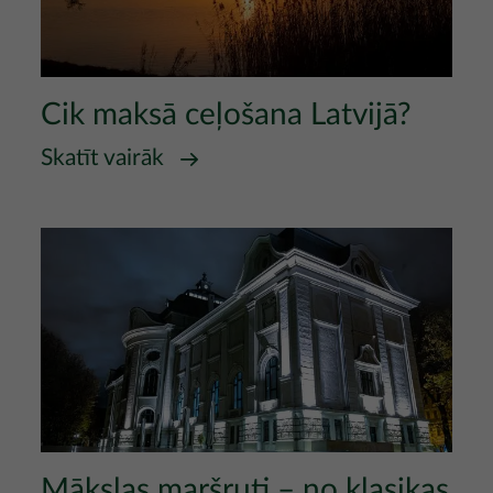
Cik maksā ceļošana Latvijā?
Skatīt vairāk
Attēls
Mākslas maršruti – no klasikas