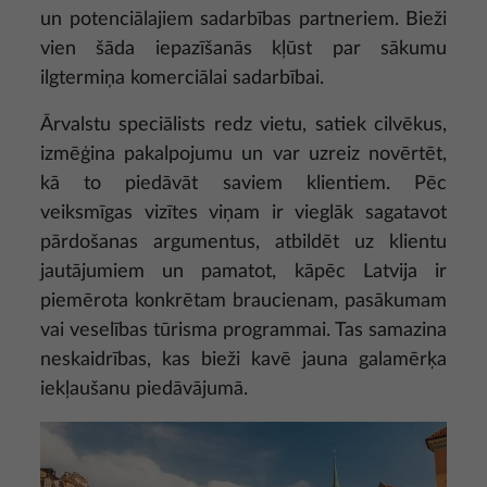
un potenciālajiem sadarbības partneriem. Bieži
vien šāda iepazīšanās kļūst par sākumu
ilgtermiņa komerciālai sadarbībai.
Ārvalstu speciālists redz vietu, satiek cilvēkus,
izmēģina pakalpojumu un var uzreiz novērtēt,
kā to piedāvāt saviem klientiem. Pēc
veiksmīgas vizītes viņam ir vieglāk sagatavot
pārdošanas argumentus, atbildēt uz klientu
jautājumiem un pamatot, kāpēc Latvija ir
piemērota konkrētam braucienam, pasākumam
vai veselības tūrisma programmai. Tas samazina
neskaidrības, kas bieži kavē jauna galamērķa
iekļaušanu piedāvājumā.
Attēls