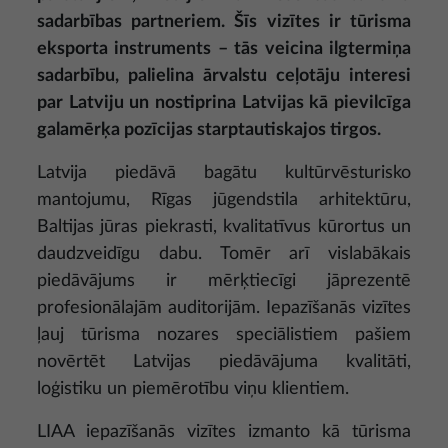
sadarbības partneriem. Šīs vizītes ir tūrisma
eksporta instruments – tās veicina ilgtermiņa
sadarbību, palielina ārvalstu ceļotāju interesi
par Latviju un nostiprina Latvijas kā pievilcīga
galamērķa pozīcijas starptautiskajos tirgos.
Latvija piedāvā bagātu kultūrvēsturisko
mantojumu, Rīgas jūgendstila arhitektūru,
Baltijas jūras piekrasti, kvalitatīvus kūrortus un
daudzveidīgu dabu. Tomēr arī vislabākais
piedāvājums ir mērķtiecīgi jāprezentē
profesionālajām auditorijām. Iepazīšanās vizītes
ļauj tūrisma nozares speciālistiem pašiem
novērtēt Latvijas piedāvājuma kvalitāti,
loģistiku un piemērotību viņu klientiem.
LIAA iepazīšanās vizītes izmanto kā tūrisma