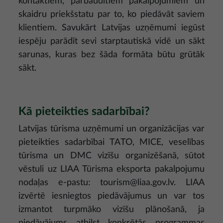
kontaktiem, pārbaudītiem pakalpojumiem un
skaidru priekšstatu par to, ko piedāvāt saviem
klientiem. Savukārt Latvijas uzņēmumi iegūst
iespēju parādīt sevi starptautiskā vidē un sākt
sarunas, kuras bez šāda formāta būtu grūtāk
sākt.
Kā pieteikties sadarbībai?
Latvijas tūrisma uzņēmumi un organizācijas var
pieteikties sadarbībai TATO, MICE, veselības
tūrisma un DMC vizīšu organizēšanā, sūtot
vēstuli uz LIAA Tūrisma eksporta pakalpojumu
nodaļas e-pastu:
tourism@liaa.gov.lv
. LIAA
izvērtē iesniegtos piedāvājumus un var tos
izmantot turpmāko vizīšu plānošanā, ja