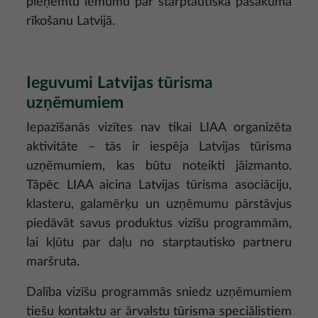
pieņemtu lēmumu par starptautiska pasākuma
rīkošanu Latvijā.
Ieguvumi Latvijas tūrisma
uzņēmumiem
Iepazīšanās vizītes nav tikai LIAA organizēta
aktivitāte – tās ir iespēja Latvijas tūrisma
uzņēmumiem, kas būtu noteikti jāizmanto.
Tāpēc LIAA aicina Latvijas tūrisma asociāciju,
klasteru, galamērķu un uzņēmumu pārstāvjus
piedāvāt savus produktus vizīšu programmām,
lai kļūtu par daļu no starptautisko partneru
maršruta.
Dalība vizīšu programmās sniedz uzņēmumiem
tiešu kontaktu ar ārvalstu tūrisma speciālistiem