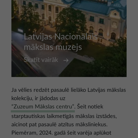
Latvijas Nacionālais
mākslas muzejs
Skatīt vairāk
Ja vēlies redzēt pasaulē lielāko Latvijas mākslas
kolekciju, ir jādodas uz
“Zuzeum Mākslas centru”
. Šeit notiek
starptautiskas laikmetīgās mākslas izstādes,
aicinot pat pasaulē atzītus māksliniekus.
Piemēram, 2024. gadā šeit varēja aplūkot