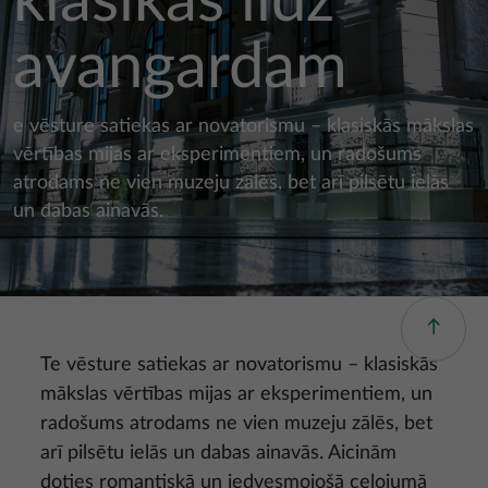
klasikas līdz
avangardam
e vēsture satiekas ar novatorismu – klasiskās mākslas
vērtības mijas ar eksperimentiem, un radošums
atrodams ne vien muzeju zālēs, bet arī pilsētu ielās
un dabas ainavās.
Te vēsture satiekas ar novatorismu – klasiskās
mākslas vērtības mijas ar eksperimentiem, un
radošums atrodams ne vien muzeju zālēs, bet
arī pilsētu ielās un dabas ainavās. Aicinām
doties romantiskā un iedvesmojošā ceļojumā