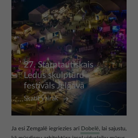
27. Starptautiskais
Ledus skulptūru
festivāls Jelgavā
Skatīt vairāk
Ja esi Zemgalē iegriezies arī
Dobelē
, lai sajustu,