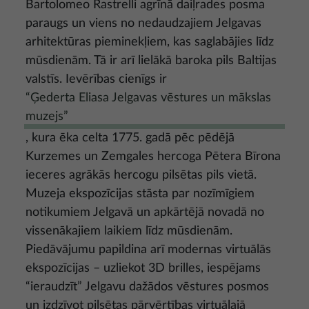
Bartolomeo Rastrelli agrīnā daiļrades posma
paraugs un viens no nedaudzajiem Jelgavas
arhitektūras pieminekļiem, kas saglabājies līdz
mūsdienām. Tā ir arī lielākā baroka pils Baltijas
valstīs. Ievērības cienīgs ir
“Ģederta Eliasa Jelgavas vēstures un mākslas
muzejs”
, kura ēka celta 1775. gadā pēc pēdējā
Kurzemes un Zemgales hercoga Pētera Bīrona
ieceres agrākās hercogu pilsētas pils vietā.
Muzeja ekspozīcijas stāsta par nozīmīgiem
notikumiem Jelgavā un apkārtējā novadā no
vissenākajiem laikiem līdz mūsdienām.
Piedāvājumu papildina arī modernas virtuālās
ekspozīcijas – uzliekot 3D brilles, iespējams
“ieraudzīt” Jelgavu dažādos vēstures posmos
un izdzīvot pilsētas pārvērtības virtuālajā