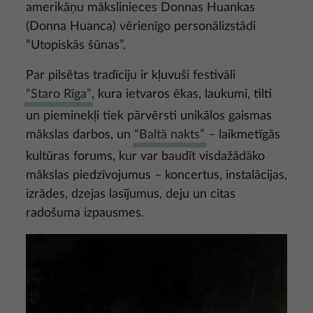
amerikāņu mākslinieces Donnas Huankas
(Donna Huanca) vērienīgo personālizstādi
“Utopiskās šūnas”.
Par pilsētas tradīciju ir kļuvuši festivāli
“Staro Rīga”
, kura ietvaros ēkas, laukumi, tilti
un pieminekļi tiek pārvērsti unikālos gaismas
mākslas darbos, un
“Baltā nakts”
– laikmetīgās
kultūras forums, kur var baudīt visdažādāko
mākslas piedzīvojumus – koncertus, instalācijas,
izrādes, dzejas lasījumus, deju un citas
radošuma izpausmes.
Attēls