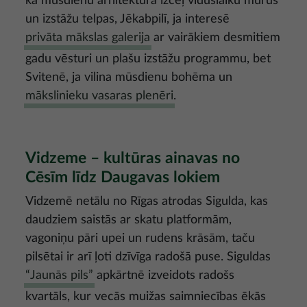
kā mūsdienu arhitektūra izceļ viduslaiku mūrus
un izstāžu telpas, Jēkabpilī, ja interesē
privāta mākslas galerija
ar vairākiem desmitiem
gadu vēsturi un plašu izstāžu programmu, bet
Svitenē, ja vilina mūsdienu bohēma un
mākslinieku vasaras plenēri
.
Vidzeme – kultūras ainavas no
Cēsīm līdz Daugavas lokiem
Vidzemē netālu no Rīgas atrodas Sigulda, kas
daudziem saistās ar skatu platformām,
vagoniņu pāri upei un rudens krāsām, taču
pilsētai ir arī ļoti dzīvīga radošā puse. Siguldas
“Jaunās pils”
apkārtnē izveidots radošs
kvartāls, kur vecās muižas saimniecības ēkās