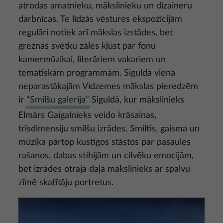
atrodas amatnieku, mākslinieku un dizaineru
darbnīcas. Te līdzās vēstures ekspozīcijām
regulāri notiek arī mākslas izstādes, bet
greznās svētku zāles kļūst par fonu
kamermūzikai, literāriem vakariem un
tematiskām programmām. Siguldā viena
neparastākajām Vidzemes mākslas pieredzēm
ir
“Smilšu galerija”
Siguldā, kur mākslinieks
Elmārs Gaigalnieks veido krāsainas,
trīsdimensiju smilšu izrādes. Smiltis, gaisma un
mūzika pārtop kustīgos stāstos par pasaules
rašanos, dabas stihijām un cilvēku emocijām,
bet izrādes otrajā daļā mākslinieks ar spalvu
zīmē skatītāju portretus.
Attēls