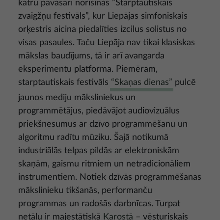
katru pavasari norisinās ”Starptautiskais
zvaigžņu festivāls”, kur Liepājas simfoniskais
orķestris aicina piedalīties izcilus solistus no
visas pasaules. Taču Liepāja nav tikai klasiskas
mākslas baudījums, tā ir arī avangarda
eksperimentu platforma. Piemēram,
starptautiskais festivāls
“Skaņas dienas”
pulcē
jaunos mediju māksliniekus un
programmētājus, piedāvājot audiovizuālus
priekšnesumus ar dzīvo programmēšanu un
algoritmu radītu mūziku. Šajā notikumā
industriālās telpas pildās ar elektroniskām
skaņām, gaismu ritmiem un netradicionāliem
instrumentiem. Notiek dzīvās programmēšanas
mākslinieku tikšanās, performanču
programmas un radošās darbnīcas. Turpat
netālu ir majestātiskā
Karostā
– vēsturiskais