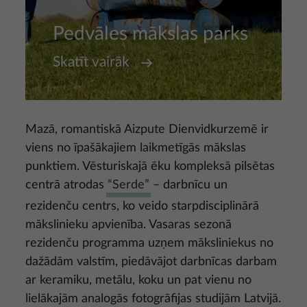
Pedvāles mākslas parks
Skatīt vairāk
Mazā, romantiskā Aizpute Dienvidkurzemē ir
viens no īpašākajiem laikmetīgās mākslas
punktiem. Vēsturiskajā ēku kompleksā pilsētas
centrā atrodas
“Serde”
– darbnīcu un
rezidenču centrs, ko veido starpdisciplinārā
mākslinieku apvienība. Vasaras sezonā
rezidenču programma uzņem māksliniekus no
dažādām valstīm, piedāvājot darbnīcas darbam
ar keramiku, metālu, koku un pat vienu no
lielākajām analogās fotogrāfijas studijām Latvijā.