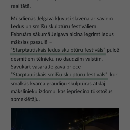
realitātē.
Mūsdienās Jelgava kļuvusi slavena ar saviem
Ledus un smilšu skulptūru festivāliem.
Februāra sākumā Jelgava aicina iegrimt ledus
mākslas pasaulē –
“Starptautiskais ledus skulptūru festivāls”
pulcē
desmitiem tēlnieku no daudzām valstīm.
Savukārt vasarā Jelgava priecē
“Starptautiskais smilšu skulptūru festivāls”
, kur
smalkās kvarca graudiņu skulptūras atklāj
mākslinieku izdomu, kas iepriecina tūkstošus
apmeklētāju.
Attēls