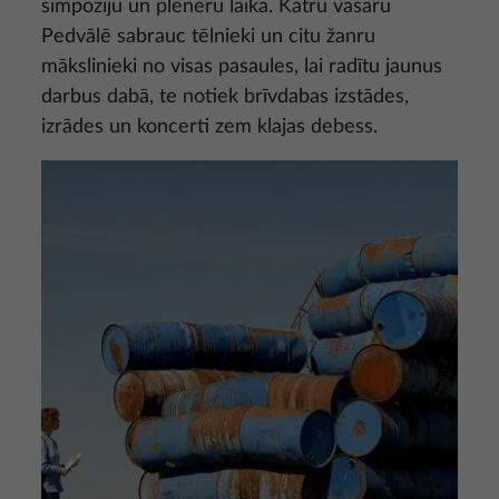
simpoziju un plenēru laikā. Katru vasaru
Pedvālē sabrauc tēlnieki un citu žanru
mākslinieki no visas pasaules, lai radītu jaunus
darbus dabā, te notiek brīvdabas izstādes,
izrādes un koncerti zem klajas debess.
Attēls