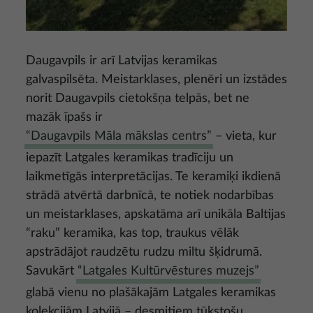
Daugavpils ir arī Latvijas keramikas
galvaspilsēta. Meistarklases, plenēri un izstādes
norit Daugavpils cietokšņa telpās, bet ne
mazāk īpašs ir
“Daugavpils Māla mākslas centrs”
– vieta, kur
iepazīt Latgales keramikas tradīciju un
laikmetīgās interpretācijas. Te keramiķi ikdienā
strādā atvērtā darbnīcā, te notiek nodarbības
un meistarklases, apskatāma arī unikāla Baltijas
“raku” keramika, kas top, traukus vēlāk
apstrādājot raudzētu rudzu miltu šķidrumā.
Savukārt
“Latgales Kultūrvēstures muzejs”
glabā vienu no plašākajām Latgales keramikas
kolekcijām Latvijā – desmitiem tūkstošu