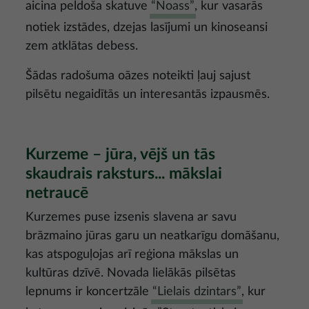
aicina peldoša skatuve
“Noass”
, kur vasarās
notiek izstādes, dzejas lasījumi un kinoseansi
zem atklātas debess.
Šādas radošuma oāzes noteikti ļauj sajust
pilsētu negaidītās un interesantās izpausmēs.
Kurzeme – jūra, vējš un tās
skaudrais raksturs... mākslai
netraucē
Kurzemes puse izsenis slavena ar savu
brāzmaino jūras garu un neatkarīgu domāšanu,
kas atspoguļojas arī reģiona mākslas un
kultūras dzīvē. Novada lielākās pilsētas
lepnums ir koncertzāle
“Lielais dzintars”
, kur