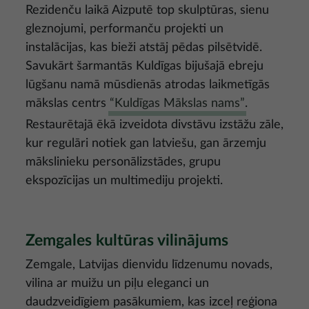
Rezidenču laikā Aizputē top skulptūras, sienu
gleznojumi, performanču projekti un
instalācijas, kas bieži atstāj pēdas pilsētvidē.
Savukārt šarmantās Kuldīgas bijušajā ebreju
lūgšanu namā mūsdienās atrodas laikmetīgās
mākslas centrs
“Kuldīgas Mākslas nams”
.
Restaurētajā ēkā izveidota divstāvu izstāžu zāle,
kur regulāri notiek gan latviešu, gan ārzemju
mākslinieku personālizstādes, grupu
ekspozīcijas un multimediju projekti.
Zemgales kultūras vilinājums
Zemgale, Latvijas dienvidu līdzenumu novads,
vilina ar muižu un piļu eleganci un
daudzveidīgiem pasākumiem, kas izceļ reģiona