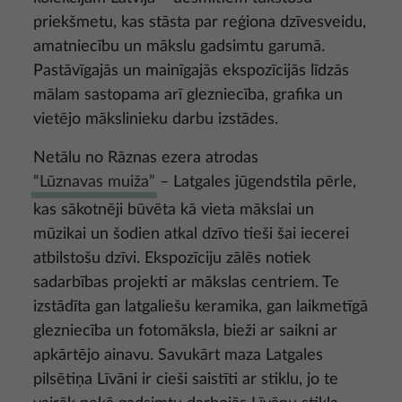
priekšmetu, kas stāsta par reģiona dzīvesveidu,
amatniecību un mākslu gadsimtu garumā.
Pastāvīgajās un mainīgajās ekspozīcijās līdzās
mālam sastopama arī glezniecība, grafika un
vietējo mākslinieku darbu izstādes.
Netālu no Rāznas ezera atrodas
“Lūznavas muiža”
– Latgales jūgendstila pērle,
kas sākotnēji būvēta kā vieta mākslai un
mūzikai un šodien atkal dzīvo tieši šai iecerei
atbilstošu dzīvi. Ekspozīciju zālēs notiek
sadarbības projekti ar mākslas centriem. Te
izstādīta gan latgaliešu keramika, gan laikmetīgā
glezniecība un fotomāksla, bieži ar saikni ar
apkārtējo ainavu. Savukārt maza Latgales
pilsētiņa Līvāni ir cieši saistīti ar stiklu, jo te