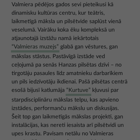
Valmiera pēdējos gados sevi pieteikusi kā
dinamisku kultūras centru, kur teātris,
laikmetīgā māksla un pilsētvide saplūst vienā
veselumā. Vairāku koka ēku kompleksā un
atjaunotajā izstāžu namā iekārtotais
“Valmieras muzejs”
glabā gan vēstures, gan
mākslas stāstus. Pastāvīgā izstāde ved
ceļojumā pa senās Hanzas pilsētas dzīvi – no
tirgotāju pasaules līdz amatnieku darbarīkiem
un pils iedzīvotāju ikdienai. Pašā pilsētas centrā
esošā bijusī katlumāja
“Kurtuve”
kļuvusi par
starpdisciplināru mākslas telpu, kas apvieno
izstādes, performanču mākslu un diskusijas.
Šeit top gan laikmetīgās mākslas projekti, gan
instalācijas, kas nereti iesaista arī pilsētvidi un
upes krastu. Pavisam netālu no Valmieras