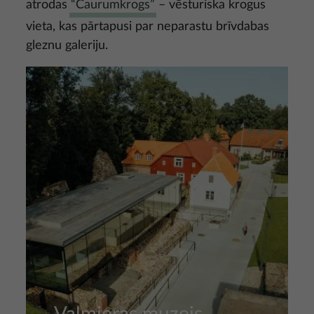
atrodas
“Caurumkrogs”
– vēsturiska krogus
vieta, kas pārtapusi par neparastu brīvdabas
gleznu galeriju.
Attēls