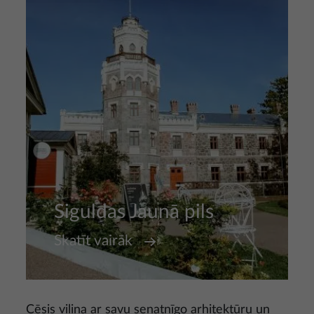
Siguldas Jaunā pils
Skatīt vairāk
Cēsis vilina ar savu senatnīgo arhitektūru un