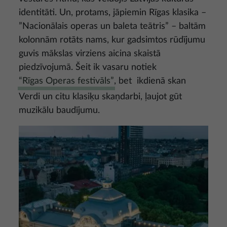
identitāti. Un, protams, jāpiemin Rīgas klasika –
”Nacionālais operas un baleta teātris” – baltām
kolonnām rotāts nams, kur gadsimtos rūdījumu
guvis mākslas virziens aicina skaistā
piedzīvojumā. Šeit ik vasaru notiek
“Rīgas Operas festivāls”
, bet ikdienā skan
Verdi un citu klasiķu skaņdarbi, ļaujot gūt
muzikālu baudījumu.
Attēls