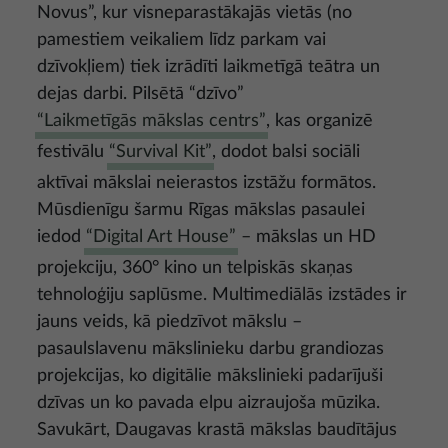
Novus”, kur visneparastākajās vietās (no
pamestiem veikaliem līdz parkam vai
dzīvokļiem) tiek izrādīti laikmetīgā teātra un
dejas darbi. Pilsētā “dzīvo”
“Laikmetīgās mākslas centrs”
, kas organizē
festivālu
“Survival Kit”
, dodot balsi sociāli
aktīvai mākslai neierastos izstāžu formātos.
Mūsdienīgu šarmu Rīgas mākslas pasaulei
iedod
“Digital Art House”
– mākslas un HD
projekciju, 360° kino un telpiskās skaņas
tehnoloģiju saplūsme. Multimediālās izstādes ir
jauns veids, kā piedzīvot mākslu –
pasaulslavenu mākslinieku darbu grandiozas
projekcijas, ko digitālie mākslinieki padarījuši
dzīvas un ko pavada elpu aizraujoša mūzika.
Savukārt, Daugavas krastā mākslas baudītājus