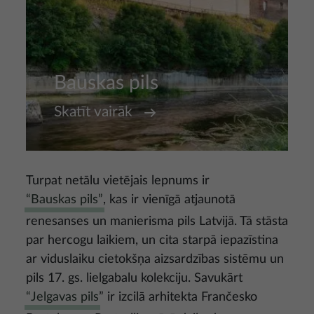
Bauskas pils
Skatīt vairāk
Turpat netālu vietējais lepnums ir
“Bauskas pils”
, kas ir vienīgā atjaunotā
renesanses un manierisma pils Latvijā. Tā stāsta
par hercogu laikiem, un cita starpā iepazīstina
ar viduslaiku cietokšņa aizsardzības sistēmu un
pils 17. gs. lielgabalu kolekciju. Savukārt
“Jelgavas pils
” ir izcilā arhitekta Frančesko