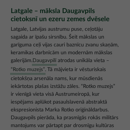
Latgale – māksla Daugavpils
cietoksnī un ezeru zemes dvēsele
Latgale, Latvijas austrumu puse, ceļotāju
sagaida ar īpašu sirsnību. Šeit mākslas un
garīguma ceļi vijas cauri baznīcu zvanu skaņām,
keramikas darbnīcām un modernām mākslas
galerijām.
Daugavpilī
atrodas unikāla vieta –
“Rotko muzejs”
. Tā mājvieta ir vēsturiskais
cietokšņa arsenāla nams, kur mūsdienās
iekārtotas plašas izstāžu zāles. “Rotko muzejs”
ir vienīgā vieta visā Austrumeiropā, kur
iespējams aplūkot pasaulslavenā abstraktā
ekspresionista Marka Rotko oriģināldarbus.
Daugavpils pierāda, ka prasmīgās rokās militārs
mantojums var pārtapt par drosmīgu kultūras