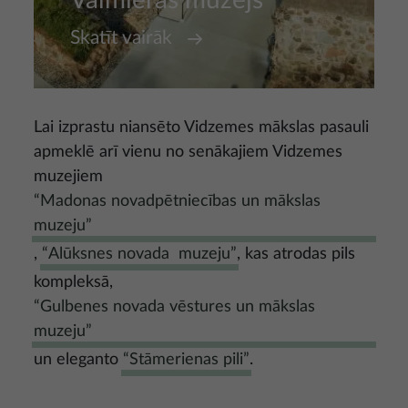
Valmieras muzejs
Skatīt vairāk
Lai izprastu niansēto Vidzemes mākslas pasauli
apmeklē arī vienu no senākajiem Vidzemes
muzejiem
“Madonas novadpētniecības un mākslas
muzeju”
,
“Alūksnes novada muzeju”
, kas atrodas pils
kompleksā,
“Gulbenes novada vēstures un mākslas
muzeju”
un eleganto
“Stāmerienas pili”
.