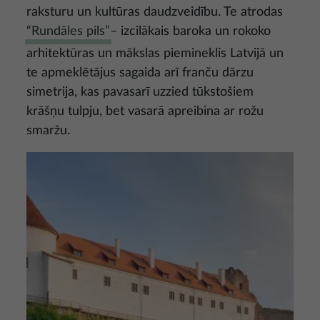
raksturu un kultūras daudzveidību. Te atrodas
“Rundāles pils”
– izcilākais baroka un rokoko
arhitektūras un mākslas piemineklis Latvijā un
te apmeklētājus sagaida arī franču dārzu
simetrija, kas pavasarī uzzied tūkstošiem
krāšņu tulpju, bet vasarā apreibina ar rožu
smaržu.
Attēls