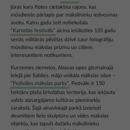
jūras kara flotes cietokšņa rajons, kas
mūsdienās pārtapis par mākslinieku iedvesmas
avotu. Katru gadu šeit notiekošais
“Karostas festivāls”
aicina ielūkoties 135 gadu
senās militārās pilsētas dzīvē caur fotogrāfiju,
mūsdienu mākslas prizmu un citiem
interesantiem notikumiem.
Kurzemes ziemeļos, Abavas upes gleznainajā
ielejā pie Sabiles, mājo unikāla mākslas oāze –
“Pedvāles mākslas parks”
. Pedvāle ir 150
hektāru plaša brīvdabas teritorija, kas iekļauta
valsts aizsargājamo kultūras pieminekļu
sarakstā. Šajā ainaviskajā parkā izvietoti
desmitiem lielo skulptūru un vides mākslas
objektu, kas tapuši dažādu mākslinieku