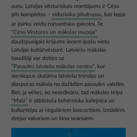
auru. Latvijas vēsturiskais mantojums ir Cēsu
pils komplekss –
viduslaiku pilsdrupas
, kas kopā
ar parku veido romantisku gaisotni. Te
“Cēsu Vēstures un mākslas muzeja”
daudzpusīgais krājums ieņem īpašu vietu
Latvijas kultūrvēsturē. Latviešu mākslas
baudītāji var doties uz
“Pasaules latviešu mākslas centru”
, kur
vienkopus skatāma latviešu trimdas un
diasporas māksla no dažādām pasaules valstīm.
Bet, ja vēlies, ko neordināru, tad mākslas telpa
“Mala”
ir atbilstoša bohēmiska kafejnīca un
kultūrtelpa ar regulāriem koncertiem, izstādēm,
dzejas vakariem un kino seansiem.
Attēls