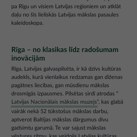
pa Rīgu un visiem Latvijas reģioniem un atklāt
daļu no šīs lieliskās Latvijas mākslas pasaules
kaleidoskopa.
Rīga – no klasikas līdz radošumam
inovācijām
Rīga, Latvijas galvaspilsēta, ir kā dzīvs kultūras
audekls, kurā vienlaikus redzamas gan diženas
pagātnes liecības, gan mūsdienu mākslas
drosmīgās izpausmes. Pilsētas sirdī atrodas “
Latvijas Nacionālais mākslas muzejs
”, kas glabā
vairāk nekā 52 tūkstošus mākslas darbu,
aptverot Baltijas mākslas dārgumus divu
gadsimtu garumā. Te var sajust mākslas
vēstures ritmu, kas veidojis Latvijas kultūras